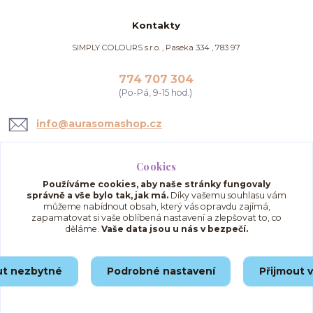
Kontakty
SIMPLY COLOURS s.r.o. , Paseka 334 , 783 97
774 707 304
(Po-Pá, 9-15 hod.)
info@aurasomashop.cz
Cookies
Používáme cookies, aby naše stránky fungovaly
správně a vše bylo tak, jak má.
Díky vašemu souhlasu vám
můžeme nabídnout obsah, který vás opravdu zajímá,
zapamatovat si vaše oblíbená nastavení a zlepšovat to, co
děláme.
Vaše data jsou u nás v bezpečí.
Upravit sběr cookies.
ut nezbytné
Podrobné nastavení
Přijmout 
© 2025 AuraSomaShop.cz – provozovatel Simply Colours s.r.o., IČO: 02562286, se
sídlem Paseka 334, 783 97, Česká republika.
Vytvořeno na
Eshop-rychle.cz