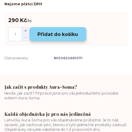
Nejsme plátci DPH
290 Kč
/
ks
Přidat do košíku
Číslo produktu:
8032622661071
Jak začít s produkty Aura-Soma?
Nevíte, jak začít? Připravili jsme pro vás jednoduchého průvodce
světem Aura-Soma.
Každá objednávka je pro nás jedinečná
Lahvičky Aura-Soma pro vás objednáváme průběžně. Je to náš
způsob, jak zachovat péči, kterou si tyto jedinečné produkty zaslouží.
Objednávky obvykle odesíláme do 1–3 pracovních dnů.