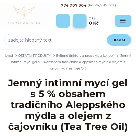
774 707 304
(Po-Pá, 9-15 hod.)
0
ks
0 Kč
Hledat
Úvod
OSTATNÍ PRODUKTY
Bylinné tinktury a produkty z konopí
Jemný
intimní mycí gel s 5 % obsahem tradičního Aleppského mýdla a olejem z
čajovníku (Tea Tree Oil)
Jemný intimní mycí gel
s 5 % obsahem
tradičního Aleppského
mýdla a olejem z
čajovníku (Tea Tree Oil)