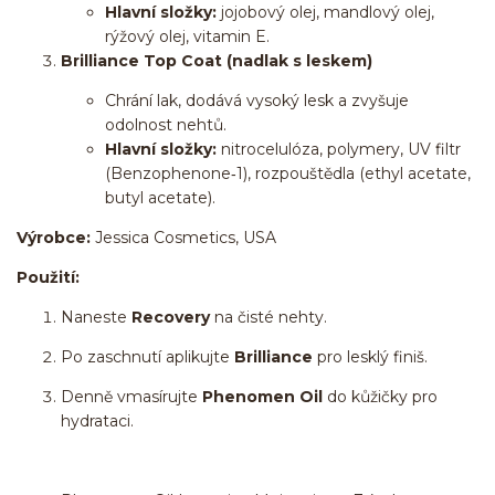
Hlavní složky:
jojobový olej, mandlový olej,
rýžový olej, vitamin E.
Brilliance Top Coat (nadlak s leskem)
Chrání lak, dodává vysoký lesk a zvyšuje
odolnost nehtů.
Hlavní složky:
nitrocelulóza, polymery, UV filtr
(Benzophenone‑1), rozpouštědla (ethyl acetate,
butyl acetate).
Výrobce:
Jessica Cosmetics, USA
Použití:
Naneste
Recovery
na čisté nehty.
Po zaschnutí aplikujte
Brilliance
pro lesklý finiš.
Denně vmasírujte
Phenomen Oil
do kůžičky pro
hydrataci.