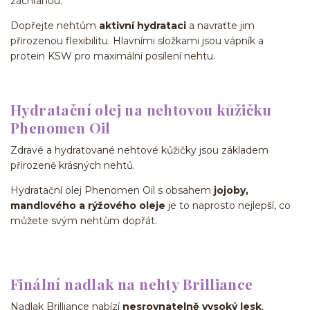
záchranou.
Dopřejte nehtům
aktivní hydrataci
a navraťte jim
přirozenou flexibilitu. Hlavními složkami jsou vápník a
protein KSW pro maximální posílení nehtu.
Hydratační olej na nehtovou kůžičku
Phenomen Oil
Zdravé a hydratované nehtové kůžičky jsou základem
přirozeně krásných nehtů.
Hydratační olej Phenomen Oil s obsahem
jojoby,
mandlového a rýžového oleje
je to naprosto nejlepší, co
můžete svým nehtům dopřát.
Finální nadlak na nehty Brilliance
Nadlak Brilliance nabízí
nesrovnatelně vysoký lesk
,