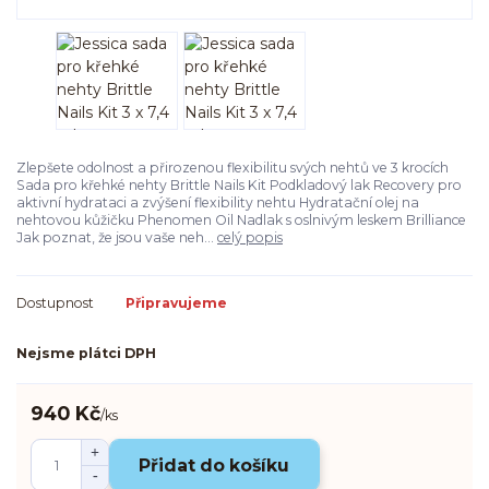
Zlepšete odolnost a přirozenou flexibilitu svých nehtů ve 3 krocích
Sada pro křehké nehty Brittle Nails Kit Podkladový lak Recovery pro
aktivní hydrataci a zvýšení flexibility nehtu Hydratační olej na
nehtovou kůžičku Phenomen Oil Nadlak s oslnivým leskem Brilliance
Jak poznat, že jsou vaše neh...
celý popis
Dostupnost
Připravujeme
Nejsme plátci DPH
940 Kč
/
ks
Přidat do košíku