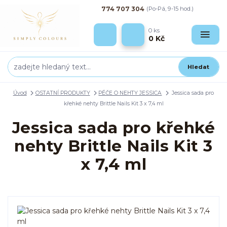
774 707 304
(Po-Pá, 9-15 hod.)
0
ks
0 Kč
Hledat
Úvod
OSTATNÍ PRODUKTY
PÉČE O NEHTY JESSICA
Jessica sada pro
křehké nehty Brittle Nails Kit 3 x 7,4 ml
Jessica sada pro křehké
nehty Brittle Nails Kit 3
x 7,4 ml