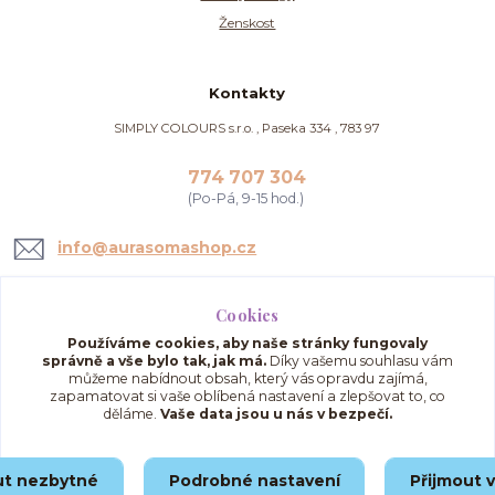
Ženskost
Kontakty
SIMPLY COLOURS s.r.o. , Paseka 334 , 783 97
774 707 304
(Po-Pá, 9-15 hod.)
info@aurasomashop.cz
Cookies
Používáme cookies, aby naše stránky fungovaly
správně a vše bylo tak, jak má.
Díky vašemu souhlasu vám
můžeme nabídnout obsah, který vás opravdu zajímá,
zapamatovat si vaše oblíbená nastavení a zlepšovat to, co
děláme.
Vaše data jsou u nás v bezpečí.
Upravit sběr cookies.
ut nezbytné
Podrobné nastavení
Přijmout 
© 2025 AuraSomaShop.cz – provozovatel Simply Colours s.r.o., IČO: 02562286, se