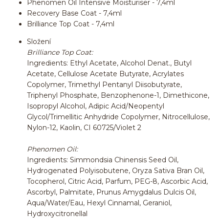
Phenomen Oil Intensive Moisturiser - 7,4ml
Recovery Base Coat - 7,4ml
Brilliance Top Coat - 7,4ml
Složení
Brilliance Top Coat:
Ingredients: Ethyl Acetate, Alcohol Denat., Butyl
Acetate, Cellulose Acetate Butyrate, Acrylates
Copolymer, Trimethyl Pentanyl Diisobutyrate,
Triphenyl Phosphate, Benzophenone-1, Dimethicone,
Isopropyl Alcohol, Adipic Acid/Neopentyl
Glycol/Trimellitic Anhydride Copolymer, Nitrocellulose,
Nylon-12, Kaolin, CI 60725/Violet 2
Phenomen Oil:
Ingredients: Simmondsia Chinensis Seed Oil,
Hydrogenated Polyisobutene, Oryza Sativa Bran Oil,
Tocopherol, Citric Acid, Parfum, PEG-8, Ascorbic Acid,
Ascorbyl, Palmitate, Prunus Amygdalus Dulcis Oil,
Aqua/Water/Eau, Hexyl Cinnamal, Geraniol,
Hydroxycitronellal