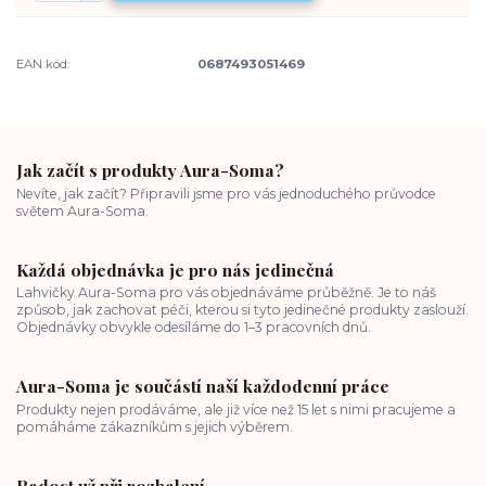
EAN kód:
0687493051469
Jak začít s produkty Aura-Soma?
Nevíte, jak začít? Připravili jsme pro vás jednoduchého průvodce
světem Aura-Soma.
Každá objednávka je pro nás jedinečná
Lahvičky Aura-Soma pro vás objednáváme průběžně. Je to náš
způsob, jak zachovat péči, kterou si tyto jedinečné produkty zaslouží.
Objednávky obvykle odesíláme do 1–3 pracovních dnů.
Aura-Soma je součástí naší každodenní práce
Produkty nejen prodáváme, ale již více než 15 let s nimi pracujeme a
pomáháme zákazníkům s jejich výběrem.
Radost už při rozbalení