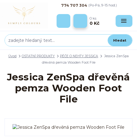
774 707 304
(Po-Pá, 9-15 hod.)
0
ks
0 Kč
Hledat
Úvod
OSTATNÍ PRODUKTY
PÉČE O NEHTY JESSICA
Jessica ZenSpa
dřevěná pemza Wooden Foot File
Jessica ZenSpa dřevěná
pemza Wooden Foot
File