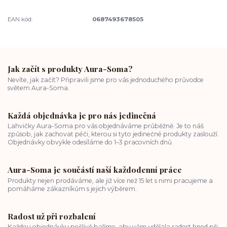
EAN kód:
0687493678505
Jak začít s produkty Aura-Soma?
Nevíte, jak začít? Připravili jsme pro vás jednoduchého průvodce
světem Aura-Soma.
Každá objednávka je pro nás jedinečná
Lahvičky Aura-Soma pro vás objednáváme průběžně. Je to náš
způsob, jak zachovat péči, kterou si tyto jedinečné produkty zaslouží.
Objednávky obvykle odesíláme do 1–3 pracovních dnů.
Aura-Soma je součástí naší každodenní práce
Produkty nejen prodáváme, ale již více než 15 let s nimi pracujeme a
pomáháme zákazníkům s jejich výběrem.
Radost už při rozbalení
Každou objednávku pečlivě balíme, aby vám udělala radost hned při