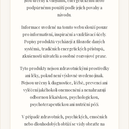
jsou určeny k vnějšímu, energetickému nebo
podpůrnému použití podle jejich povahy a
návodu.
Informace uvedené na tomto webu slouží pouze
pro informativní, inspirační a vzdělávací účely.
Popisy produktů vycházejí z filozofie daných
systémů, tradičních energetických přístupů,
zkušeností uživatelů a osobně rozvojové praxe.
Tyto produkty nejsou zdravotnickými prostředky
ani léky, pokud není výslovně uvedeno jinak.
Nejsou určeny k diagnostice, léčbě, prevenci ani
vyléčení jakéhokoli onemocnění a nenahrazují
odbornou lékařskou, psychologickou,
psychoterapeutickou ani nutriční péči.
V případě zdravotních, psychických, emočních
nebo dlouhodobých obtíží se vždy obraťte na