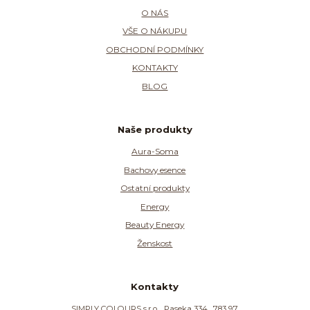
O NÁS
VŠE O NÁKUPU
OBCHODNÍ PODMÍNKY
KONTAKTY
BLOG
Naše produkty
Aura-Soma
Bachovy esence
Ostatní produkty
Energy
Beauty Energy
Ženskost
Kontakty
SIMPLY COLOURS s.r.o. , Paseka 334 , 783 97