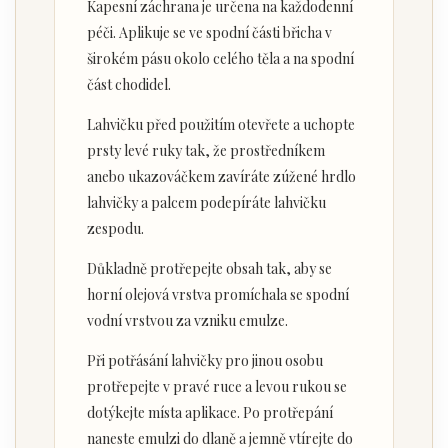
Kapesní záchrana je určena na každodenní
péči. Aplikuje se ve spodní části břicha v
širokém pásu okolo celého těla a na spodní
část chodidel.
Lahvičku před použitím otevřete a uchopte
prsty levé ruky tak, že prostředníkem
anebo ukazováčkem zavíráte zúžené hrdlo
lahvičky a palcem podepíráte lahvičku
zespodu.
Důkladně protřepejte obsah tak, aby se
horní olejová vrstva promíchala se spodní
vodní vrstvou za vzniku emulze.
Při potřásání lahvičky pro jinou osobu
protřepejte v pravé ruce a levou rukou se
dotýkejte místa aplikace. Po protřepání
naneste emulzi do dlaně a jemně vtírejte do