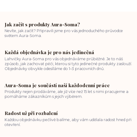
Jak začít s produkty Aura-Soma?
Nevíte, jak začít? Připravili jsme pro vás jednoduchého průvodce
světem Aura-Soma.
Každá objednávka je pro nás jedinečná
Lahvičky Aura-Soma pro vás objednáváme průběžně. Je to náš
způsob, jak zachovat péči, kterou si tyto jedinečné produkty zaslouží.
Objednávky obvykle odesíláme do 1–3 pracovních dnů.
Aura-Soma je součástí naší každodenní práce
Produkty nejen prodáváme, ale již více než 15 let s nimi pracujeme a
pomáháme zákazníkům s jejich výběrem.
Radost už při rozbalení
Každou objednávku pečlivě balíme, aby vám udělala radost hned při
otevření.