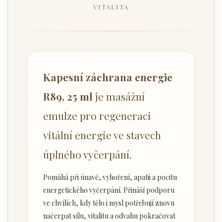
VITALITA
Kapesní záchrana energie
R89, 25 ml
je masážní
emulze pro regeneraci
vitální energie ve stavech
úplného vyčerpání.
Pomáhá při únavě, vyhoření, apatii a pocitu
energetického vyčerpání. Přináší podporu
ve chvílích, kdy tělo i mysl potřebují znovu
načerpat sílu, vitalitu a odvahu pokračovat