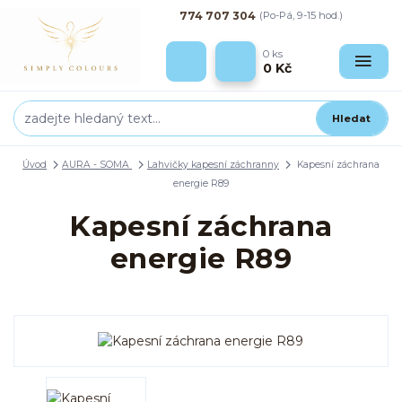
774 707 304
(Po-Pá, 9-15 hod.)
0
ks
0 Kč
Hledat
Úvod
AURA - SOMA
Lahvičky kapesní záchranny
Kapesní záchrana
energie R89
Kapesní záchrana
energie R89