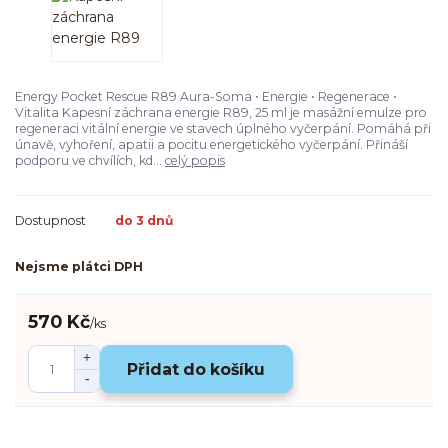
Energy Pocket Rescue R89 Aura-Soma • Energie • Regenerace •
Vitalita Kapesní záchrana energie R89, 25 ml je masážní emulze pro
regeneraci vitální energie ve stavech úplného vyčerpání. Pomáhá při
únavě, vyhoření, apatii a pocitu energetického vyčerpání. Přináší
podporu ve chvílích, kd...
celý popis
Dostupnost
do 3 dnů
Nejsme plátci DPH
570 Kč
/
ks
Přidat do košíku