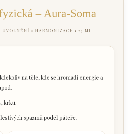
 fyzická – Aura-Soma
 UVOLNĚNÍ • HARMONIZACE • 25 ML
kdekoliv na těle, kde se hromadí energie a
apod.
, krku.
olestivých spazmů podél páteře.