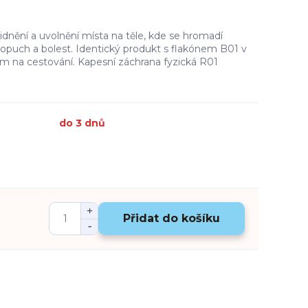
dnění a uvolnění místa na těle, kde se hromadí
 opuch a bolest. Identický produkt s flakónem B01 v
 na cestování. Kapesní záchrana fyzická R01
do 3 dnů
Přidat do košíku