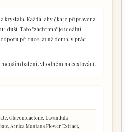
 a krystalů. Každá lahvička je připravena
 i duši. Tato "záchrana" je ideální
odporu při ruce, ať už doma, v práci
v menším balení, vhodném na cestování.
rate, Gluconolactone, Lavandula
oate, Arnica Montana Flower Extract,