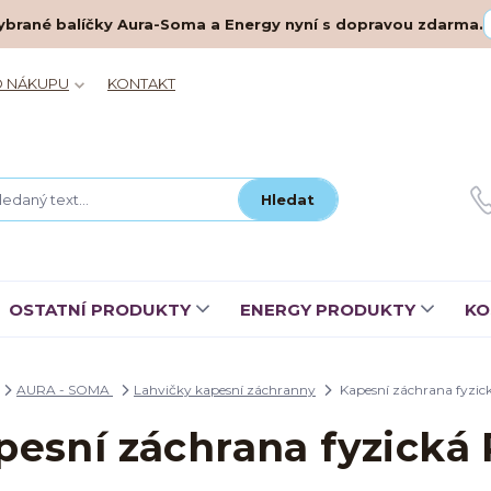
– vybrané balíčky Aura-Soma a Energy nyní s dopravou zdarma.
O NÁKUPU
KONTAKT
Hledat
OSTATNÍ PRODUKTY
ENERGY PRODUKTY
KO
AURA - SOMA
Lahvičky kapesní záchranny
Kapesní záchrana fyzic
pesní záchrana fyzická 