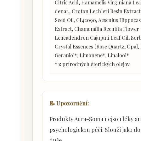
Citric Acid, Hamamelis Virginiana Lea
denat., Croton Lechleri Resin Extrac
Seed Oil, CI42090, Aesculus Hippocas
Extract, Chamomilla Recutita Flower 
Leucadendron Cajuputi Leaf Oil, Sorbi
Crystal Essences (Rose Quartz, Opal,
Geraniol*, Limonene*, Linalool*
* z prírodných éterických olejov
📝 Upozornění:
Produkty Aura-Soma nejsou léky an
psychologickou péči. Slouží jako d
duše.