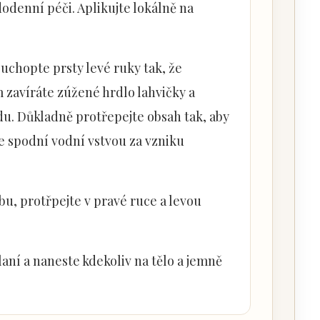
odenní péči. Aplikujte lokálně na
uchopte prsty levé ruky tak, že
zavíráte zúžené hrdlo lahvičky a
u. Důkladně protřepejte obsah tak, aby
se spodní vodní vstvou za vzniku
obu, protřpejte v pravé ruce a levou
aní a naneste kdekoliv na tělo a jemně