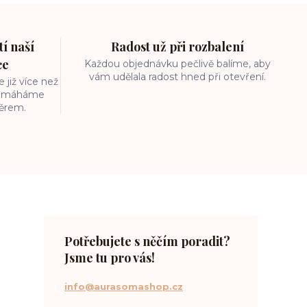
í naší
Radost už při rozbalení
ce
Každou objednávku pečlivě balíme, aby
vám udělala radost hned při otevření.
 již více než
 pomáháme
běrem.
Potřebujete s něčím poradit?
Jsme tu pro vás!
info@aurasomashop.cz