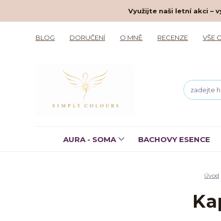
Využijte naši letní akci 
BLOG
DORUČENÍ
O MNĚ
RECENZE
VŠE 
AURA - SOMA
BACHOVY ESENCE
Úvod
Ka