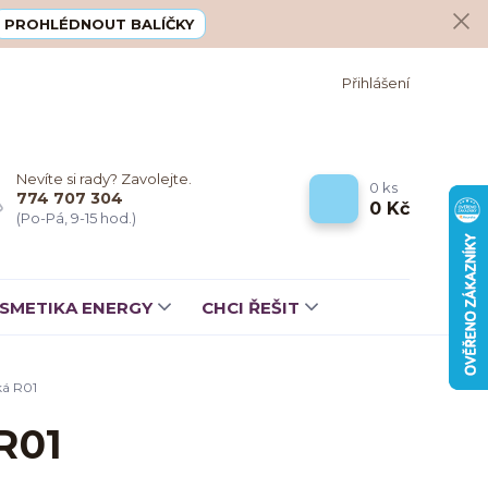
PROHLÉDNOUT BALÍČKY
Přihlášení
Nevíte si rady? Zavolejte.
0
ks
774 707 304
0 Kč
(Po-Pá, 9-15 hod.)
SMETIKA ENERGY
CHCI ŘEŠIT
ká R01
R01