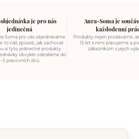
objednávka je pro nás
Aura-Soma je součást
jedinečná
každodenní prá
ura-Soma pro vás objednáváme
Produkty nejen prodáváme, ale
e to náš způsob, jak zachovat
15 let s nimi pracujeme a
ou si tyto jedinečné produkty
zákazníkům s jejich vý
bjednávky obvykle odesíláme do
1–3 pracovních dnů.