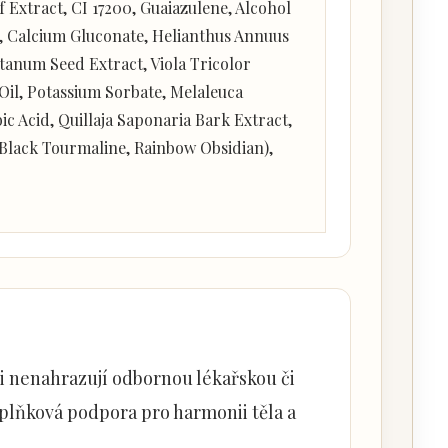
f Extract, CI 17200, Guaiazulene, Alcohol
t, Calcium Gluconate, Helianthus Annuus
tanum Seed Extract, Viola Tricolor
Oil, Potassium Sorbate, Melaleuca
c Acid, Quillaja Saponaria Bark Extract,
 Black Tourmaline, Rainbow Obsidian),
i nenahrazují odbornou lékařskou či
oplňková podpora pro harmonii těla a