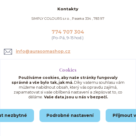
Kontakty
SIMPLY COLOURS s.r.o. , Paseka 334 , 783 97
774 707 304
(Po-Pá, 9-15 hod.)
info@aurasomashop.cz
Cookies
Používáme cookies, aby naše stránky fungovaly
správně a vše bylo tak, jak má.
Díky vašemu souhlasu vám
můžeme nabídnout obsah, který vás opravdu zajímá,
zapamatovat si vaše oblíbená nastavení a zlepšovat to, co
děláme.
Vaše data jsou u nás v bezpečí.
Upravit sběr cookies.
ut nezbytné
Podrobné nastavení
Přijmout 
© 2025 AuraSomaShop.cz – provozovatel Simply Colours s.r.o., IČO: 02562286, se
sídlem Paseka 334, 783 97, Česká republika.
Vytvořeno na
Eshop-rychle.cz