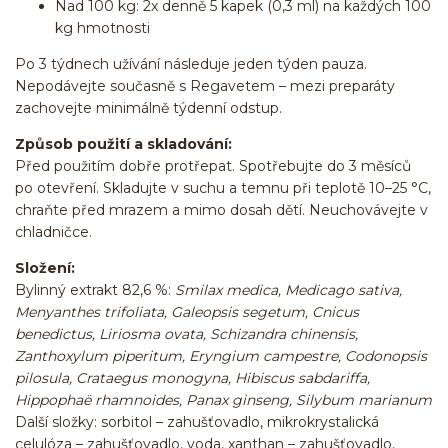
Nad 100 kg: 2x denně 5 kapek (0,3 ml) na každých 100
kg hmotnosti
Po 3 týdnech užívání následuje jeden týden pauza.
Nepodávejte současně s Regavetem – mezi preparáty
zachovejte minimálně týdenní odstup.
Způsob použití a skladování:
Před použitím dobře protřepat. Spotřebujte do 3 měsíců
po otevření. Skladujte v suchu a temnu při teplotě 10–25 °C,
chraňte před mrazem a mimo dosah dětí. Neuchovávejte v
chladničce.
Složení:
Bylinný extrakt 82,6 %:
Smilax medica, Medicago sativa,
Menyanthes trifoliata, Galeopsis segetum, Cnicus
benedictus, Liriosma ovata, Schizandra chinensis,
Zanthoxylum piperitum, Eryngium campestre, Codonopsis
pilosula, Crataegus monogyna, Hibiscus sabdariffa,
Hippophaë rhamnoides, Panax ginseng, Silybum marianum
Další složky: sorbitol – zahušťovadlo, mikrokrystalická
celulóza – zahušťovadlo, voda, xanthan – zahušťovadlo,