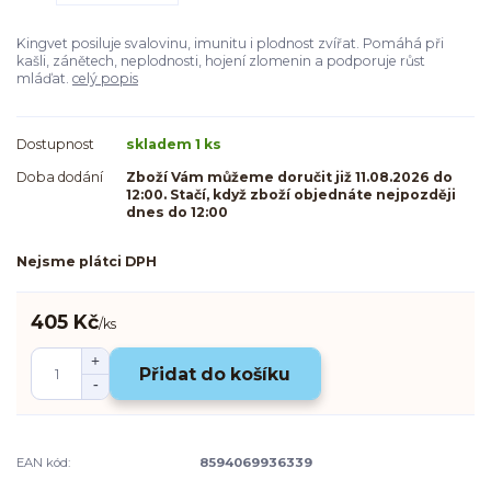
Kingvet posiluje svalovinu, imunitu i plodnost zvířat. Pomáhá při
kašli, zánětech, neplodnosti, hojení zlomenin a podporuje růst
mláďat.
celý popis
Dostupnost
skladem 1 ks
Doba dodání
Zboží Vám můžeme doručit již 11.08.2026 do
12:00. Stačí, když zboží objednáte nejpozději
dnes do 12:00
Nejsme plátci DPH
405 Kč
/
ks
Přidat do košíku
EAN kód:
8594069936339