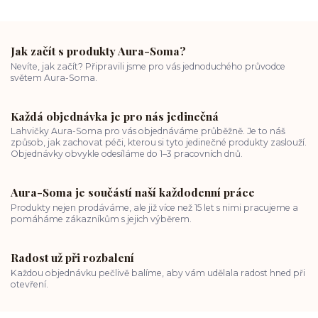
Jak začít s produkty Aura-Soma?
Nevíte, jak začít? Připravili jsme pro vás jednoduchého průvodce
světem Aura-Soma.
Každá objednávka je pro nás jedinečná
Lahvičky Aura-Soma pro vás objednáváme průběžně. Je to náš
způsob, jak zachovat péči, kterou si tyto jedinečné produkty zaslouží.
Objednávky obvykle odesíláme do 1–3 pracovních dnů.
Aura-Soma je součástí naší každodenní práce
Produkty nejen prodáváme, ale již více než 15 let s nimi pracujeme a
pomáháme zákazníkům s jejich výběrem.
Radost už při rozbalení
Každou objednávku pečlivě balíme, aby vám udělala radost hned při
otevření.