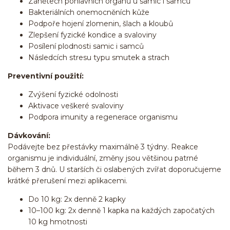
Zánětech pohlavních orgánů u samic i samců
Bakteriálních onemocněních kůže
Podpoře hojení zlomenin, šlach a kloubů
Zlepšení fyzické kondice a svaloviny
Posílení plodnosti samic i samců
Následcích stresu typu smutek a strach
Preventivní použití:
Zvýšení fyzické odolnosti
Aktivace veškeré svaloviny
Podpora imunity a regenerace organismu
Dávkování:
Podávejte bez přestávky maximálně 3 týdny. Reakce
organismu je individuální, změny jsou většinou patrné
během 3 dnů. U starších či oslabených zvířat doporučujeme
krátké přerušení mezi aplikacemi.
Do 10 kg: 2x denně 2 kapky
10–100 kg: 2x denně 1 kapka na každých započatých
10 kg hmotnosti