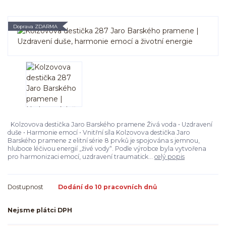
Doprava ZDARMA
Kolzovova destička Jaro Barského pramene Živá voda • Uzdravení
duše • Harmonie emocí • Vnitřní síla Kolzovova destička Jaro
Barského pramene z elitní série 8 prvků je spojována s jemnou,
hluboce léčivou energií „živé vody“. Podle výrobce byla vytvořena
pro harmonizaci emocí, uzdravení traumatick...
celý popis
Dostupnost
Dodání do 10 pracovních dnů
Nejsme plátci DPH