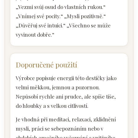
„Vezmi svůj osud do vlastních rukou.“
„Vnímej své pocity.“ „Mysli pozitivně.“
„Důvěřuj své intuici.“ „Všechno se může
vyvinout dobře.“
Doporučené použití
Výrobce popisuje energii této destičky jako
velmi měkkou, jemnou a pozornou.
Nepůsobí rychle ani prudce, ale spíše tiše,
do hloubky a s velkou citlivostí.
Je vhodná při meditaci, relaxaci, zklidnění
mysli, práci se sebepoznáním nebo v
obdobích emočního vyčerpání a vnitřního