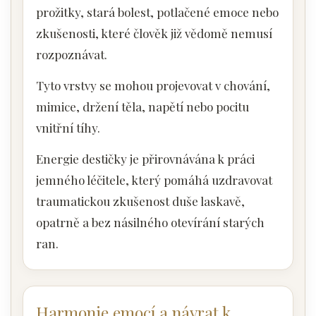
prožitky, stará bolest, potlačené emoce nebo
zkušenosti, které člověk již vědomě nemusí
rozpoznávat.
Tyto vrstvy se mohou projevovat v chování,
mimice, držení těla, napětí nebo pocitu
vnitřní tíhy.
Energie destičky je přirovnávána k práci
jemného léčitele, který pomáhá uzdravovat
traumatickou zkušenost duše laskavě,
opatrně a bez násilného otevírání starých
ran.
Harmonie emocí a návrat k