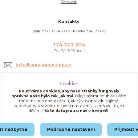
Ženskost
Kontakty
SIMPLY COLOURS s.r.o. , Paseka 334 , 783 97
774 707 304
(Po-Pá, 9-15 hod.)
info@aurasomashop.cz
Cookies
Používáme cookies, aby naše stránky fungovaly
správně a vše bylo tak, jak má.
Díky vašemu souhlasu vám
můžeme nabídnout obsah, který vás opravdu zajímá,
zapamatovat si vaše oblíbená nastavení a zlepšovat to, co
děláme.
Vaše data jsou u nás v bezpečí.
Upravit sběr cookies.
ut nezbytné
Podrobné nastavení
Přijmout 
© 2025 AuraSomaShop.cz – provozovatel Simply Colours s.r.o., IČO: 02562286, se
sídlem Paseka 334, 783 97, Česká republika.