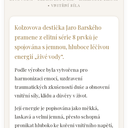
• VNITŘNÍ SÍLA
Kolzovova destička Jaro Barského
pramene z elitní série 8 prvků je
spojována s jemnou, hluboce léčivou
energií „živé vody“.
Podle výrobce byla vytvořena pro
harmonizaci emocí, uzdravení
traumatických zkušeností duše a obnovení
vnitřní síly, klidu a důvěry v život.
Její energie je popisována jako měkká,
laskavá a velmi jemná, přesto schopná
pronikat hluboko ke kořeni vnitřního napětí,