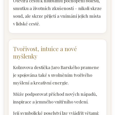
Otevírá cestu k hlubšímu pochopení bolesti,
smutku a životních zkušeností – nikoli skrze
soud, ale skrze přijetí a vnímání jejich místa
v lidské cestě.
Tvořivost, intuice a nové
myšlenky
Kolzovova destička Jaro Barského pramene
je spojována také s uvolněním tvořivého
myšlení a kreativní energie.
Může podporovat příchod nových nápadů,
inspirace a jemného vnitřního vedení.
Její symbolické poselství lze vyjádřit větami: