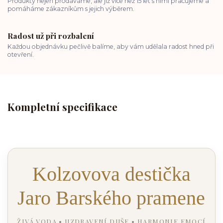
Produkty nejen prodáváme, ale již více než 15 let s nimi pracujeme a
pomáháme zákazníkům s jejich výběrem.
Radost už při rozbalení
Každou objednávku pečlivě balíme, aby vám udělala radost hned při
otevření.
Kompletní specifikace
Kolzovova destička
Jaro Barského pramene
ŽIVÁ VODA • UZDRAVENÍ DUŠE • HARMONIE EMOCÍ