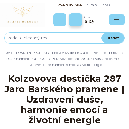
774 707 304
(Po-Pá, 9-15 hod.)
0
ks
0 Kč
Hledat
Úvod
OSTATNÍ PRODUKTY
Kolzovovy destičky a biorezonance – přirozená
cesta k harmonii těla i mysli
Kolzovova destička 287 Jaro Barského pramene |
Uzdravení duše, harmonie emocí a životní energie
Kolzovova destička 287
Jaro Barského pramene |
Uzdravení duše,
harmonie emocí a
životní energie