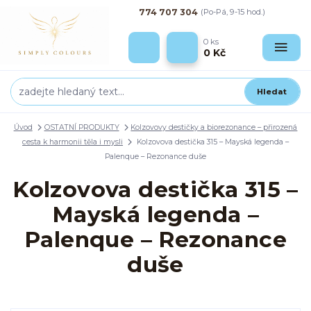
774 707 304
(Po-Pá, 9-15 hod.)
0
ks
0 Kč
Hledat
Úvod
OSTATNÍ PRODUKTY
Kolzovovy destičky a biorezonance – přirozená
cesta k harmonii těla i mysli
Kolzovova destička 315 – Mayská legenda –
Palenque – Rezonance duše
Kolzovova destička 315 –
Mayská legenda –
Palenque – Rezonance
duše