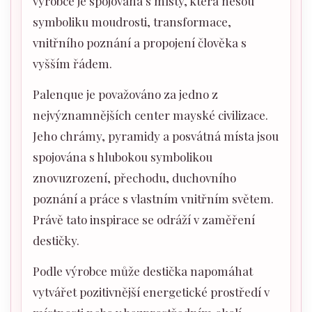
výrobce je spojována s místy, která nesou
symboliku moudrosti, transformace,
vnitřního poznání a propojení člověka s
vyšším řádem.
Palenque je považováno za jedno z
nejvýznamnějších center mayské civilizace.
Jeho chrámy, pyramidy a posvátná místa jsou
spojována s hlubokou symbolikou
znovuzrození, přechodu, duchovního
poznání a práce s vlastním vnitřním světem.
Právě tato inspirace se odráží v zaměření
destičky.
Podle výrobce může destička napomáhat
vytvářet pozitivnější energetické prostředí v