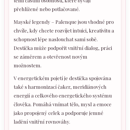
těmi částmi osobnosti, které bývají
přehlížené nebo potlačované.
Mayské legendy – Palenque jsou vhodné pro
chvíle, kdy chcete rozvíjet intuici, kreativitu a
schopnost lépe naslouchat sami sobě.
Destička může podpořit vnitřní dialog, práci
se záměrem a otevřenost novým
možnostem.
V energetickém pojetí je destička spojována
také s harmonizací čaker, meridiánových
energií a celkového energetického systému
člověka. Pomáhá vnímat tělo, mysl a emoce
jako propojený celek a podporuje jemné
ladění vnitřní rovnováhy.