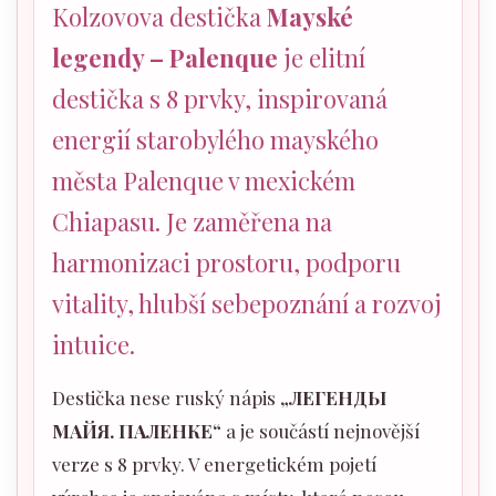
Kolzovova destička
Mayské
legendy – Palenque
je elitní
destička s 8 prvky, inspirovaná
energií starobylého mayského
města Palenque v mexickém
Chiapasu. Je zaměřena na
harmonizaci prostoru, podporu
vitality, hlubší sebepoznání a rozvoj
intuice.
Destička nese ruský nápis
„ЛЕГЕНДЫ
МАЙЯ. ПАЛЕНКЕ“
a je součástí nejnovější
verze s 8 prvky. V energetickém pojetí