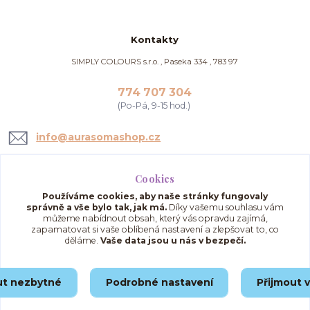
Kontakty
SIMPLY COLOURS s.r.o. , Paseka 334 , 783 97
774 707 304
(Po-Pá, 9-15 hod.)
info@aurasomashop.cz
Cookies
Používáme cookies, aby naše stránky fungovaly
správně a vše bylo tak, jak má.
Díky vašemu souhlasu vám
můžeme nabídnout obsah, který vás opravdu zajímá,
zapamatovat si vaše oblíbená nastavení a zlepšovat to, co
děláme.
Vaše data jsou u nás v bezpečí.
Upravit sběr cookies.
ut nezbytné
Podrobné nastavení
Přijmout 
© 2025 AuraSomaShop.cz – provozovatel Simply Colours s.r.o., IČO: 02562286, se
sídlem Paseka 334, 783 97, Česká republika.