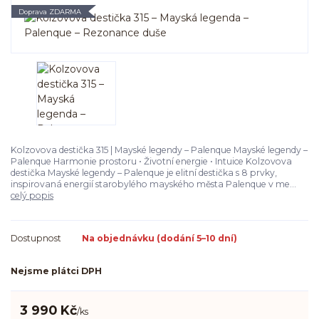
Doprava ZDARMA
Kolzovova destička 315 | Mayské legendy – Palenque Mayské legendy –
Palenque Harmonie prostoru • Životní energie • Intuice Kolzovova
destička Mayské legendy – Palenque je elitní destička s 8 prvky,
inspirovaná energií starobylého mayského města Palenque v me...
celý popis
Dostupnost
Na objednávku (dodání 5–10 dní)
Nejsme plátci DPH
3 990 Kč
/
ks