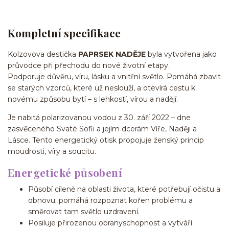
Kompletní specifikace
Kolzovova destička
PAPRSEK NADĚJE
byla vytvořena jako
průvodce při přechodu do nové životní etapy.
Podporuje důvěru, víru, lásku a vnitřní světlo. Pomáhá zbavit
se starých vzorců, které už neslouží, a otevírá cestu k
novému způsobu bytí – s lehkostí, vírou a nadějí.
Je nabitá polarizovanou vodou z 30. září 2022 – dne
zasvěceného Svaté Sofii a jejím dcerám Víře, Naději a
Lásce. Tento energetický otisk propojuje ženský princip
moudrosti, víry a soucitu.
Energetické působení
Působí cíleně na oblasti života, které potřebují očistu a
obnovu; pomáhá rozpoznat kořen problému a
směrovat tam světlo uzdravení.
Posiluje přirozenou obranyschopnost a vytváří