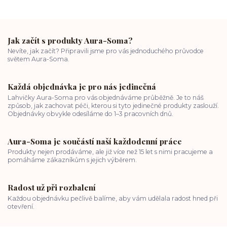
Jak začít s produkty Aura-Soma?
Nevíte, jak začít? Připravili jsme pro vás jednoduchého průvodce
světem Aura-Soma.
Každá objednávka je pro nás jedinečná
Lahvičky Aura-Soma pro vás objednáváme průběžně. Je to náš
způsob, jak zachovat péči, kterou si tyto jedinečné produkty zaslouží.
Objednávky obvykle odesíláme do 1–3 pracovních dnů.
Aura-Soma je součástí naší každodenní práce
Produkty nejen prodáváme, ale již více než 15 let s nimi pracujeme a
pomáháme zákazníkům s jejich výběrem.
Radost už při rozbalení
Každou objednávku pečlivě balíme, aby vám udělala radost hned při
otevření.