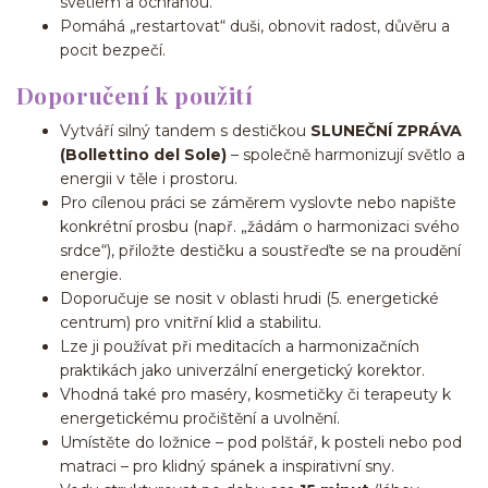
světlem a ochranou.
Pomáhá „restartovat“ duši, obnovit radost, důvěru a
pocit bezpečí.
Doporučení k použití
Vytváří silný tandem s destičkou
SLUNEČNÍ ZPRÁVA
(Bollettino del Sole)
– společně harmonizují světlo a
energii v těle i prostoru.
Pro cílenou práci se záměrem vyslovte nebo napište
konkrétní prosbu (např. „žádám o harmonizaci svého
srdce“), přiložte destičku a soustřeďte se na proudění
energie.
Doporučuje se nosit v oblasti hrudi (5. energetické
centrum) pro vnitřní klid a stabilitu.
Lze ji používat při meditacích a harmonizačních
praktikách jako univerzální energetický korektor.
Vhodná také pro maséry, kosmetičky či terapeuty k
energetickému pročištění a uvolnění.
Umístěte do ložnice – pod polštář, k posteli nebo pod
matraci – pro klidný spánek a inspirativní sny.