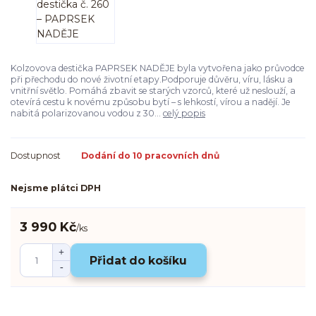
Kolzovova destička PAPRSEK NADĚJE byla vytvořena jako průvodce
při přechodu do nové životní etapy.Podporuje důvěru, víru, lásku a
vnitřní světlo. Pomáhá zbavit se starých vzorců, které už neslouží, a
otevírá cestu k novému způsobu bytí – s lehkostí, vírou a nadějí. Je
nabitá polarizovanou vodou z 30...
celý popis
Dostupnost
Dodání do 10 pracovních dnů
Nejsme plátci DPH
3 990 Kč
/
ks
Přidat do košíku