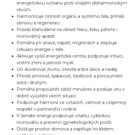
energetickou ochranu proti vnějším disharmonickým
vlivům.
Harmonizuje činnost orgánů a systémů těla, přináší
obnovu a regeneraci.
Působí blahodárně na oblast hlavy, krku, páteře i
rovnovážný aparát.
Pomáhá při únavě, napětí, migrénách a zlepšuje
cirkulaci energie v těle.
Aktivuje vyšší energetická centra, podporuje intuici,
vnitřní zření a jasnost mysli.
Učí důvěřovat životu, otevírá srdce lásce a naději.
Přináší jemnost, laskavost, trpělivost a porozumění
sobě i druhým.
Pomáhá propouštět zátěž minulosti a posiluje víru v
dobré vyústění všech situací.
Podporuje harmonii ve vztazích, věrnost a vzájemný
respekt v partnerství i rodině.
V ženské energii podporuje vitalitu, cyklickou
rovnováhu a prevenci gynekologických potíží.
Očišťuje prostor domova a naplňuje ho klidem,