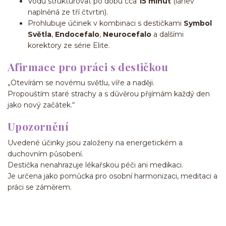
Vodu strukturovat po dobu cca
15 minut
(láhev
naplněná ze tří čtvrtin).
Prohlubuje účinek v kombinaci s destičkami
Symbol
Světla
,
Endocefalo
,
Neurocefalo
a dalšími
korektory ze série Elite.
Afirmace pro práci s destičkou
„Otevírám se novému světlu, víře a naději.
Propouštím staré strachy a s důvěrou přijímám každý den
jako nový začátek.“
Upozornění
Uvedené účinky jsou založeny na energetickém a
duchovním působení.
Destička nenahrazuje lékařskou péči ani medikaci.
Je určena jako pomůcka pro osobní harmonizaci, meditaci a
práci se záměrem.