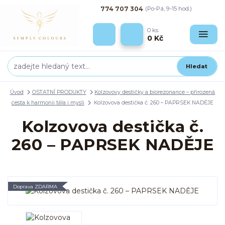
774 707 304
(Po-Pá, 9-15 hod.)
0
ks
0 Kč
Hledat
Úvod
OSTATNÍ PRODUKTY
Kolzovovy destičky a biorezonance – přirozená
cesta k harmonii těla i mysli
Kolzovova destička č. 260 – PAPRSEK NADĚJE
Kolzovova destička č.
260 – PAPRSEK NADĚJE
Doprava ZDARMA