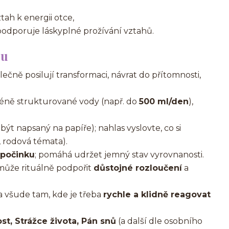
tah k energii otce,
, podporuje láskyplné prožívání vztahů.
ou
olečně posilují transformaci, návrat do přítomnosti,
éně strukturované vody (např. do
500 ml/den
),
ýt napsaný na papíře); nahlas vyslovte, co si
, rodová témata).
dpočinku
; pomáhá udržet jemný stav vyrovnanosti.
může rituálně podpořit
důstojné rozloučení
a
 a všude tam, kde je třeba
rychle a klidně reagovat
st, Strážce života, Pán snů
(a další dle osobního