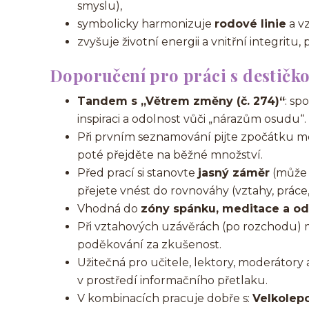
smyslu),
symbolicky harmonizuje
rodové linie
a vz
zvyšuje životní energii a vnitřní integritu
Doporučení pro práci s destičk
Tandem s „Větrem změny (č. 274)“
: sp
inspiraci a odolnost vůči „nárazům osudu“.
Při prvním seznamování pijte zpočátku m
poté přejděte na běžné množství.
Před prací si stanovte
jasný záměr
(může b
přejete vnést do rovnováhy (vztahy, práce
Vhodná do
zóny spánku, meditace a o
Při vztahových uzávěrách (po rozchodu) 
poděkování za zkušenost.
Užitečná pro učitele, lektory, moderátory
v prostředí informačního přetlaku.
V kombinacích pracuje dobře s:
Velkolepo