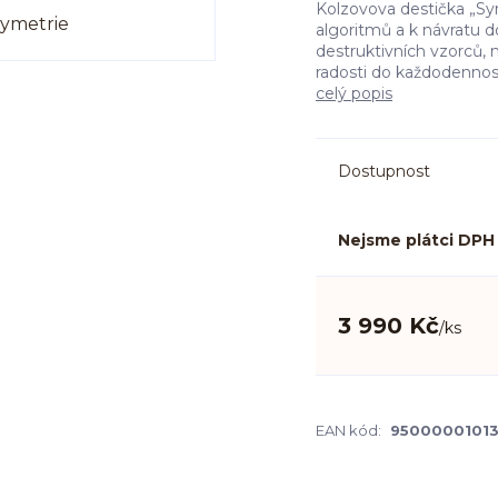
Kolzovova destička „Sy
algoritmů a k návratu d
destruktivních vzorců, na
radosti do každodennost
celý popis
Dostupnost
Nejsme plátci DPH
3 990 Kč
/
ks
EAN kód:
9500000101