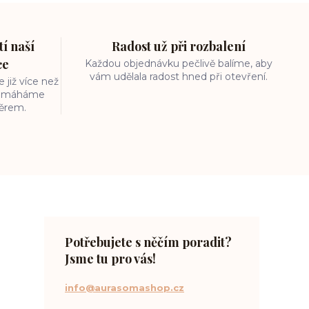
í naší
Radost už při rozbalení
ce
Každou objednávku pečlivě balíme, aby
vám udělala radost hned při otevření.
 již více než
 pomáháme
běrem.
Potřebujete s něčím poradit?
Jsme tu pro vás!
info@aurasomashop.cz