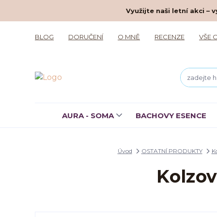
Využijte naši letní akci 
BLOG
DORUČENÍ
O MNĚ
RECENZE
VŠE 
AURA - SOMA
BACHOVY ESENCE
Úvod
OSTATNÍ PRODUKTY
K
Kolzov