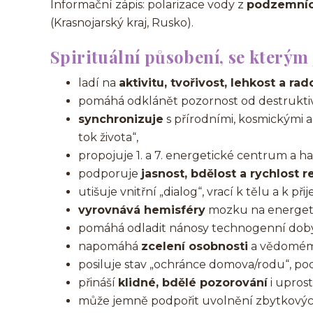
Informační zápis: polarizace vody z
podzemních
(Krasnojarský kraj, Rusko).
Spirituální působení, se kterým
ladí na
aktivitu, tvořivost, lehkost a rad
pomáhá odklánět pozornost od destruktivní
synchronizuje
s přírodními, kosmickými a
tok života“,
propojuje 1. a 7. energetické centrum a ha
podporuje
jasnost, bdělost a rychlost r
utišuje vnitřní „dialog“, vrací k tělu a k při
vyrovnává hemisféry
mozku na energeti
pomáhá odladit nánosy technogenní doby a
napomáhá
zcelení osobnosti
a vědomému
posiluje stav „ochránce domova/rodu“, po
přináší
klidné, bdělé pozorování
i uprost
může jemně podpořit uvolnění zbytkových