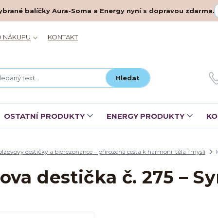
– vybrané balíčky Aura-Soma a Energy nyní s dopravou zdarma.
O NÁKUPU
KONTAKT
Hledat
OSTATNÍ PRODUKTY
ENERGY PRODUKTY
KO
olzovovy destičky a biorezonance – přirozená cesta k harmonii těla i mysli
K
ova destička č. 275 – S