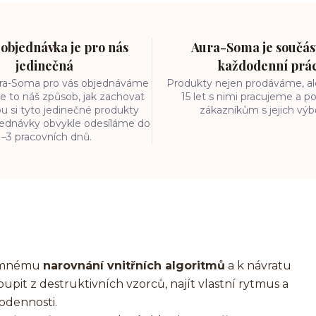
objednávka je pro nás
Aura-Soma je součást
jedinečná
každodenní prá
ura-Soma pro vás objednáváme
Produkty nejen prodáváme, ale
e to náš způsob, jak zachovat
15 let s nimi pracujeme a
ou si tyto jedinečné produkty
zákazníkům s jejich vý
bjednávky obvykle odesíláme do
1–3 pracovních dnů.
 jemnému
narovnání vnitřních algoritmů
a k návratu
oupit z destruktivních vzorců, najít vlastní rytmus a
dodennosti.