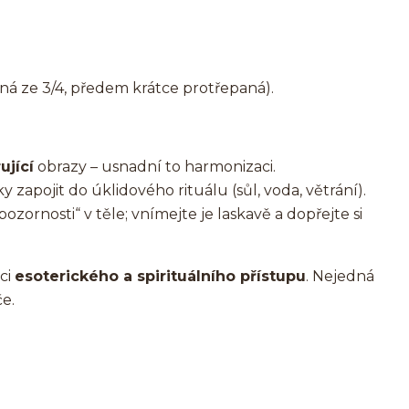
ná ze 3/4, předem krátce protřepaná).
ující
obrazy – usnadní to harmonizaci.
 zapojit do úklidového rituálu (sůl, voda, větrání).
pozornosti“ v těle; vnímejte je laskavě a dopřejte si
ci
esoterického a spirituálního přístupu
. Nejedná
e.