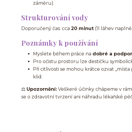
záměru).
Strukturování vody
Doporučený čas: cca
20 minut
(1l láhev naplně
Poznámky k používání
Myslete během práce na
dobré a podpor
Pro očistu prostoru lze destičku symbolicky
Při citlivosti se mohou krátce ozvat „místa 
klid.
⚖️
Upozornění:
Veškeré účinky chápeme v rám
se o zdravotní tvrzení ani náhradu lékařské péč