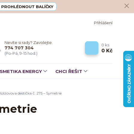
PROHLÉDNOUT BALÍČKY
Přihlášení
Nevíte si rady? Zavolejte.
0
ks
774 707 304
0 Kč
(Po-Pá, 9-15 hod.)
SMETIKA ENERGY
CHCI ŘEŠIT
olzovova destička č. 275 – Symetrie
ymetrie