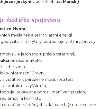
 jezer jeskyní
v pohoří oblasti
Manskij
 je destička spojována
ost ze života
,
ch myšlenek a šetřit vlastní energii,
 geofyzikálními rytmy; podporuje vnitřní „správný
rmonizuje jejich spolupráci s ostatními,
eakcí
při řešení úkolů,
jetí sebe sama,
cko-informační úrovni,
 vrátit se k přirozené moudrosti těla,
 kontaktu s vyšším Já,
dporuje laskavost a porozumění ve vztazích,
řed emocí a konfliktů,
 otisků po náročných událostech (v esoterickém