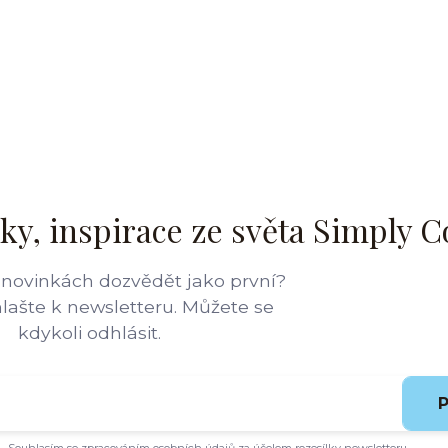
ky, inspirace ze světa Simply C
 novinkách dozvědět jako první?
hlašte k newsletteru. Můžete se
kdykoli odhlásit.
P
Souhlasím se
zpracováním osobních údajů
za účelem rozesílky newsletteru.