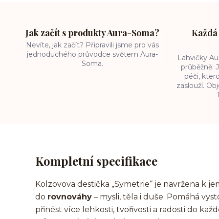
Jak začít s produkty Aura-Soma?
Každá 
Nevíte, jak začít? Připravili jsme pro vás
jednoduchého průvodce světem Aura-
Lahvičky A
Soma.
průběžně. J
péči, kter
zaslouží. O
Kompletní specifikace
Kolzovova destička „Symetrie“ je navržena k
do
rovnováhy
– mysli, těla i duše. Pomáhá vyst
přinést více lehkosti, tvořivosti a radosti do kaž