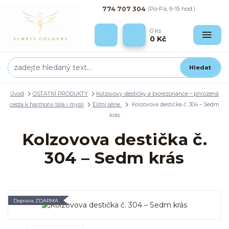
774 707 304
(Po-Pá, 9-15 hod.)
0
ks
0 Kč
Hledat
Úvod
OSTATNÍ PRODUKTY
Kolzovovy destičky a biorezonance – přirozená
cesta k harmonii těla i mysli
Elitní série
Kolzovova destička č. 304 – Sedm
krás
Kolzovova destička č.
304 – Sedm krás
Doprava ZDARMA