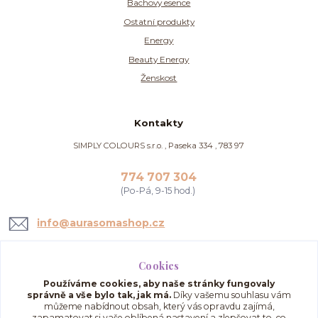
Bachovy esence
Ostatní produkty
Energy
Beauty Energy
Ženskost
Kontakty
SIMPLY COLOURS s.r.o. , Paseka 334 , 783 97
774 707 304
(Po-Pá, 9-15 hod.)
info@aurasomashop.cz
Cookies
Používáme cookies, aby naše stránky fungovaly
správně a vše bylo tak, jak má.
Díky vašemu souhlasu vám
můžeme nabídnout obsah, který vás opravdu zajímá,
zapamatovat si vaše oblíbená nastavení a zlepšovat to, co