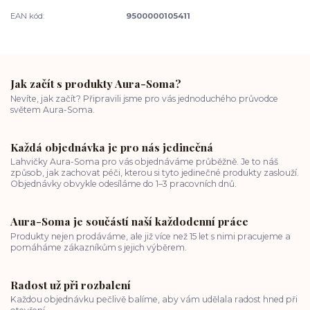
EAN kód:
9500000105411
Jak začít s produkty Aura-Soma?
Nevíte, jak začít? Připravili jsme pro vás jednoduchého průvodce
světem Aura-Soma.
Každá objednávka je pro nás jedinečná
Lahvičky Aura-Soma pro vás objednáváme průběžně. Je to náš
způsob, jak zachovat péči, kterou si tyto jedinečné produkty zaslouží.
Objednávky obvykle odesíláme do 1–3 pracovních dnů.
Aura-Soma je součástí naší každodenní práce
Produkty nejen prodáváme, ale již více než 15 let s nimi pracujeme a
pomáháme zákazníkům s jejich výběrem.
Radost už při rozbalení
Každou objednávku pečlivě balíme, aby vám udělala radost hned při