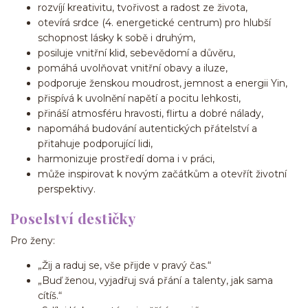
rozvíjí kreativitu, tvořivost a radost ze života,
otevírá srdce (4. energetické centrum) pro hlubší
schopnost lásky k sobě i druhým,
posiluje vnitřní klid, sebevědomí a důvěru,
pomáhá uvolňovat vnitřní obavy a iluze,
podporuje ženskou moudrost, jemnost a energii Yin,
přispívá k uvolnění napětí a pocitu lehkosti,
přináší atmosféru hravosti, flirtu a dobré nálady,
napomáhá budování autentických přátelství a
přitahuje podporující lidi,
harmonizuje prostředí doma i v práci,
může inspirovat k novým začátkům a otevřít životní
perspektivy.
Poselství destičky
Pro ženy:
„Žij a raduj se, vše přijde v pravý čas.“
„Buď ženou, vyjadřuj svá přání a talenty, jak sama
cítíš.“