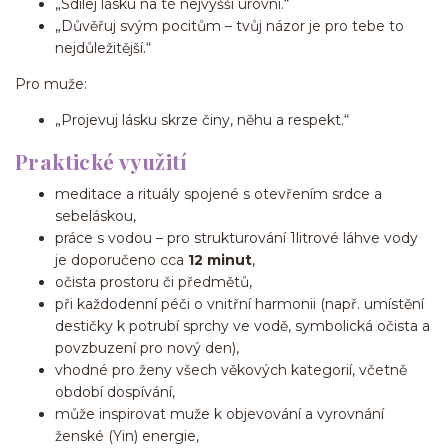
„Sdílej lásku na té nejvyšší úrovni.“
„Důvěřuj svým pocitům – tvůj názor je pro tebe to
nejdůležitější.“
Pro muže:
„Projevuj lásku skrze činy, něhu a respekt.“
Praktické využití
meditace a rituály spojené s otevřením srdce a
sebeláskou,
práce s vodou – pro strukturování 1litrové láhve vody
je doporučeno cca
12 minut
,
očista prostoru či předmětů,
při každodenní péči o vnitřní harmonii (např. umístění
destičky k potrubí sprchy ve vodě, symbolická očista a
povzbuzení pro nový den),
vhodné pro ženy všech věkových kategorií, včetně
období dospívání,
může inspirovat muže k objevování a vyrovnání
ženské (Yin) energie,