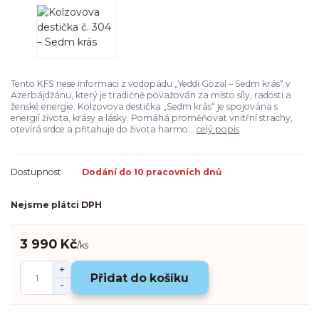
Tento KFS nese informaci z vodopádu „Yeddi Gözəl – Sedm krás“ v
Ázerbájdžánu, který je tradičně považován za místo síly, radosti a
ženské energie. Kolzovova destička „Sedm krás“ je spojována s
energií života, krásy a lásky. Pomáhá proměňovat vnitřní strachy,
otevírá srdce a přitahuje do života harmo...
celý popis
Dostupnost
Dodání do 10 pracovních dnů
Nejsme plátci DPH
3 990 Kč
/
ks
Přidat do košíku