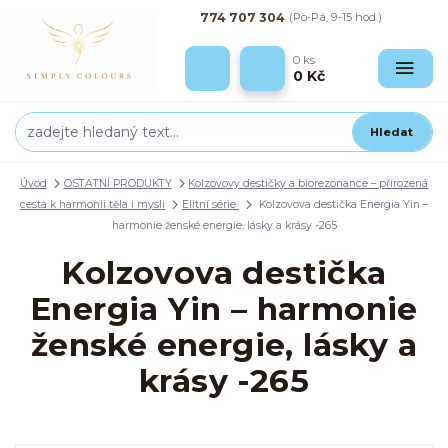
774 707 304
(Po-Pá, 9-15 hod.)
0
ks
0 Kč
Hledat
Úvod
OSTATNÍ PRODUKTY
Kolzovovy destičky a biorezonance – přirozená
cesta k harmonii těla i mysli
Elitní série
Kolzovova destička Energia Yin –
harmonie ženské energie, lásky a krásy -265
Kolzovova destička
Energia Yin – harmonie
ženské energie, lásky a
krásy -265