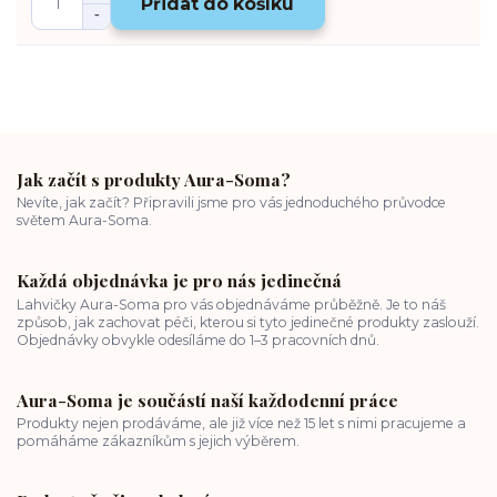
Přidat do košíku
Jak začít s produkty Aura-Soma?
Nevíte, jak začít? Připravili jsme pro vás jednoduchého průvodce
světem Aura-Soma.
Každá objednávka je pro nás jedinečná
Lahvičky Aura-Soma pro vás objednáváme průběžně. Je to náš
způsob, jak zachovat péči, kterou si tyto jedinečné produkty zaslouží.
Objednávky obvykle odesíláme do 1–3 pracovních dnů.
Aura-Soma je součástí naší každodenní práce
Produkty nejen prodáváme, ale již více než 15 let s nimi pracujeme a
pomáháme zákazníkům s jejich výběrem.