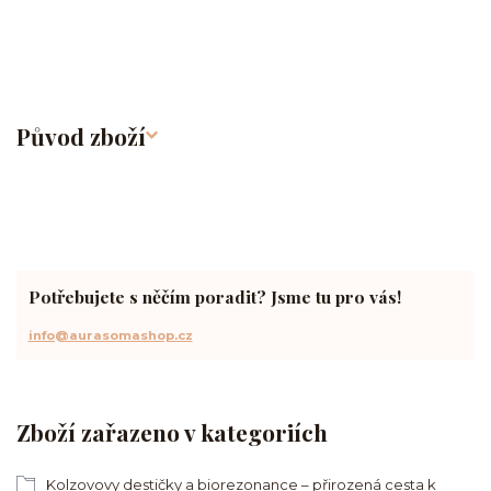
Původ zboží
Potřebujete s něčím poradit? Jsme tu pro vás!
info@aurasomashop.cz
Zboží zařazeno v kategoriích
Kolzovovy destičky a biorezonance – přirozená cesta k