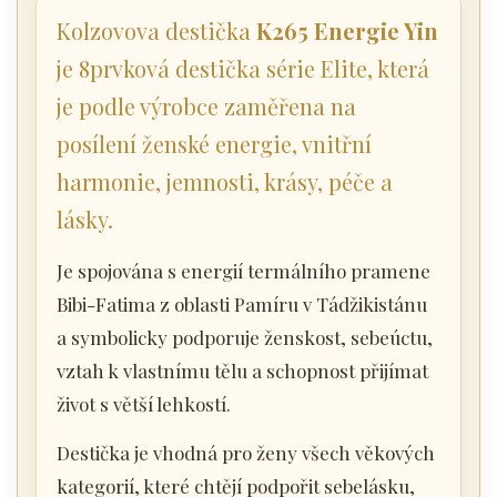
Kolzovova destička
K265 Energie Yin
je 8prvková destička série Elite, která
je podle výrobce zaměřena na
posílení ženské energie, vnitřní
harmonie, jemnosti, krásy, péče a
lásky.
Je spojována s energií termálního pramene
Bibi-Fatima z oblasti Pamíru v Tádžikistánu
a symbolicky podporuje ženskost, sebeúctu,
vztah k vlastnímu tělu a schopnost přijímat
život s větší lehkostí.
Destička je vhodná pro ženy všech věkových
kategorií, které chtějí podpořit sebelásku,