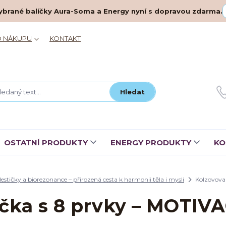
– vybrané balíčky Aura-Soma a Energy nyní s dopravou zdarma.
O NÁKUPU
KONTAKT
Hledat
OSTATNÍ PRODUKTY
ENERGY PRODUKTY
KO
estičky a biorezonance – přirozená cesta k harmonii těla i mysli
Kolzovova
ička s 8 prvky – MOTI