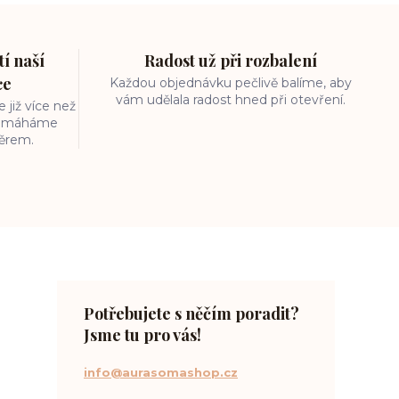
í naší
Radost už při rozbalení
ce
Každou objednávku pečlivě balíme, aby
vám udělala radost hned při otevření.
 již více než
 pomáháme
běrem.
Potřebujete s něčím poradit?
Jsme tu pro vás!
info@aurasomashop.cz