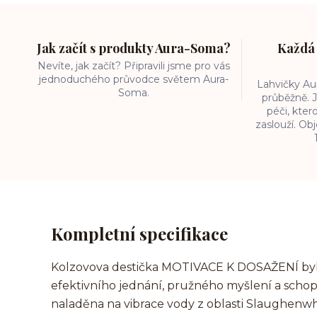
Jak začít s produkty Aura-Soma?
Každá 
Nevíte, jak začít? Připravili jsme pro vás
jednoduchého průvodce světem Aura-
Lahvičky A
Soma.
průběžně. J
péči, kter
zaslouží. O
Kompletní specifikace
Kolzovova destička MOTIVACE K DOSAŽENÍ byl
efektivního jednání, pružného myšlení a scho
naladěna na vibrace vody z oblasti Slaughenwh