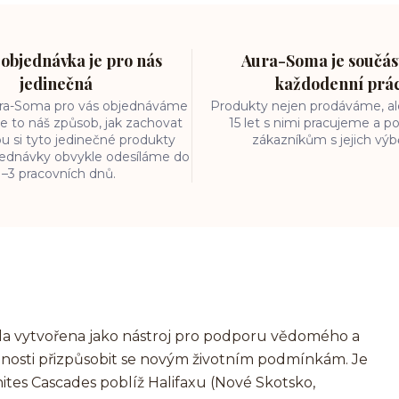
objednávka je pro nás
Aura-Soma je součást
jedinečná
každodenní prá
ura-Soma pro vás objednáváme
Produkty nejen prodáváme, ale
e to náš způsob, jak zachovat
15 let s nimi pracujeme a
ou si tyto jedinečné produkty
zákazníkům s jejich vý
bjednávky obvykle odesíláme do
1–3 pracovních dnů.
a vytvořena jako nástroj pro podporu vědomého a
pnosti přizpůsobit se novým životním podmínkám. Je
ites Cascades poblíž Halifaxu (Nové Skotsko,