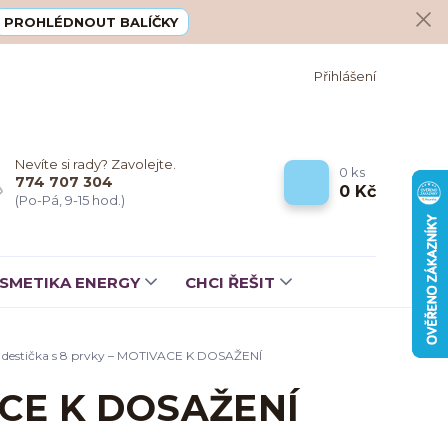
PROHLÉDNOUT BALÍČKY
Přihlášení
Nevíte si rady? Zavolejte.
0
ks
774 707 304
0 Kč
(Po-Pá, 9-15 hod.)
SMETIKA ENERGY
CHCI ŘEŠIT
 destička s 8 prvky – MOTIVACE K DOSAŽENÍ
VACE K DOSAŽENÍ