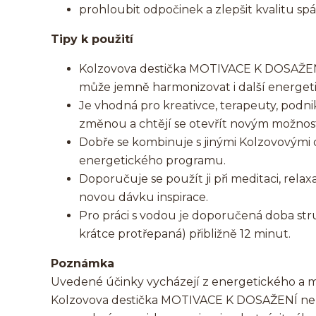
prohloubit odpočinek a zlepšit kvalitu sp
Tipy k použití
Kolzovova destička MOTIVACE K DOSAŽENÍ 
může jemně harmonizovat i další energet
Je vhodná pro kreativce, terapeuty, podnikat
změnou a chtějí se otevřít novým možno
Dobře se kombinuje s jinými Kolzovovými d
energetického programu.
Doporučuje se použít ji při meditaci, rel
novou dávku inspirace.
Pro práci s vodou je doporučená doba struk
krátce protřepaná) přibližně 12 minut.
Poznámka
Uvedené účinky vycházejí z energetického a m
Kolzovova destička MOTIVACE K DOSAŽENÍ nen