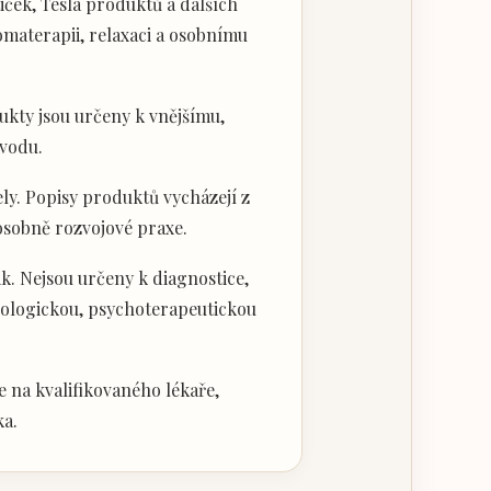
ček, Tesla produktů a dalších
materapii, relaxaci a osobnímu
kty jsou určeny k vnějšímu,
vodu.
ly. Popisy produktů vycházejí z
 osobně rozvojové praxe.
k. Nejsou určeny k diagnostice,
hologickou, psychoterapeutickou
 na kvalifikovaného lékaře,
ka.