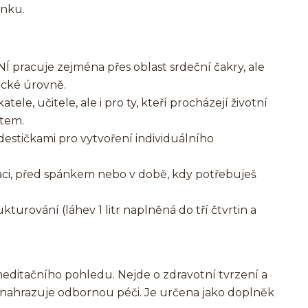
ánku.
pracuje zejména přes oblast srdeční čakry, ale
ické úrovně.
ele, učitele, ale i pro ty, kteří procházejí životní
stem.
estičkami pro vytvoření individuálního
axaci, před spánkem nebo v době, kdy potřebuješ
turování (láhev 1 litr naplněná do tří čtvrtin a
editačního pohledu. Nejde o zdravotní tvrzení a
ahrazuje odbornou péči. Je určena jako doplněk