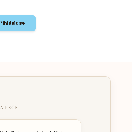
řihlásit se
Á PÉČE