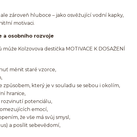
ale zároveň hluboce – jako osvěžující vodní kapky,
itřní motivaci.
e a osobního rozvoje
bců může Kolzovova destička MOTIVACE K DOSAŽENÍ
chuť měnit staré vzorce,
,
e způsobem, který je v souladu se sebou i okolím,
řní hranice,
 rozvinutí potenciálu,
a omezujících emocí,
hopením, že vše má svůj smysl,
xus) a posílit sebevědomí,