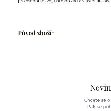
pro osobní rozvoj, harmonizaci a vlastní rituály.
Původ zboží
Novin
Chcete se o
Pak se při