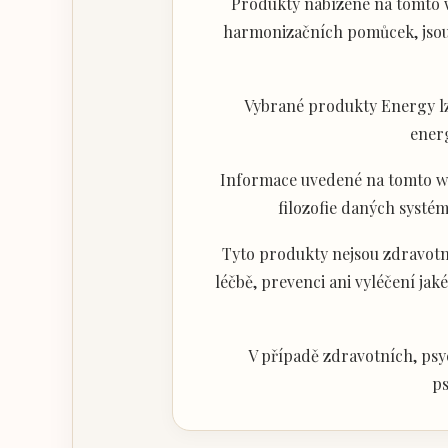
Produkty nabízené na tomto w
harmonizačních pomůcek, jsou 
Vybrané produkty Energy lz
ener
Informace uvedené na tomto web
filozofie daných systém
Tyto produkty nejsou zdravotni
léčbě, prevenci ani vyléčení j
V případě zdravotních, psy
ps