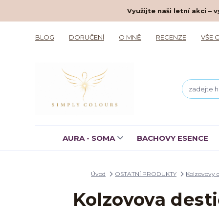
Využijte naši letní akci 
BLOG
DORUČENÍ
O MNĚ
RECENZE
VŠE 
AURA - SOMA
BACHOVY ESENCE
Úvod
OSTATNÍ PRODUKTY
Kolzovovy d
Kolzovova dest