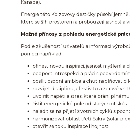
Kanada).
Energie této Kolzovovy destičky působí jemně, 
které se šíří prostorem a probouzejí jasnost a vn
Možné přínosy z pohledu energetické prác
Podle zkušeností uživatelů a informací výro
pomoci například:
přinést novou inspiraci, jasnost myšlení a 
podpořit introspekci a práci s podvědomím
posílit osobní ambice a chuť naplňovat cíl
rozvíjet disciplínu, efektivitu a zdravé vnit
uvolnit napětí a stres, které brání plnému
čistit energetické pole od starých otisků 
naladit se na přijetí životních cyklů s poc
harmonizovat oblast třetí čakry (solar ple
otevřít se toku inspirace i hojnosti,