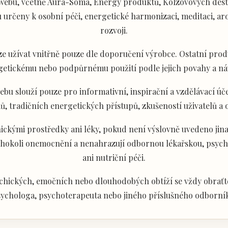
ebu, včetně Aura-Soma, Energy produktů, Kolzovových desti
určeny k osobní péči, energetické harmonizaci, meditaci, aro
rozvoji.
e užívat vnitřně pouze dle doporučení výrobce. Ostatní produ
getickému nebo podpůrnému použití podle jejich povahy a ná
u slouží pouze pro informativní, inspirační a vzdělávací úče
ů, tradičních energetických přístupů, zkušeností uživatelů a
ckými prostředky ani léky, pokud není výslovně uvedeno jina
akéhokoli onemocnění a nenahrazují odbornou lékařskou, psyc
ani nutriční péči.
chických, emočních nebo dlouhodobých obtíží se vždy obraťte
ychologa, psychoterapeuta nebo jiného příslušného odborní