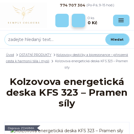
774 707 304
(Po-Pá, 9-15 hod.)
0
ks
0 Kč
Hledat
Úvod
OSTATNÍ PRODUKTY
Kolzovovy destičky a biorezonance – přirozená
cesta k harmonii těla i mysli
Kolzovova energetická deska KFS 323 – Pramen
síly
Kolzovova energetická
deska KFS 323 – Pramen
síly
Doprava ZDARMA