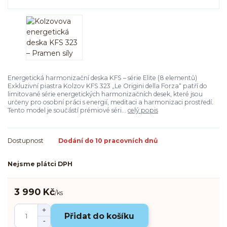
Energetická harmonizační deska KFS – série Elite (8 elementů)
Exkluzivní piastra Kolzov KFS 323 „Le Origini della Forza“ patří do
limitované série energetických harmonizačních desek, které jsou
určeny pro osobní práci s energií, meditaci a harmonizaci prostředí.
Tento model je součástí prémiové séri...
celý popis
Dostupnost
Dodání do 10 pracovních dnů
Nejsme plátci DPH
3 990 Kč
/
ks
Přidat do košíku