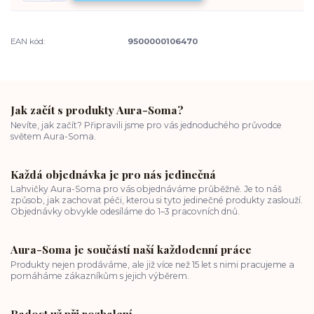
EAN kód:
9500000106470
Jak začít s produkty Aura-Soma?
Nevíte, jak začít? Připravili jsme pro vás jednoduchého průvodce
světem Aura-Soma.
Každá objednávka je pro nás jedinečná
Lahvičky Aura-Soma pro vás objednáváme průběžně. Je to náš
způsob, jak zachovat péči, kterou si tyto jedinečné produkty zaslouží.
Objednávky obvykle odesíláme do 1–3 pracovních dnů.
Aura-Soma je součástí naší každodenní práce
Produkty nejen prodáváme, ale již více než 15 let s nimi pracujeme a
pomáháme zákazníkům s jejich výběrem.
Radost už při rozbalení