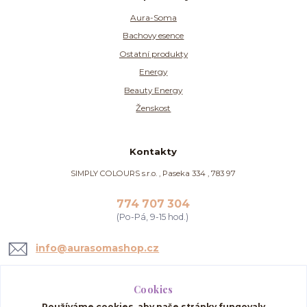
Aura-Soma
Bachovy esence
Ostatní produkty
Energy
Beauty Energy
Ženskost
Kontakty
SIMPLY COLOURS s.r.o. , Paseka 334 , 783 97
774 707 304
(Po-Pá, 9-15 hod.)
info@aurasomashop.cz
Cookies
Používáme cookies, aby naše stránky fungovaly