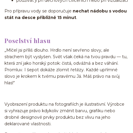
používat ji při dechových cvičeních nebo při vizualizaci
Pro přípravu vody se doporučuje
nechat nádobu s vodou
stát na desce přibližně 15 minut
.
Poselství hlasu
„Mlčel jsi příliš dlouho. Hrdlo není sevřeno slovy, ale
strachem být vyslyšen. Svět však čeká na tvou pravdu — tu,
která zní jako horský potok: čistá, odvážná a bez váhání.
Promluv. I šepot dokáže zlomit řetězy. Každé upřímné
slovo je krokem k tvému pravému Já. Máš právo na svůj
hlas!“
Vyobrazení produktu na fotografiích je ilustrativní. Výrobce
si vyhrazuje právo kdykoliv změnit barvu, grafiku nebo
drobné designové prvky produktu bez vlivu na jeho
deklarované vlastnosti.