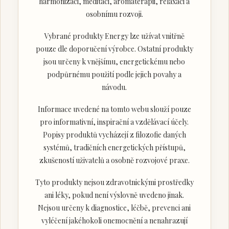
harmonizaci, meditaci, aromaterapii, relaxaci a
osobnímu rozvoji.
Vybrané produkty Energy lze užívat vnitřně
pouze dle doporučení výrobce. Ostatní produkty
jsou určeny k vnějšímu, energetickému nebo
podpůrnému použití podle jejich povahy a
návodu.
Informace uvedené na tomto webu slouží pouze
pro informativní, inspirační a vzdělávací účely.
Popisy produktů vycházejí z filozofie daných
systémů, tradičních energetických přístupů,
zkušeností uživatelů a osobně rozvojové praxe.
Tyto produkty nejsou zdravotnickými prostředky
ani léky, pokud není výslovně uvedeno jinak.
Nejsou určeny k diagnostice, léčbě, prevenci ani
vyléčení jakéhokoli onemocnění a nenahrazují