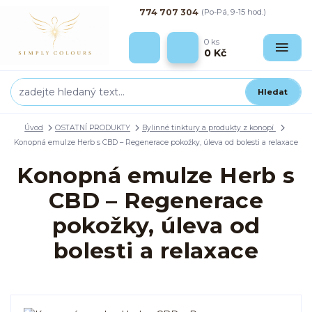
774 707 304
(Po-Pá, 9-15 hod.)
0
ks
0 Kč
Hledat
Úvod
OSTATNÍ PRODUKTY
Bylinné tinktury a produkty z konopí
Konopná emulze Herb s CBD – Regenerace pokožky, úleva od bolesti a relaxace
Konopná emulze Herb s
CBD – Regenerace
pokožky, úleva od
bolesti a relaxace