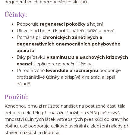
degenerativních onemocněních kloubů.
Účinky:
Podporuje
regeneraci pokožky
a hojení.
Ulevuje od bolestí kloubů, páteře, křížů a nervů.
Pomáhá při
chronických zánětlivých a
degenerativních onemocněních pohybového
aparátu
.
Díky přídavku
Vitaminu D3 a Bachových krizových
esencí
zlepšuje regenerační účinky.
Přírodní vůně
levandule a rozmarýnu
podporuje
protizánětlivé účinky a přispívá k relaxaci a lepší
náladě.
Použití:
Konopnou emulzi můžete nanášet na postižené části těla
nebo na celé tělo při masáži. Použití na větší ploše zvýší
množství účinných látek vstřebaných přes kůži do krevního
oběhu, což podporuje celkové uvolnění a zlepšení nálady při
stavech úzkosti a deprese.