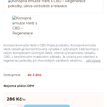
Konopná emulze Herb s CBD Popis produktu: Konopná emulze
Herb obsahuje koncentrovaný výtažek z vybraných částí konopí s
celým komplexem účinných látek, včetně významného obsahu
CBD, v lanolínovém masťovém základu. Je určena pro ošetření a
regeneraci pokožky při chronických zánětech, ekzému, ...
celý popis
Dostupnost
do 3 dnů
Nejsme plátci DPH
286 Kč
/
ks