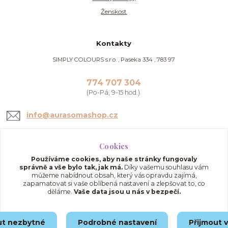
Ženskost
Kontakty
SIMPLY COLOURS s.r.o. , Paseka 334 , 783 97
774 707 304
(Po-Pá, 9-15 hod.)
info@aurasomashop.cz
Cookies
Používáme cookies, aby naše stránky fungovaly
správně a vše bylo tak, jak má.
Díky vašemu souhlasu vám
můžeme nabídnout obsah, který vás opravdu zajímá,
zapamatovat si vaše oblíbená nastavení a zlepšovat to, co
děláme.
Vaše data jsou u nás v bezpečí.
Upravit sběr cookies.
ut nezbytné
Podrobné nastavení
Přijmout 
© 2025 AuraSomaShop.cz – provozovatel Simply Colours s.r.o., IČO: 02562286, se