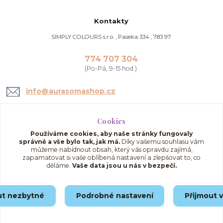
Kontakty
SIMPLY COLOURS s.r.o. , Paseka 334 , 783 97
774 707 304
(Po-Pá, 9-15 hod.)
info@aurasomashop.cz
Cookies
Používáme cookies, aby naše stránky fungovaly
správně a vše bylo tak, jak má.
Díky vašemu souhlasu vám
můžeme nabídnout obsah, který vás opravdu zajímá,
zapamatovat si vaše oblíbená nastavení a zlepšovat to, co
děláme.
Vaše data jsou u nás v bezpečí.
Upravit sběr cookies.
ut nezbytné
Podrobné nastavení
Přijmout 
© 2025 AuraSomaShop.cz – provozovatel Simply Colours s.r.o., IČO: 02562286, se
sídlem Paseka 334, 783 97, Česká republika.
Vytvořeno na
Eshop-rychle.cz