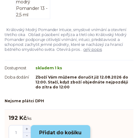
Královský Modrý Pomander Intuice, smyslové vnímání a otevření
třetího oka Oblast působení: epifýza a třetí oko Královský Modrý
Pomander podporuje citlivější vnímání, intuici, představivost a
schopnost zachytit jemné podněty, které se nacházejí za hranicí
běžného smyslového světa. Otevírá pros...
celý popis
Dostupnost
skladem 1 ks
Doba dodání
Zboží Vám můžeme doručit již 12.08.2026 do
12:00. Stačí, když zboží objednáte nejpozději
do zítra do 12:00
Nejsme plátci DPH
192 Kč
/
ks
Přidat do košíku