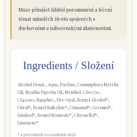
Může přinášet hlubší porozumění a léčení
témat minulých životů spojených s
duchovními a náboženskými zkušenostmi.
Ingredients / Složení
Alcohol Denat., Aqua, Parfum, Commiphora Myrrha
Oil, Mentha Piperita Oil, Menthol, CI60730,
CI42090, Sapphire, Fire Opal, Benzyl Alcohol*,
Citral*, Benzyl Salicylate*, Cinnamal*, Geraniol*,
Linalool*, Benzyl Benzoate*, Citronellol*,
Limonene*
* z přírodních esenciálních olejů