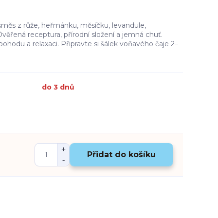
 směs z růže, heřmánku, měsíčku, levandule,
ěřená receptura, přírodní složení a jemná chuť.
pohodu a relaxaci. Připravte si šálek voňavého čaje 2–
do 3 dnů
Přidat do košíku