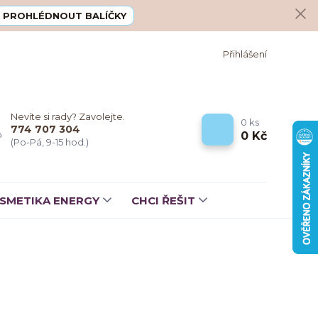
PROHLÉDNOUT BALÍČKY
Přihlášení
Nevíte si rady? Zavolejte.
0
ks
774 707 304
0 Kč
(Po-Pá, 9-15 hod.)
SMETIKA ENERGY
CHCI ŘEŠIT