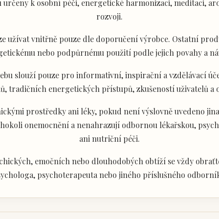
určeny k osobní péči, energetické harmonizaci, meditaci, aro
rozvoji.
e užívat vnitřně pouze dle doporučení výrobce. Ostatní produ
getickému nebo podpůrnému použití podle jejich povahy a ná
u slouží pouze pro informativní, inspirační a vzdělávací úče
ů, tradičních energetických přístupů, zkušeností uživatelů a
ckými prostředky ani léky, pokud není výslovně uvedeno jina
akéhokoli onemocnění a nenahrazují odbornou lékařskou, psyc
ani nutriční péči.
chických, emočních nebo dlouhodobých obtíží se vždy obraťte
ychologa, psychoterapeuta nebo jiného příslušného odborní