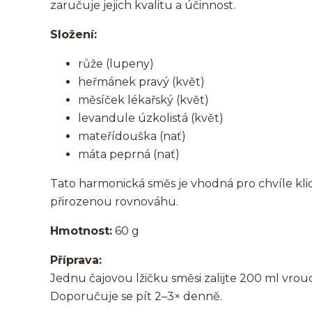
zaručuje jejich kvalitu a účinnost.
Složení:
růže (lupeny)
heřmánek pravý (květ)
měsíček lékařský (květ)
levandule úzkolistá (květ)
mateřídouška (nať)
máta peprná (nať)
Tato harmonická směs je vhodná pro chvíle kl
přirozenou rovnováhu.
Hmotnost:
60 g
Příprava:
Jednu čajovou lžičku směsi zalijte 200 ml vrou
Doporučuje se pít 2–3× denně.