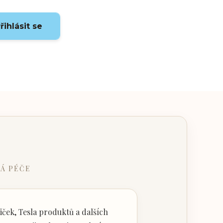
řihlásit se
Á PÉČE
ček, Tesla produktů a dalších