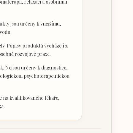
materapii, relaxaci a osobnímu
kty jsou určeny k vnějšímu,
vodu.
ly. Popisy produktů vycházejí z
 osobně rozvojové praxe.
k. Nejsou určeny k diagnostice,
hologickou, psychoterapeutickou
 na kvalifikovaného lékaře,
ka.