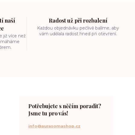
í naší
Radost už při rozbalení
ce
Každou objednávku pečlivě balíme, aby
vám udělala radost hned při otevření.
 již více než
 pomáháme
běrem.
Potřebujete s něčím poradit?
Jsme tu pro vás!
info@aurasomashop.cz