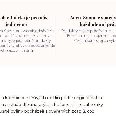
objednávka je pro nás
Aura-Soma je součást
jedinečná
každodenní prá
ura-Soma pro vás objednáváme
Produkty nejen prodáváme, ale
e to náš způsob, jak zachovat
15 let s nimi pracujeme a
ou si tyto jedinečné produkty
zákazníkům s jejich vý
bjednávky obvykle odesíláme do
1–3 pracovních dnů.
á kombinace léčivých rostlin podle originálních a
na základě dlouholetých zkušeností, ale také díky
užité byliny pocházejí z ověřených zdrojů, což