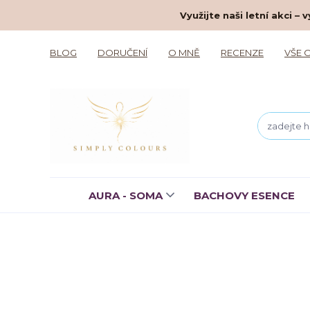
Využijte naši letní akci 
BLOG
DORUČENÍ
O MNĚ
RECENZE
VŠE 
AURA - SOMA
BACHOVY ESENCE