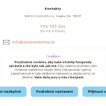
Kontakty
SIMPLY COLOURS s.r.o. , Paseka 334 , 783 97
774 707 304
(Po-Pá, 9-15 hod.)
info@aurasomashop.cz
Cookies
Používáme cookies, aby naše stránky fungovaly
správně a vše bylo tak, jak má.
Díky vašemu souhlasu vám
můžeme nabídnout obsah, který vás opravdu zajímá,
zapamatovat si vaše oblíbená nastavení a zlepšovat to, co
děláme.
Vaše data jsou u nás v bezpečí.
Upravit sběr cookies.
ut nezbytné
Podrobné nastavení
Přijmout 
© 2025 AuraSomaShop.cz – provozovatel Simply Colours s.r.o., IČO: 02562286, se
sídlem Paseka 334, 783 97, Česká republika.
Vytvořeno na
Eshop-rychle.cz