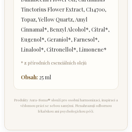
Tinctorius Flower Extract, CI14700,
Topaz, Yellow Quartz, Amyl
Cinnamal*, Benzyl Alcohol*, Citral*,
Eugenol*, Geraniol*, Farnesol*,
Linalool*, Citronellol*, Limonene*
* z přírodních esenciálních olejů
Obsah:
25 ml
Produkty Aura-Soma® slouží pro osobní harmonizaci, inspiraci a
vědomou práci se sebou samými. Nenahrazují odbornou
lékařskou ani psychologickou péči.