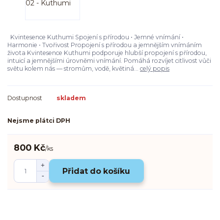
Kvintesence Kuthumi Spojení s přírodou • Jemné vnímání •
Harmonie • Tvořivost Propojení s přírodou a jemnějším vnímáním
života Kvintesence Kuthumi podporuje hlubší propojení s přírodou,
intuicí a jemnějšími úrovněmi vnímání. Pomáhá rozvíjet citlivost vůči
světu kolem nás — stromům, vodě, květiná...
celý popis
Dostupnost
skladem
Nejsme plátci DPH
800 Kč
/
ks
Přidat do košíku