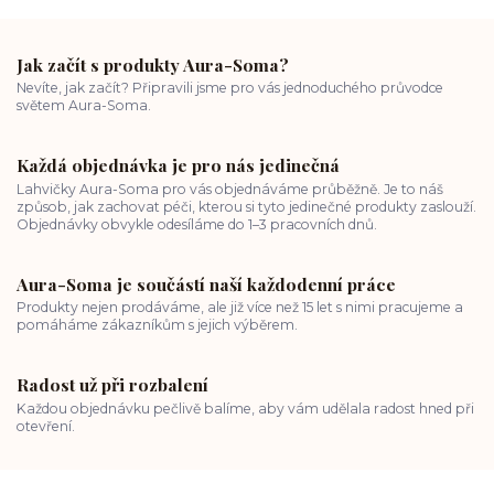
Jak začít s produkty Aura-Soma?
Nevíte, jak začít? Připravili jsme pro vás jednoduchého průvodce
světem Aura-Soma.
Každá objednávka je pro nás jedinečná
Lahvičky Aura-Soma pro vás objednáváme průběžně. Je to náš
způsob, jak zachovat péči, kterou si tyto jedinečné produkty zaslouží.
Objednávky obvykle odesíláme do 1–3 pracovních dnů.
Aura-Soma je součástí naší každodenní práce
Produkty nejen prodáváme, ale již více než 15 let s nimi pracujeme a
pomáháme zákazníkům s jejich výběrem.
Radost už při rozbalení
Každou objednávku pečlivě balíme, aby vám udělala radost hned při
otevření.