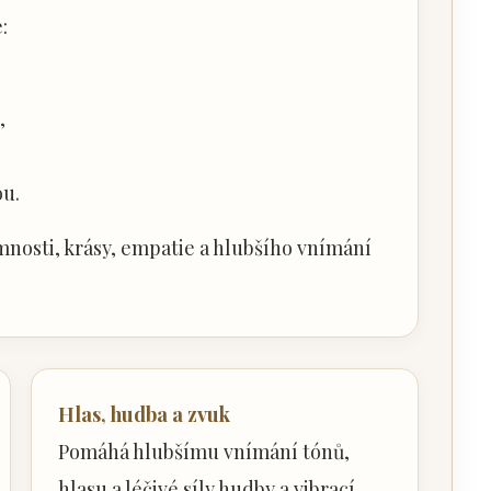
:
,
ou.
mnosti, krásy, empatie a hlubšího vnímání
Hlas, hudba a zvuk
Pomáhá hlubšímu vnímání tónů,
hlasu a léčivé síly hudby a vibrací.