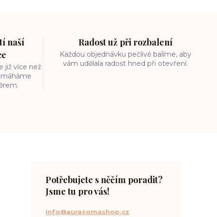
í naší
Radost už při rozbalení
ce
Každou objednávku pečlivě balíme, aby
vám udělala radost hned při otevření.
 již více než
 pomáháme
běrem.
Potřebujete s něčím poradit?
Jsme tu pro vás!
info@aurasomashop.cz