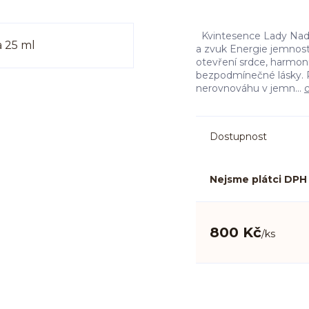
Kvintesence Lady Nada
a zvuk Energie jemnost
otevření srdce, harmonii
bezpodmínečné lásky. P
nerovnováhu v jemn...
c
Dostupnost
Nejsme plátci DPH
800 Kč
/
ks