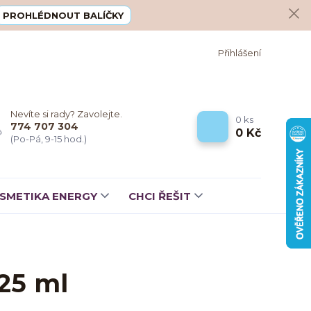
PROHLÉDNOUT BALÍČKY
Přihlášení
Nevíte si rady? Zavolejte.
0
ks
774 707 304
0 Kč
(Po-Pá, 9-15 hod.)
SMETIKA ENERGY
CHCI ŘEŠIT
25 ml