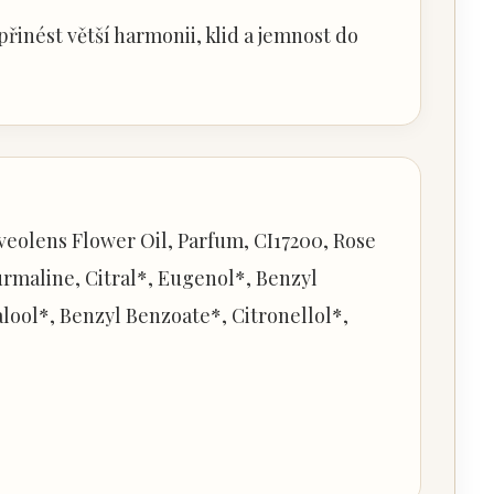
řinést větší harmonii, klid a jemnost do
veolens Flower Oil, Parfum, CI17200, Rose
rmaline, Citral*, Eugenol*, Benzyl
alool*, Benzyl Benzoate*, Citronellol*,