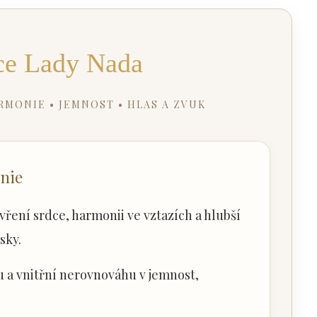
ce Lady Nada
MONIE • JEMNOST • HLAS A ZVUK
onie
ření srdce, harmonii ve vztazích a hlubší
sky.
 a vnitřní nerovnováhu v jemnost,