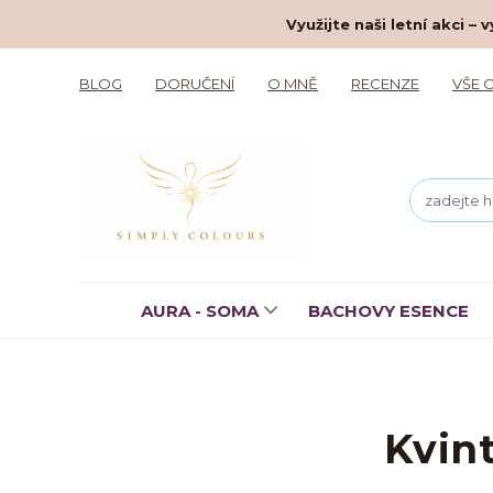
Využijte naši letní akci 
BLOG
DORUČENÍ
O MNĚ
RECENZE
VŠE 
AURA - SOMA
BACHOVY ESENCE
Kvin