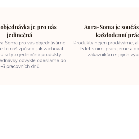
objednávka je pro nás
Aura-Soma je součást
jedinečná
každodenní prá
ura-Soma pro vás objednáváme
Produkty nejen prodáváme, ale
e to náš způsob, jak zachovat
15 let s nimi pracujeme a
ou si tyto jedinečné produkty
zákazníkům s jejich vý
bjednávky obvykle odesíláme do
1–3 pracovních dnů.