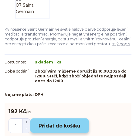
Kvintesence Saint Germain ve světlé fialové barvě podporuje léčení,
meditaci a transformaci. Proměňuje negativní energie na pozitivní,
podporuje proudění energie, očistu mysli a vnitřní rovnováhu. Ideální
pro energetickou práci, meditace a harmonizaci prostoru.
celý popis
Dostupnost
skladem 1 ks
Doba dodání
Zboží Vám můžeme doručit již 10.08.2026 do
12:00. Stačí, když zboží objednáte nejpozději
dnes do 12:00
Nejsme plátci DPH
192 Kč
/
ks
Přidat do košíku