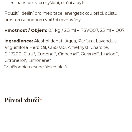
transformaci myšlení, cítění a bytí
Použití: ideální pro meditace, energetickou práci, očistu
prostoru a podporu vnitřní rovnováhy.
Hmotnost / Objem:
0,1 kg / 2,5 ml – PSVQ07, 25 ml – Q07
Ingredience:
Alcohol denat., Aqua, Parfum, Lavandula
angustifolia Herb Oil, CI60730, Amethyst, Charoite,
CI17200, Citral*, Eugenol*, Cinnamal*, Geraniol*, Linalool*,
Citronellol*, Limonene*
*z přírodních esenciálních olejů
Původ zboží