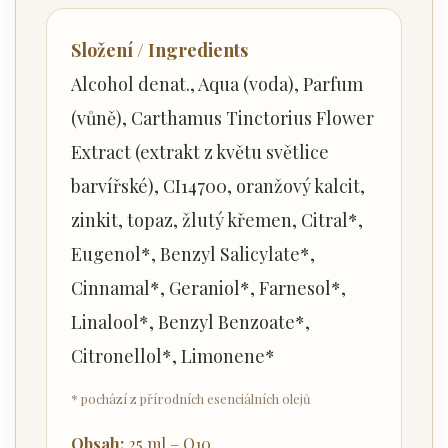
Složení / Ingredients
Alcohol denat., Aqua (voda), Parfum
(vůně), Carthamus Tinctorius Flower
Extract (extrakt z květu světlice
barvířské), CI14700, oranžový kalcit,
zinkit, topaz, žlutý křemen, Citral*,
Eugenol*, Benzyl Salicylate*,
Cinnamal*, Geraniol*, Farnesol*,
Linalool*, Benzyl Benzoate*,
Citronellol*, Limonene*
* pochází z přírodních esenciálních olejů
Obsah:
25 ml – Q10