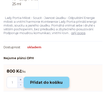
Lady Portia Milost • Soucit • Jasnost úsudku • Odpuštění Energie
milosti a vnitřní harmonie Kvintesence Lady Portia přináší energii
milosti, soucitu a jasného úsudku. Pomáhá vnímat sebe i druhé s
větším pochopením, bez předsudků a zbytečného posuzování.
Podporuje moudrou komunikaci, vnitřní rovn...
celý popis
Dostupnost
skladem
Nejsme plátci DPH
800 Kč
/
ks
Přidat do košíku