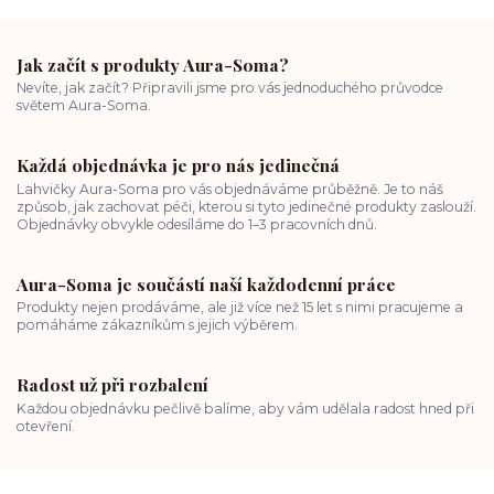
Jak začít s produkty Aura-Soma?
Nevíte, jak začít? Připravili jsme pro vás jednoduchého průvodce
světem Aura-Soma.
Každá objednávka je pro nás jedinečná
Lahvičky Aura-Soma pro vás objednáváme průběžně. Je to náš
způsob, jak zachovat péči, kterou si tyto jedinečné produkty zaslouží.
Objednávky obvykle odesíláme do 1–3 pracovních dnů.
Aura-Soma je součástí naší každodenní práce
Produkty nejen prodáváme, ale již více než 15 let s nimi pracujeme a
pomáháme zákazníkům s jejich výběrem.
Radost už při rozbalení
Každou objednávku pečlivě balíme, aby vám udělala radost hned při
otevření.