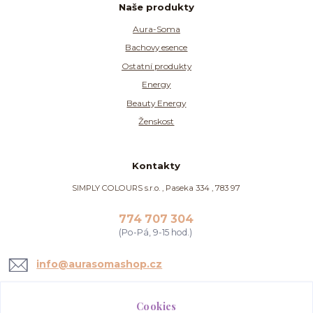
Naše produkty
Aura-Soma
Bachovy esence
Ostatní produkty
Energy
Beauty Energy
Ženskost
Kontakty
SIMPLY COLOURS s.r.o. , Paseka 334 , 783 97
774 707 304
(Po-Pá, 9-15 hod.)
info@aurasomashop.cz
Cookies