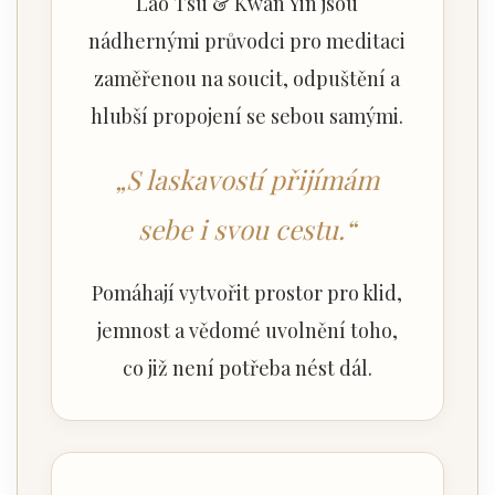
Lao Tsu & Kwan Yin jsou
nádhernými průvodci pro meditaci
zaměřenou na soucit, odpuštění a
hlubší propojení se sebou samými.
„S laskavostí přijímám
sebe i svou cestu.“
Pomáhají vytvořit prostor pro klid,
jemnost a vědomé uvolnění toho,
co již není potřeba nést dál.