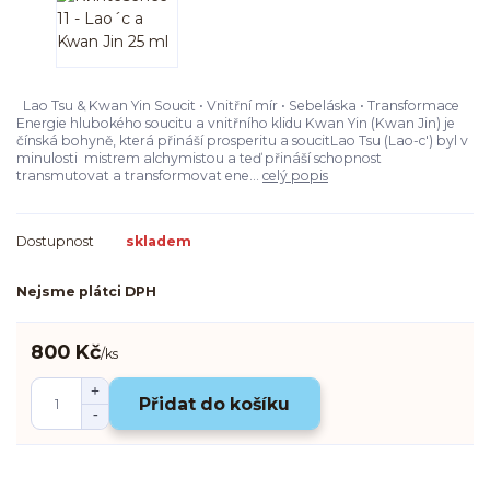
Lao Tsu & Kwan Yin Soucit • Vnitřní mír • Sebeláska • Transformace
Energie hlubokého soucitu a vnitřního klidu Kwan Yin (Kwan Jin) je
čínská bohyně, která přináší prosperitu a soucitLao Tsu (Lao-c') byl v
minulosti mistrem alchymistou a teď přináší schopnost
transmutovat a transformovat ene...
celý popis
Dostupnost
skladem
Nejsme plátci DPH
800 Kč
/
ks
Přidat do košíku