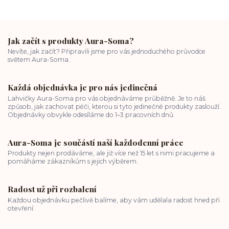
Jak začít s produkty Aura-Soma?
Nevíte, jak začít? Připravili jsme pro vás jednoduchého průvodce
světem Aura-Soma.
Každá objednávka je pro nás jedinečná
Lahvičky Aura-Soma pro vás objednáváme průběžně. Je to náš
způsob, jak zachovat péči, kterou si tyto jedinečné produkty zaslouží.
Objednávky obvykle odesíláme do 1–3 pracovních dnů.
Aura-Soma je součástí naší každodenní práce
Produkty nejen prodáváme, ale již více než 15 let s nimi pracujeme a
pomáháme zákazníkům s jejich výběrem.
Radost už při rozbalení
Každou objednávku pečlivě balíme, aby vám udělala radost hned při
otevření.