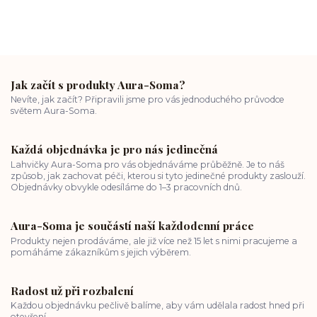
Jak začít s produkty Aura-Soma?
Nevíte, jak začít? Připravili jsme pro vás jednoduchého průvodce
světem Aura-Soma.
Každá objednávka je pro nás jedinečná
Lahvičky Aura-Soma pro vás objednáváme průběžně. Je to náš
způsob, jak zachovat péči, kterou si tyto jedinečné produkty zaslouží.
Objednávky obvykle odesíláme do 1–3 pracovních dnů.
Aura-Soma je součástí naší každodenní práce
Produkty nejen prodáváme, ale již více než 15 let s nimi pracujeme a
pomáháme zákazníkům s jejich výběrem.
Radost už při rozbalení
Každou objednávku pečlivě balíme, aby vám udělala radost hned při
otevření.