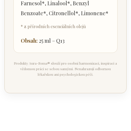
Farnesol*, Linalool*, Benzyl
Benzoate*, Citronellol*, Limonene*
* z přírodních esenciálních olejů
Obsah:
25 ml – Q13
Produkty Aura-Soma® slouží pro osobní harmonizaci, inspiraci a
vědomou práci se sebou samými. Nenahrazují odbornou
lékařskou ani psychologickou péči.