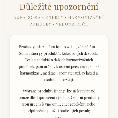
Důležité upozornění
AURA-SOMA • ENERGY • HARMONIZAČNÍ
POMŮCKY • VĚDOMÁ PÉČE
Produkty nabízené na tomto webu, včetně Aura-
Soma, Energy produktů, Kolzovových destiček,
Tesla produktů a dalších harmonizačních
pomůcek, jsou určeny k osobní péči, energetické
harmonizaci, meditaci, aromaterapii, relaxaci a
osobnímu rozvoji.
Vybrané produkty Energy lze užívat vnitřně
pouze dle doporučení výrobce. Ostatní produkty
jsou určeny k vnějšímu, energetickému nebo
podpůrnému použití podle jejich povahy a
návodu.