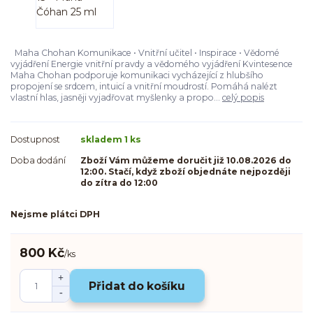
Maha Chohan Komunikace • Vnitřní učitel • Inspirace • Vědomé
vyjádření Energie vnitřní pravdy a vědomého vyjádření Kvintesence
Maha Chohan podporuje komunikaci vycházející z hlubšího
propojení se srdcem, intuicí a vnitřní moudrostí. Pomáhá nalézt
vlastní hlas, jasněji vyjadřovat myšlenky a propo...
celý popis
Dostupnost
skladem 1 ks
Doba dodání
Zboží Vám můžeme doručit již 10.08.2026 do
12:00. Stačí, když zboží objednáte nejpozději
do zítra do 12:00
Nejsme plátci DPH
800 Kč
/
ks
Přidat do košíku