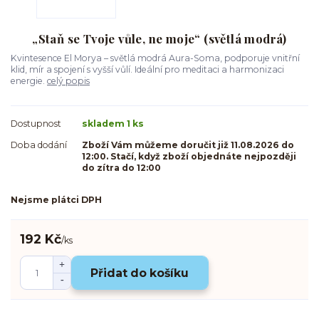
„Staň se Tvoje vůle, ne moje“ (světlá modrá)
Kvintesence El Morya – světlá modrá Aura-Soma, podporuje vnitřní
klid, mír a spojení s vyšší vůlí. Ideální pro meditaci a harmonizaci
energie.
celý popis
Dostupnost
skladem 1 ks
Doba dodání
Zboží Vám můžeme doručit již 11.08.2026 do
12:00. Stačí, když zboží objednáte nejpozději
do zítra do 12:00
Nejsme plátci DPH
192 Kč
/
ks
Přidat do košíku