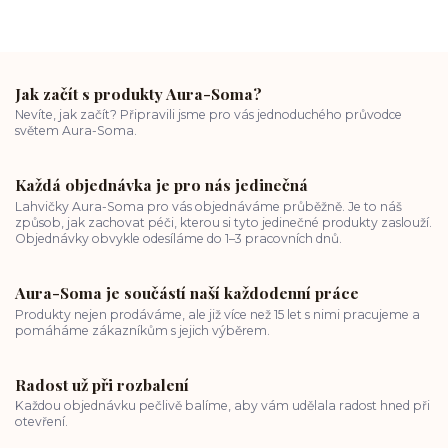
Jak začít s produkty Aura-Soma?
Nevíte, jak začít? Připravili jsme pro vás jednoduchého průvodce
světem Aura-Soma.
Každá objednávka je pro nás jedinečná
Lahvičky Aura-Soma pro vás objednáváme průběžně. Je to náš
způsob, jak zachovat péči, kterou si tyto jedinečné produkty zaslouží.
Objednávky obvykle odesíláme do 1–3 pracovních dnů.
Aura-Soma je součástí naší každodenní práce
Produkty nejen prodáváme, ale již více než 15 let s nimi pracujeme a
pomáháme zákazníkům s jejich výběrem.
Radost už při rozbalení
Každou objednávku pečlivě balíme, aby vám udělala radost hned při
otevření.