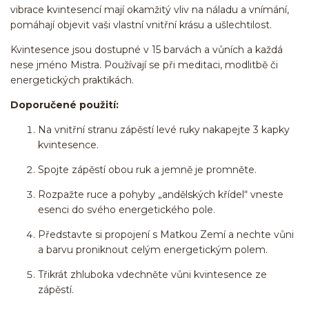
vibrace kvintesencí mají okamžitý vliv na náladu a vnímání,
pomáhají objevit vaši vlastní vnitřní krásu a ušlechtilost.
Kvintesence jsou dostupné v 15 barvách a vůních a každá
nese jméno Mistra. Používají se při meditaci, modlitbě či
energetických praktikách.
Doporučené použití:
Na vnitřní stranu zápěstí levé ruky nakapejte 3 kapky
kvintesence.
Spojte zápěstí obou ruk a jemně je promněte.
Rozpažte ruce a pohyby „andělských křídel“ vneste
esenci do svého energetického pole.
Představte si propojení s Matkou Zemí a nechte vůni
a barvu proniknout celým energetickým polem.
Třikrát zhluboka vdechněte vůni kvintesence ze
zápěstí.