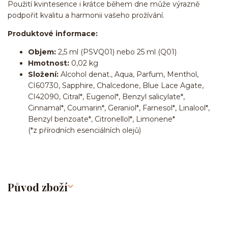
Použití kvintesence i krátce během dne může výrazně
podpořit kvalitu a harmonii vašeho prožívání.
Produktové informace:
Objem:
2,5 ml (PSVQ01) nebo 25 ml (Q01)
Hmotnost:
0,02 kg
Složení:
Alcohol denat., Aqua, Parfum, Menthol,
CI60730, Sapphire, Chalcedone, Blue Lace Agate,
CI42090, Citral*, Eugenol*, Benzyl salicylate*,
Cinnamal*, Coumarin*, Geraniol*, Farnesol*, Linalool*,
Benzyl benzoate*, Citronellol*, Limonene*
(*z přírodních esenciálních olejů)
Původ zboží