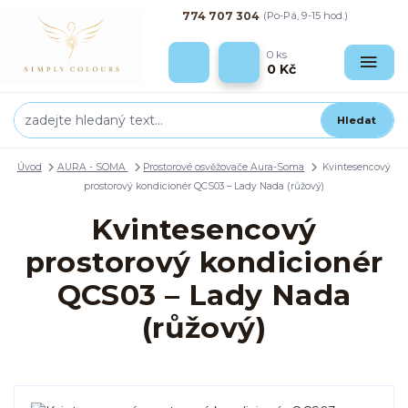
774 707 304
(Po-Pá, 9-15 hod.)
0
ks
0 Kč
Hledat
Úvod
AURA - SOMA
Prostorové osvěžovače Aura-Soma
Kvintesencový
prostorový kondicionér QCS03 – Lady Nada (růžový)
Kvintesencový
prostorový kondicionér
QCS03 – Lady Nada
(růžový)