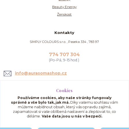
Beauty Energy
Ženskost
Kontakty
SIMPLY COLOURS s.r.o. , Paseka 334 , 783 97
774 707 304
(Po-Pá, 9-15 hod.)
info@aurasomashop.cz
Cookies
Používáme cookies, aby naše stránky fungovaly
správně a vše bylo tak, jak má.
Díky vašemu souhlasu vám
můžeme nabídnout obsah, který vás opravdu zajímá,
zapamatovat si vaše oblíbená nastavení a zlepšovat to, co
děláme.
Vaše data jsou u nás v bezpečí.
Upravit sběr cookies.