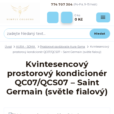
774 707 304
(Po-Pá, 9-15 hod.)
0
ks
0 Kč
Hledat
Úvod
AURA - SOMA
Prostorové osvěžovače Aura-Soma
Kvintesencový
prostorový kondicionér QC07/QCS07 – Saint Germain (světle fialový)
Kvintesencový
prostorový kondicionér
QC07/QCS07 – Saint
Germain (světle fialový)