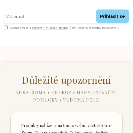
Přihlásit se
Souhlasím se
zpracováním osobních údajů
za účelem rozesílky newsletteru.
Důležité upozornění
AURA-SOMA • ENERGY • HARMONIZAČNÍ
POMŮCKY • VĚDOMÁ PÉČE
Produkty nabízené na tomto webu, včetně Aura-
Soma, Energy produktů, Kolzovových destiček,