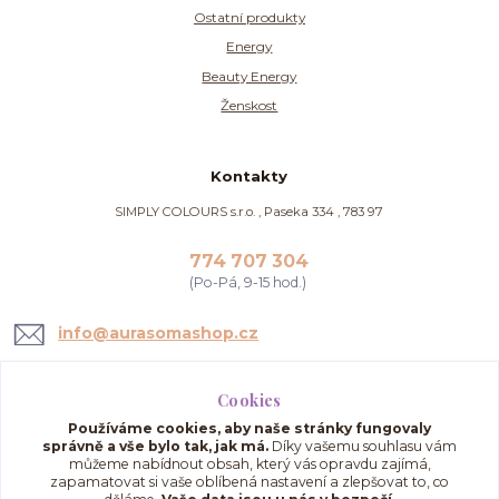
Ostatní produkty
Energy
Beauty Energy
Ženskost
Kontakty
SIMPLY COLOURS s.r.o. , Paseka 334 , 783 97
774 707 304
(Po-Pá, 9-15 hod.)
info@aurasomashop.cz
Cookies
Používáme cookies, aby naše stránky fungovaly
správně a vše bylo tak, jak má.
Díky vašemu souhlasu vám
můžeme nabídnout obsah, který vás opravdu zajímá,
zapamatovat si vaše oblíbená nastavení a zlepšovat to, co