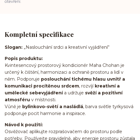
otevření.
Kompletní specifikace
Slogan:
„Naslouchání srdci a kreativní vyjádření“
Popis produktu:
Kvintesencový prostorový kondicionér Maha Chohan je
určený k čištění, harmonizaci a ochraně prostoru a lidí v
něm. Podporuje
poslouchání tichému hlasu uvnitř a
komunikaci procítěnou srdcem
, rozvíjí
kreativní a
umělecké sebevyjádření
a udržuje
svěží a pozitivní
atmosféru
v místnosti.
Vůně je
bylinkovo-světí a nasládlá
, barva světle tyrkysová
podporuje pocit harmonie a inspirace.
Návod k použití:
Osvěžovač aplikujte rozprašovačem do prostoru podle
potřeby. Používejte pravidelně, aby energie prostoru zůstala