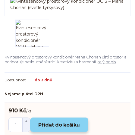
Kvintesencový prostorový kondicionér Maha Chohan čistí prostor a
podporuje naslouchání srdci, kreativitu a harmonii.
celý popis
Dostupnost
do 3 dnů
Nejsme plátci DPH
910 Kč
/
ks
Přidat do košíku