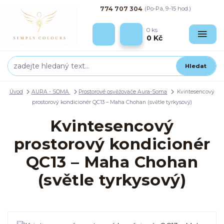
774 707 304
(Po-Pá, 9-15 hod.)
0
ks
0 Kč
Hledat
Úvod
AURA - SOMA
Prostorové osvěžovače Aura-Soma
Kvintesencový
prostorový kondicionér QC13 – Maha Chohan (světle tyrkysový)
Kvintesencový
prostorový kondicionér
QC13 – Maha Chohan
(světle tyrkysový)