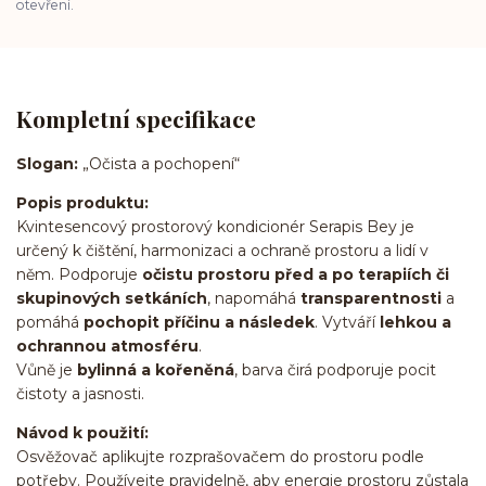
otevření.
Kompletní specifikace
Slogan:
„Očista a pochopení“
Popis produktu:
Kvintesencový prostorový kondicionér Serapis Bey je
určený k čištění, harmonizaci a ochraně prostoru a lidí v
něm. Podporuje
očistu prostoru před a po terapiích či
skupinových setkáních
, napomáhá
transparentnosti
a
pomáhá
pochopit příčinu a následek
. Vytváří
lehkou a
ochrannou atmosféru
.
Vůně je
bylinná a kořeněná
, barva čirá podporuje pocit
čistoty a jasnosti.
Návod k použití:
Osvěžovač aplikujte rozprašovačem do prostoru podle
potřeby. Používejte pravidelně, aby energie prostoru zůstala