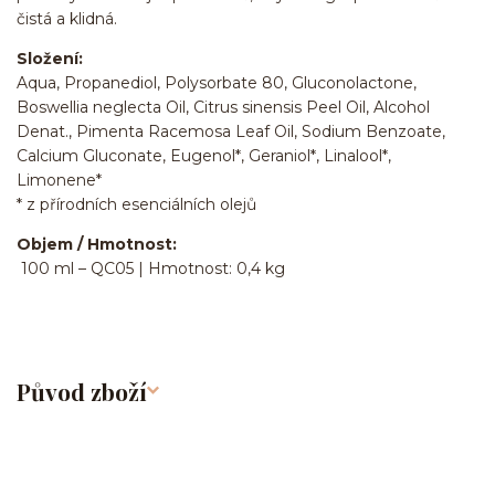
čistá a klidná.
Složení:
Aqua, Propanediol, Polysorbate 80, Gluconolactone,
Boswellia neglecta Oil, Citrus sinensis Peel Oil, Alcohol
Denat., Pimenta Racemosa Leaf Oil, Sodium Benzoate,
Calcium Gluconate, Eugenol*, Geraniol*, Linalool*,
Limonene*
* z přírodních esenciálních olejů
Objem / Hmotnost:
100 ml – QC05 | Hmotnost: 0,4 kg
Původ zboží