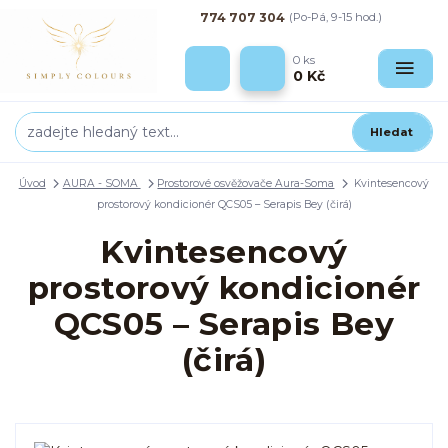
774 707 304
(Po-Pá, 9-15 hod.)
0
ks
0 Kč
Hledat
Úvod
AURA - SOMA
Prostorové osvěžovače Aura-Soma
Kvintesencový
prostorový kondicionér QCS05 – Serapis Bey (čirá)
Kvintesencový
prostorový kondicionér
QCS05 – Serapis Bey
(čirá)