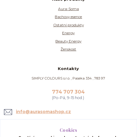
Aura-Soma
Bachovy esence
Ostatní produkty
Energy
Beauty Energy
Ženskost
Kontakty
SIMPLY COLOURS s.r.o. , Paseka 334 , 783 97
774 707 304
(Po-Pá, 9-15 hod.)
info@aurasomashop.cz
Cookies