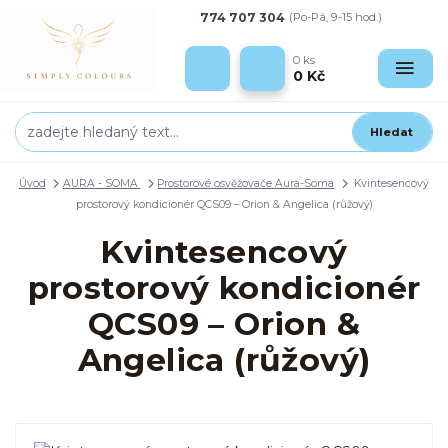
774 707 304
(Po-Pá, 9-15 hod.)
0
ks
0 Kč
Hledat
Úvod
AURA - SOMA
Prostorové osvěžovače Aura-Soma
Kvintesencový
prostorový kondicionér QCS09 – Orion & Angelica (růžový)
Kvintesencový
prostorový kondicionér
QCS09 – Orion &
Angelica (růžový)