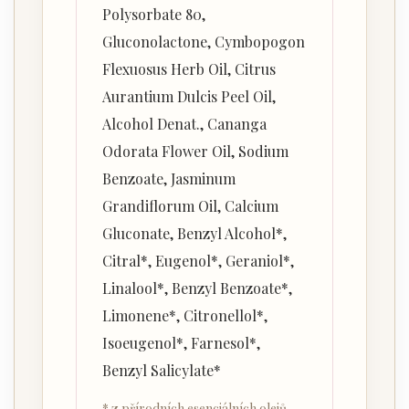
Polysorbate 80,
Gluconolactone, Cymbopogon
Flexuosus Herb Oil, Citrus
Aurantium Dulcis Peel Oil,
Alcohol Denat., Cananga
Odorata Flower Oil, Sodium
Benzoate, Jasminum
Grandiflorum Oil, Calcium
Gluconate, Benzyl Alcohol*,
Citral*, Eugenol*, Geraniol*,
Linalool*, Benzyl Benzoate*,
Limonene*, Citronellol*,
Isoeugenol*, Farnesol*,
Benzyl Salicylate*
* z přírodních esenciálních olejů