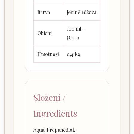
Barva
Jemně růžová
100 ml –
Objem
QC09
Hmotnost
0,4 kg
Složení /
Ingredients
Aqua, Propanediol,