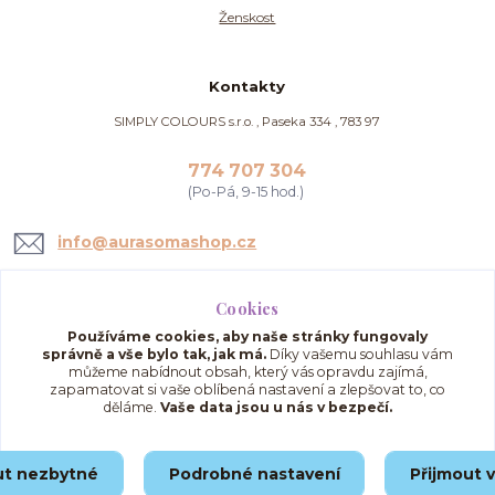
Ženskost
Kontakty
SIMPLY COLOURS s.r.o. , Paseka 334 , 783 97
774 707 304
(Po-Pá, 9-15 hod.)
info@aurasomashop.cz
Cookies
Používáme cookies, aby naše stránky fungovaly
správně a vše bylo tak, jak má.
Díky vašemu souhlasu vám
můžeme nabídnout obsah, který vás opravdu zajímá,
zapamatovat si vaše oblíbená nastavení a zlepšovat to, co
děláme.
Vaše data jsou u nás v bezpečí.
Upravit sběr cookies.
ut nezbytné
Podrobné nastavení
Přijmout 
© 2025 AuraSomaShop.cz – provozovatel Simply Colours s.r.o., IČO: 02562286, se