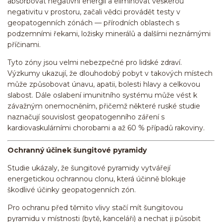
absorbovat negativní energii a eliminovat veškerou
negativitu v prostoru, začali vědci provádět testy v
geopatogenních zónách — přírodních oblastech s
podzemními řekami, ložisky minerálů a dalšími neznámými
příčinami.
Tyto zóny jsou velmi nebezpečné pro lidské zdraví.
Výzkumy ukazují, že dlouhodobý pobyt v takových místech
může způsobovat únavu, apatii, bolesti hlavy a celkovou
slabost. Dále oslabení imunitního systému může vést k
závažným onemocněním, přičemž některé ruské studie
naznačují souvislost geopatogenního záření s
kardiovaskulárními chorobami a až 60 % případů rakoviny.
Ochranný účinek šungitové pyramidy
Studie ukázaly, že šungitové pyramidy vytvářejí
energetickou ochrannou clonu, která účinně blokuje
škodlivé účinky geopatogenních zón.
Pro ochranu před těmito vlivy stačí mít šungitovou
pyramidu v místnosti (bytě, kanceláři) a nechat ji působit