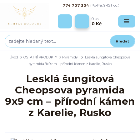
774 707 304
(Po-Pá, 9-15 hod.)
0
ks
0 Kč
Hledat
Úvod
OSTATNÍ PRODUKTY
Pyramidy
Lesklá šungitová Cheopsova
pyramida 9x9 cm – přírodní kámen z Karelie, Rusko
Lesklá šungitová
Cheopsova pyramida
9x9 cm – přírodní kámen
z Karelie, Rusko