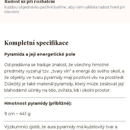
Radost už při rozbalení
Každou objednávku pečlivě balíme, aby vám udělala radost hned při
otevření.
Kompletní specifikace
Pyramida a její energetické pole
Od pradávna se traduje znalost, že všechny hmotné
předměty vyzařují tzv. „tvary vln“ a energii do svého okolí, a
že objekty ve tvaru pyramidy mají pozitivní vliv na prostředí.
Důležitý je také materiál pyramidy, který může zesilovat její
blahodárné účinky na tělo, zvířata, lidi i okolní prostor.
Hmotnost pyramidy (přibližně):
9 cm ~ 441 g
Výzkumníci zjistili, že aura pyramidy má kuželovitý tvar a