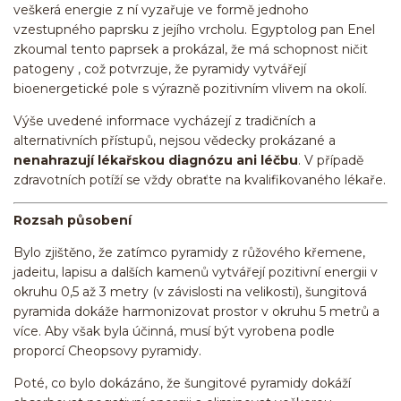
veškerá energie z ní vyzařuje ve formě jednoho
vzestupného paprsku z jejího vrcholu. Egyptolog pan Enel
zkoumal tento paprsek a prokázal, že má schopnost ničit
patogeny , což potvrzuje, že pyramidy vytvářejí
bioenergetické pole s výrazně pozitivním vlivem na okolí.
Výše uvedené informace vycházejí z tradičních a
alternativních přístupů, nejsou vědecky prokázané a
nenahrazují lékařskou diagnózu ani léčbu
. V případě
zdravotních potíží se vždy obraťte na kvalifikovaného lékaře.
Rozsah působení
Bylo zjištěno, že zatímco pyramidy z růžového křemene,
jadeitu, lapisu a dalších kamenů vytvářejí pozitivní energii v
okruhu 0,5 až 3 metry (v závislosti na velikosti), šungitová
pyramida dokáže harmonizovat prostor v okruhu 5 metrů a
více. Aby však byla účinná, musí být vyrobena podle
proporcí Cheopsovy pyramidy.
Poté, co bylo dokázáno, že šungitové pyramidy dokáží