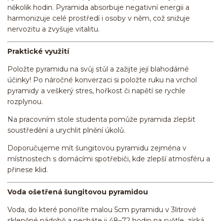
několik hodin. Pyramida absorbuje negativní energii a
harmonizuje celé prostředí i osoby v něm, což snižuje
nervozitu a zvyšuje vitalitu.
Praktické využití
Položte pyramidu na svůj stůl a zažijte její blahodárné
účinky! Po náročné konverzaci si položte ruku na vrchol
pyramidy a veškerý stres, hořkost či napětí se rychle
rozplynou.
Na pracovním stole studenta pomůže pyramida zlepšit
soustředění a urychlit plnění úkolů.
Doporučujeme mít šungitovou pyramidu zejména v
místnostech s domácími spotřebiči, kde zlepší atmosféru a
přinese klid.
Voda ošetřená šungitovou pyramidou
Voda, do které ponoříte malou 5cm pyramidu v 3litrové
skleněné nádobě a necháte ji 48–72 hodin na světle, získá