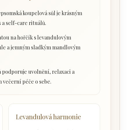
psomská koupelová sůl je krásným
 self-care rituálů.
atou na hořčík s levandulovým
dule a jemným sladkým mandlovým
 podporuje uvolnění, relaxaci a
 večerní péče o sebe.
Levandulová harmonie