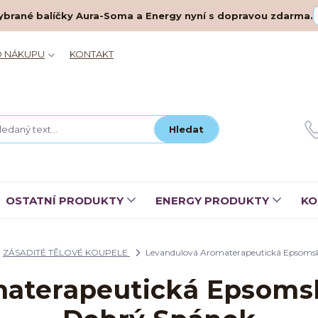
– vybrané balíčky Aura-Soma a Energy nyní s dopravou zdarma.
O NÁKUPU
KONTAKT
Hledat
OSTATNÍ PRODUKTY
ENERGY PRODUKTY
KO
ZÁSADITÉ TĚLOVÉ KOUPELE
Levandulová Aromaterapeutická Epsomsk
aterapeutická Epsomsk