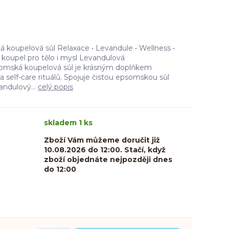
oupelová sůl Relaxace • Levandule • Wellness •
cí koupel pro tělo i mysl Levandulová
omská koupelová sůl je krásným doplňkem
 self-care rituálů. Spojuje čistou epsomskou sůl
andulový...
celý popis
skladem 1 ks
Zboží Vám můžeme doručit již
10.08.2026 do 12:00. Stačí, když
zboží objednáte nejpozději dnes
do 12:00