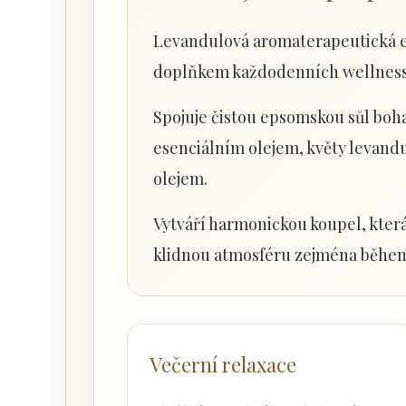
Levandulová aromaterapeutická e
doplňkem každodenních wellness a
Spojuje čistou epsomskou sůl boh
esenciálním olejem, květy levan
olejem.
Vytváří harmonickou koupel, která
klidnou atmosféru zejména během
Večerní relaxace