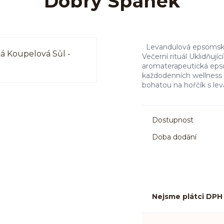
Dobrý Spánek
Levandulová epsomská k
Večerní rituál Uklidňují
aromaterapeutická eps
každodenních wellness a
bohatou na hořčík s lev
Dostupnost
Doba dodání
Nejsme plátci DPH