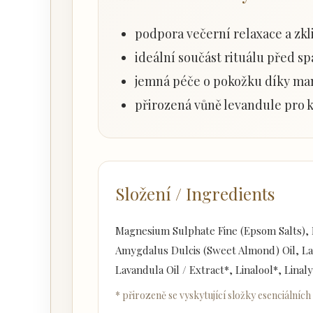
podpora večerní relaxace a zkl
ideální součást rituálu před s
jemná péče o pokožku díky ma
přirozená vůně levandule pro 
Složení / Ingredients
Magnesium Sulphate Fine (Epsom Salts), L
Amygdalus Dulcis (Sweet Almond) Oil, La
Lavandula Oil / Extract*, Linalool*, Lina
* přirozeně se vyskytující složky esenciálních 