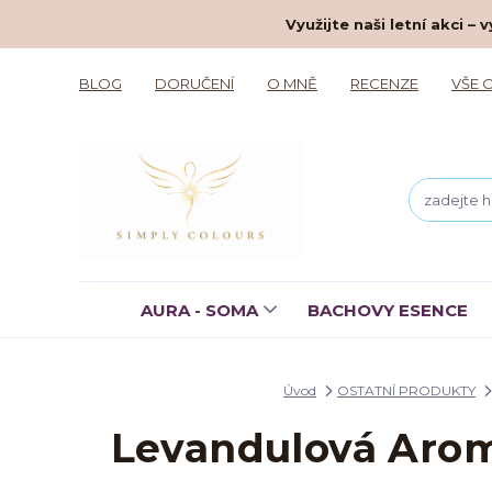
Využijte naši letní akci 
BLOG
DORUČENÍ
O MNĚ
RECENZE
VŠE 
AURA - SOMA
BACHOVY ESENCE
Úvod
OSTATNÍ PRODUKTY
Levandulová Arom