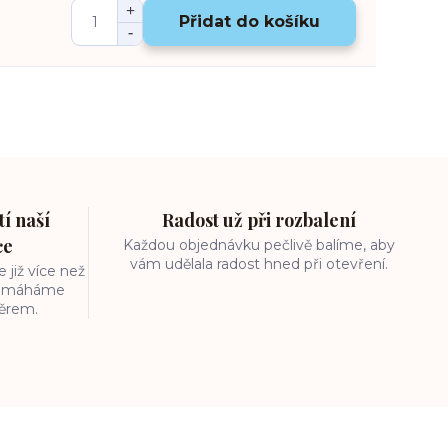
Přidat do košíku
í naší
Radost už při rozbalení
ce
Každou objednávku pečlivě balíme, aby
vám udělala radost hned při otevření.
 již více než
 pomáháme
běrem.