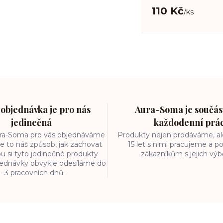
110 Kč
/
ks
objednávka je pro nás
Aura-Soma je součást
jedinečná
každodenní prá
ura-Soma pro vás objednáváme
Produkty nejen prodáváme, ale
e to náš způsob, jak zachovat
15 let s nimi pracujeme a
ou si tyto jedinečné produkty
zákazníkům s jejich vý
bjednávky obvykle odesíláme do
1–3 pracovních dnů.