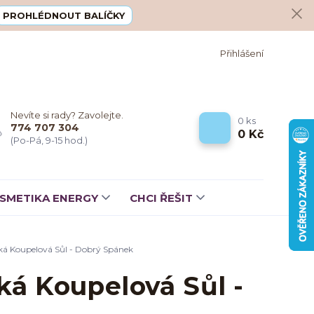
PROHLÉDNOUT BALÍČKY
Přihlášení
Nevíte si rady? Zavolejte.
0
ks
774 707 304
0 Kč
(Po-Pá, 9-15 hod.)
SMETIKA ENERGY
CHCI ŘEŠIT
á Koupelová Sůl - Dobrý Spánek
á Koupelová Sůl -