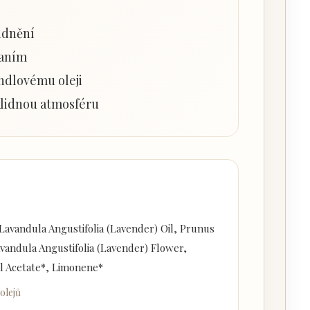
idnění
paním
ndlovému oleji
klidnou atmosféru
avandula Angustifolia (Lavender) Oil, Prunus
vandula Angustifolia (Lavender) Flower,
lyl Acetate*, Limonene*
olejů