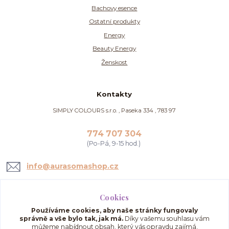
Bachovy esence
Ostatní produkty
Energy
Beauty Energy
Ženskost
Kontakty
SIMPLY COLOURS s.r.o. , Paseka 334 , 783 97
774 707 304
(Po-Pá, 9-15 hod.)
info@aurasomashop.cz
Cookies
Používáme cookies, aby naše stránky fungovaly
správně a vše bylo tak, jak má.
Díky vašemu souhlasu vám
můžeme nabídnout obsah, který vás opravdu zajímá,