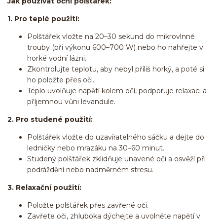
Jak používat oční polštářek:
1. Pro teplé použití:
Polštářek vložte na 20–30 sekund do mikrovlnné
trouby (při výkonu 600–700 W) nebo ho nahřejte v
horké vodní lázni.
Zkontrolujte teplotu, aby nebyl příliš horký, a poté si
ho položte přes oči.
Teplo uvolňuje napětí kolem očí, podporuje relaxaci a
příjemnou vůni levandule.
2. Pro studené použití:
Polštářek vložte do uzavíratelného sáčku a dejte do
ledničky nebo mrazáku na 30–60 minut.
Studený polštářek zklidňuje unavené oči a osvěží při
podráždění nebo nadměrném stresu.
3. Relaxační použití:
Položte polštářek přes zavřené oči.
Zavřete oči, zhluboka dýchejte a uvolněte napětí v