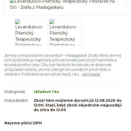
Jemný oční polštářek s levandulí – Madagaskar Žirafa Tento jemný
oční polštářek je naplněný přírodní směsí pšeničných semínek a
levandulového oleje. Díky své flexibilní konstrukci se dokonale
přizpůsobí obličeji, jemně zakryje oči a podpoří pocit klidu a
zklidnění. Polštářek lze používat teplý i stu...
celý popis
Dostupnost
skladem 1 ks
Doba dodání
Zboží Vám můžeme doručit již 12.08.2026 do
12:00. Stačí, když zboží objednáte nejpozději
do zítra do 12:00
Nejsme plátci DPH