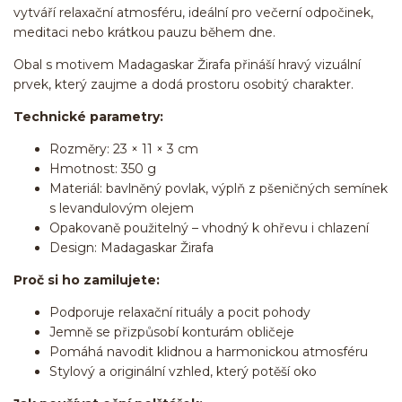
vytváří relaxační atmosféru, ideální pro večerní odpočinek,
meditaci nebo krátkou pauzu během dne.
Obal s motivem Madagaskar Žirafa přináší hravý vizuální
prvek, který zaujme a dodá prostoru osobitý charakter.
Technické parametry:
Rozměry: 23 × 11 × 3 cm
Hmotnost: 350 g
Materiál: bavlněný povlak, výplň z pšeničných semínek
s levandulovým olejem
Opakovaně použitelný – vhodný k ohřevu i chlazení
Design: Madagaskar Žirafa
Proč si ho zamilujete:
Podporuje relaxační rituály a pocit pohody
Jemně se přizpůsobí konturám obličeje
Pomáhá navodit klidnou a harmonickou atmosféru
Stylový a originální vzhled, který potěší oko