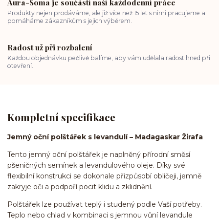
Aura-Soma je součástí naší každodenní práce
Produkty nejen prodáváme, ale již více než 15 let s nimi pracujeme a
pomáháme zákazníkům s jejich výběrem.
Radost už při rozbalení
Každou objednávku pečlivě balíme, aby vám udělala radost hned při
otevření.
Kompletní specifikace
Jemný oční polštářek s levandulí – Madagaskar Žirafa
Tento jemný oční polštářek je naplněný přírodní směsí
pšeničných semínek a levandulového oleje. Díky své
flexibilní konstrukci se dokonale přizpůsobí obličeji, jemně
zakryje oči a podpoří pocit klidu a zklidnění.
Polštářek lze používat teplý i studený podle Vaší potřeby.
Teplo nebo chlad v kombinaci s jemnou vůní levandule