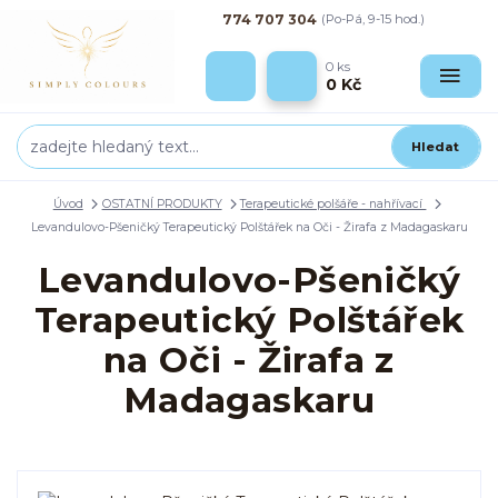
774 707 304
(Po-Pá, 9-15 hod.)
0
ks
0 Kč
Hledat
Úvod
OSTATNÍ PRODUKTY
Terapeutické polšáře - nahřívací
Levandulovo-Pšeničký Terapeutický Polštářek na Oči - Žirafa z Madagaskaru
Levandulovo-Pšeničký
Terapeutický Polštářek
na Oči - Žirafa z
Madagaskaru