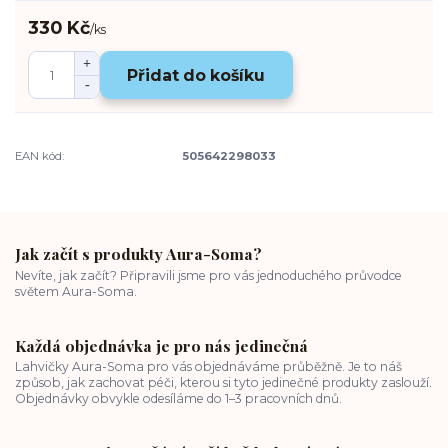
330 Kč
/
ks
Přidat do košíku
EAN kód:
505642298033
Jak začít s produkty Aura-Soma?
Nevíte, jak začít? Připravili jsme pro vás jednoduchého průvodce
světem Aura-Soma.
Každá objednávka je pro nás jedinečná
Lahvičky Aura-Soma pro vás objednáváme průběžně. Je to náš
způsob, jak zachovat péči, kterou si tyto jedinečné produkty zaslouží.
Objednávky obvykle odesíláme do 1–3 pracovních dnů.