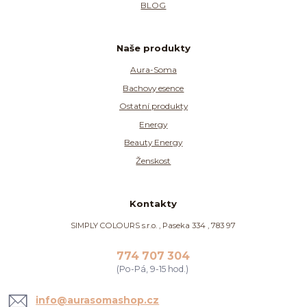
BLOG
Naše produkty
Aura-Soma
Bachovy esence
Ostatní produkty
Energy
Beauty Energy
Ženskost
Kontakty
SIMPLY COLOURS s.r.o. , Paseka 334 , 783 97
774 707 304
(Po-Pá, 9-15 hod.)
info@aurasomashop.cz