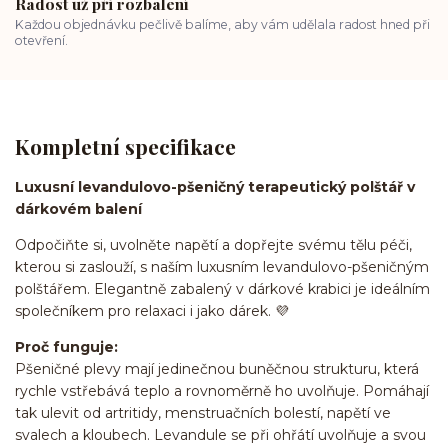
Radost už při rozbalení
Každou objednávku pečlivě balíme, aby vám udělala radost hned při
otevření.
Kompletní specifikace
Luxusní levandulovo-pšeničný terapeutický polštář v
dárkovém balení
Odpočiňte si, uvolněte napětí a dopřejte svému tělu péči,
kterou si zaslouží, s naším luxusním levandulovo-pšeničným
polštářem. Elegantně zabalený v dárkové krabici je ideálním
společníkem pro relaxaci i jako dárek. 💜
Proč funguje:
Pšeničné plevy mají jedinečnou buněčnou strukturu, která
rychle vstřebává teplo a rovnoměrně ho uvolňuje. Pomáhají
tak ulevit od artritidy, menstruačních bolestí, napětí ve
svalech a kloubech. Levandule se při ohřátí uvolňuje a svou