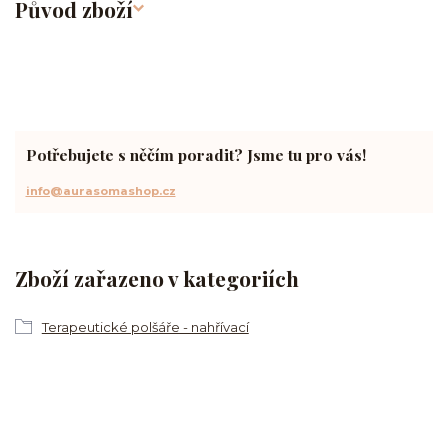
Původ zboží
Potřebujete s něčím poradit? Jsme tu pro vás!
info@aurasomashop.cz
Zboží zařazeno v kategoriích
Terapeutické polšáře - nahřívací