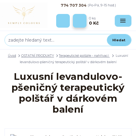
774 707 304
(Po-Pá, 9-15 hod.)
0
ks
0 Kč
Hledat
Úvod
OSTATNÍ PRODUKTY
Terapeutické polšáře - nahřívací
Luxusní
levandulovo-pšeničný terapeutický polštář v dárkovém balení
Luxusní levandulovo-
pšeničný terapeutický
polštář v dárkovém
balení