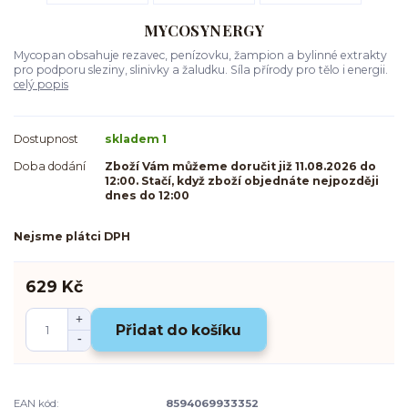
MYCOSYNERGY
Mycopan obsahuje rezavec, penízovku, žampion a bylinné extrakty
pro podporu sleziny, slinivky a žaludku. Síla přírody pro tělo i energii.
celý popis
Dostupnost
skladem 1
Doba dodání
Zboží Vám můžeme doručit již 11.08.2026 do
12:00. Stačí, když zboží objednáte nejpozději
dnes do 12:00
Nejsme plátci DPH
629 Kč
Přidat do košíku
EAN kód:
8594069933352