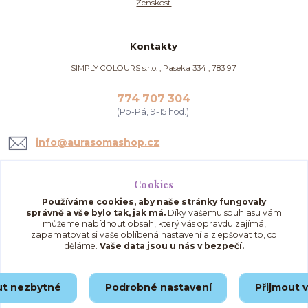
Ženskost
Kontakty
SIMPLY COLOURS s.r.o. , Paseka 334 , 783 97
774 707 304
(Po-Pá, 9-15 hod.)
info@aurasomashop.cz
Cookies
Používáme cookies, aby naše stránky fungovaly
správně a vše bylo tak, jak má.
Díky vašemu souhlasu vám
můžeme nabídnout obsah, který vás opravdu zajímá,
zapamatovat si vaše oblíbená nastavení a zlepšovat to, co
děláme.
Vaše data jsou u nás v bezpečí.
Upravit sběr cookies.
ut nezbytné
Podrobné nastavení
Přijmout 
© 2025 AuraSomaShop.cz – provozovatel Simply Colours s.r.o., IČO: 02562286, se
sídlem Paseka 334, 783 97, Česká republika.