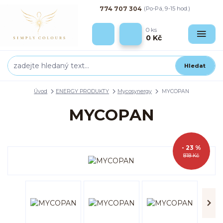
774 707 304
(Po-Pá, 9-15 hod.)
0
ks
0 Kč
Hledat
Úvod
ENERGY PRODUKTY
Mycosynergy
MYCOPAN
MYCOPAN
- 23 %
818 Kč