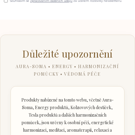
Souhlasím se
zpracováním osobních údajů
za účelem rozesílky newsletteru.
Důležité upozornění
AURA-SOMA • ENERGY • HARMONIZAČNÍ
POMŮCKY • VĚDOMÁ PÉČE
Produkty nabízené na tomto webu, včetně Aura-
Soma, Energy produktů, Kolzovových destiček,
Tesla produktů a dalších harmonizačních
pomůcek, jsou určeny k osobní péči, energetické
harmonizaci, meditaci, aromaterapii, relaxaci a