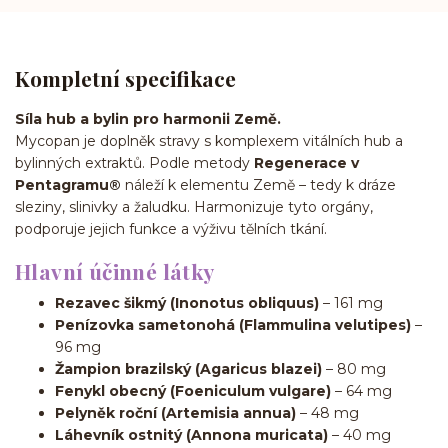
Kompletní specifikace
Síla hub a bylin pro harmonii Země.
Mycopan je doplněk stravy s komplexem vitálních hub a
bylinných extraktů. Podle metody
Regenerace v
Pentagramu®
náleží k elementu Země – tedy k dráze
sleziny, slinivky a žaludku. Harmonizuje tyto orgány,
podporuje jejich funkce a výživu tělních tkání.
Hlavní účinné látky
Rezavec šikmý (Inonotus obliquus)
– 161 mg
Penízovka sametonohá (Flammulina velutipes)
–
96 mg
Žampion brazilský (Agaricus blazei)
– 80 mg
Fenykl obecný (Foeniculum vulgare)
– 64 mg
Pelyněk roční (Artemisia annua)
– 48 mg
Láhevník ostnitý (Annona muricata)
– 40 mg