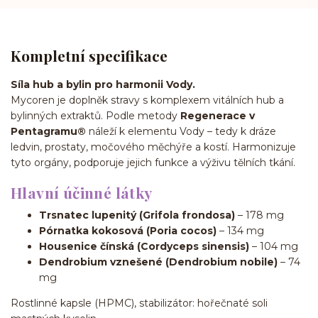
Kompletní specifikace
Síla hub a bylin pro harmonii Vody.
Mycoren je doplněk stravy s komplexem vitálních hub a
bylinných extraktů. Podle metody
Regenerace v
Pentagramu®
náleží k elementu Vody – tedy k dráze
ledvin, prostaty, močového měchýře a kostí. Harmonizuje
tyto orgány, podporuje jejich funkce a výživu tělních tkání.
Hlavní účinné látky
Trsnatec lupenitý (Grifola frondosa)
– 178 mg
Pórnatka kokosová (Poria cocos)
– 134 mg
Housenice čínská (Cordyceps sinensis)
– 104 mg
Dendrobium vznešené (Dendrobium nobile)
– 74
mg
Rostlinné kapsle (HPMC), stabilizátor: hořečnaté soli