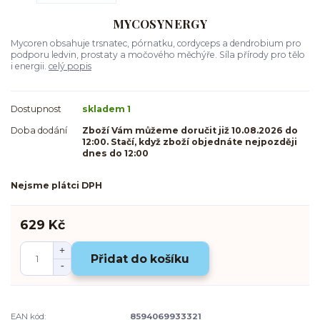
MYCOSYNERGY
Mycoren obsahuje trsnatec, pórnatku, cordyceps a dendrobium pro
podporu ledvin, prostaty a močového měchýře. Síla přírody pro tělo
i energii.
celý popis
Dostupnost
skladem 1
Doba dodání
Zboží Vám můžeme doručit již 10.08.2026 do
12:00. Stačí, když zboží objednáte nejpozději
dnes do 12:00
Nejsme plátci DPH
629 Kč
Přidat do košíku
EAN kód:
8594069933321