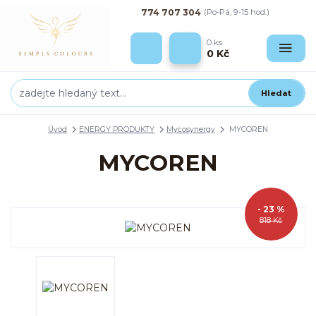
774 707 304
(Po-Pá, 9-15 hod.)
0
ks
0 Kč
Hledat
Úvod
ENERGY PRODUKTY
Mycosynergy
MYCOREN
MYCOREN
- 23 %
818 Kč