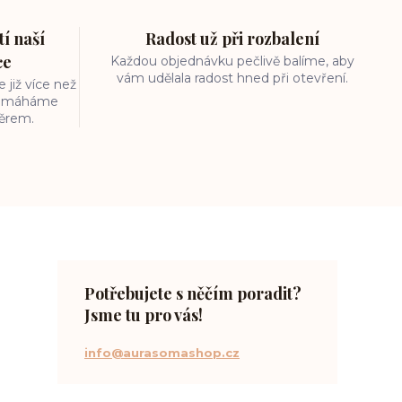
í naší
Radost už při rozbalení
ce
Každou objednávku pečlivě balíme, aby
vám udělala radost hned při otevření.
 již více než
 pomáháme
běrem.
Potřebujete s něčím poradit?
Jsme tu pro vás!
info@aurasomashop.cz