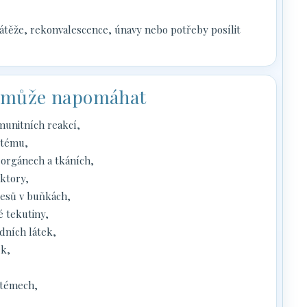
ěže, rekonvalescence, únavy nebo potřeby posílit
e může napomáhat
munitních reakcí,
stému,
 orgánech a tkáních,
ktory,
esů v buňkách,
é tekutiny,
dních látek,
ek,
stémech,