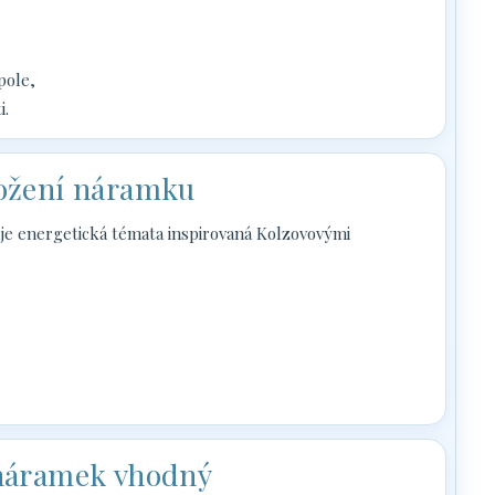
pole,
i.
ložení náramku
 energetická témata inspirovaná Kolzovovými
 náramek vhodný