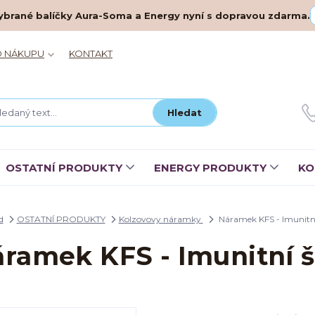
– vybrané balíčky Aura-Soma a Energy nyní s dopravou zdarma.
O NÁKUPU
KONTAKT
Hledat
OSTATNÍ PRODUKTY
ENERGY PRODUKTY
KO
d
OSTATNÍ PRODUKTY
Kolzovovy náramky
Náramek KFS - Imunitní
ramek KFS - Imunitní š