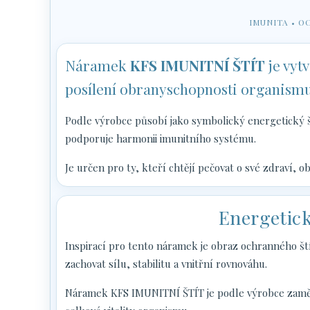
IMUNITA • O
Náramek
KFS IMUNITNÍ ŠTÍT
je vyt
posílení obranyschopnosti organismu, v
Podle výrobce působí jako symbolický energetický š
podporuje harmonii imunitního systému.
Je určen pro ty, kteří chtějí pečovat o své zdraví, o
Energetick
Inspirací pro tento náramek je obraz ochranného št
zachovat sílu, stabilitu a vnitřní rovnováhu.
Náramek KFS IMUNITNÍ ŠTÍT je podle výrobce zaměř