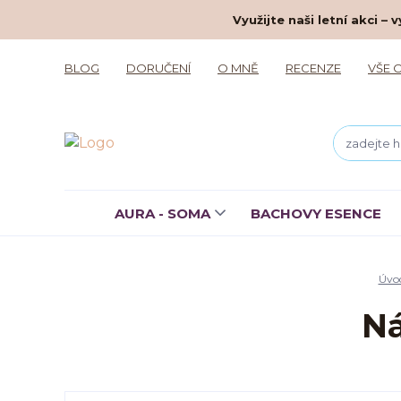
Využijte naši letní akci 
BLOG
DORUČENÍ
O MNĚ
RECENZE
VŠE 
AURA - SOMA
BACHOVY ESENCE
Úvo
Ná