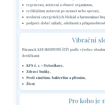
regeneraci, zotavení a obnově organismu,
rychlejšímu zotavení po nemoci nebo operaci,
uvolnění energetických blokád a harmonizaci bio
podpoře dobré nálady, odolnosti a přizpůsobivost
Vibrační s
Náramek KFS IMUNITNÍ ŠTÍT podle výrobce obsahuje
destičkami:
KFS č. 2 – Detoxikace
,
Zdravé buňky
,
Proti zánětům, bakteriím a plísním
,
Život
.
Pro koho je