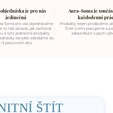
objednávka je pro nás
Aura-Soma je součást
jedinečná
každodenní prá
ura-Soma pro vás objednáváme
Produkty nejen prodáváme, ale
e to náš způsob, jak zachovat
15 let s nimi pracujeme a
ou si tyto jedinečné produkty
zákazníkům s jejich vý
bjednávky obvykle odesíláme do
1–3 pracovních dnů.
NITNÍ ŠTÍT