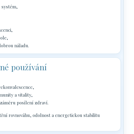
í systém,
cenci,
ole,
 dobrou náladu.
né používání
 rekonvalescence,
nity a vitality,
 záměru posílení zdraví.
ní rovnováhu, odolnost a energetickou stabilitu