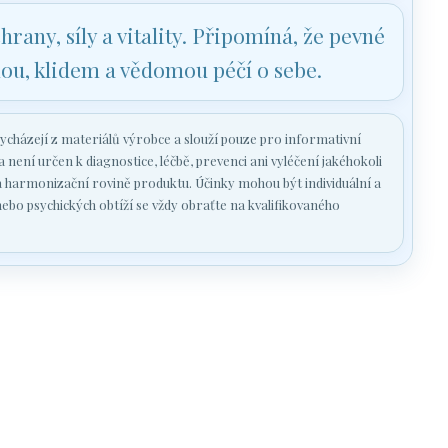
any, síly a vitality. Připomíná, že pevné
hou, klidem a vědomou péčí o sebe.
cházejí z materiálů výrobce a slouží pouze pro informativní
ení určen k diagnostice, léčbě, prevenci ani vyléčení jakéhokoli
 harmonizační rovině produktu. Účinky mohou být individuální a
nebo psychických obtíží se vždy obraťte na kvalifikovaného