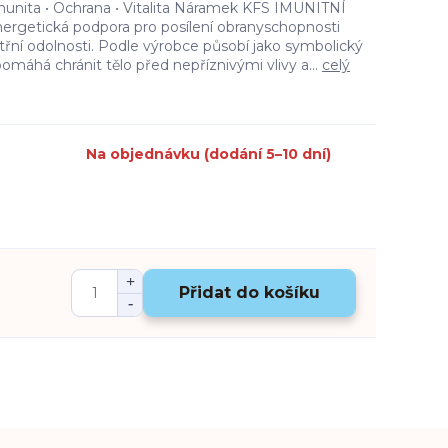
nita • Ochrana • Vitalita Náramek KFS IMUNITNÍ
nergetická podpora pro posílení obranyschopnosti
nitřní odolnosti. Podle výrobce působí jako symbolický
pomáhá chránit tělo před nepříznivými vlivy a...
celý
Na objednávku (dodání 5–10 dní)
Přidat do košíku