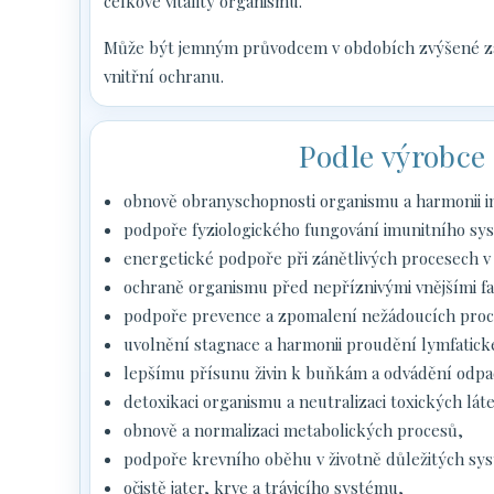
celkové vitality organismu.
Může být jemným průvodcem v obdobích zvýšené zát
vnitřní ochranu.
Podle výrobc
obnově obranyschopnosti organismu a harmonii i
podpoře fyziologického fungování imunitního sy
energetické podpoře při zánětlivých procesech v
ochraně organismu před nepříznivými vnějšími fa
podpoře prevence a zpomalení nežádoucích proc
uvolnění stagnace a harmonii proudění lymfatick
lepšímu přísunu živin k buňkám a odvádění odpa
detoxikaci organismu a neutralizaci toxických lát
obnově a normalizaci metabolických procesů,
podpoře krevního oběhu v životně důležitých sy
očistě jater, krve a trávicího systému,