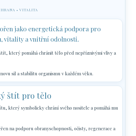
CHRANA • VITALITA
vořen jako energetická podpora pro
itality a vnitřní odolnosti.
tít, který pomáhá chránit tělo před nepříznivými vlivy a
bnovu sil a stabilitu organismu v každém věku.
ý štít pro tělo
ítu, který symbolicky chrání svého nositele a pomáhá mu
en na podporu obranyschopnosti, očisty, regenerace a