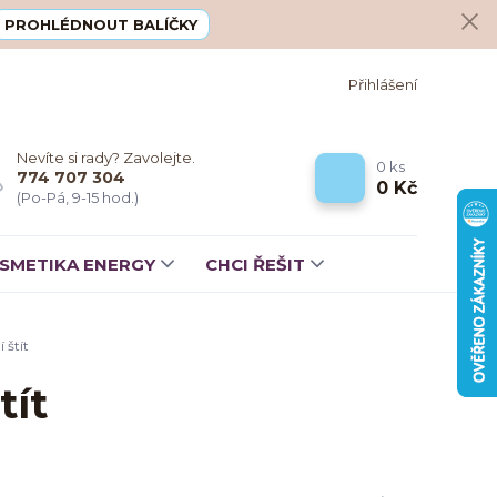
PROHLÉDNOUT BALÍČKY
Přihlášení
Nevíte si rady? Zavolejte.
0
ks
774 707 304
0 Kč
(Po-Pá, 9-15 hod.)
SMETIKA ENERGY
CHCI ŘEŠIT
 štít
tít