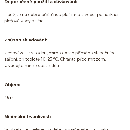
Doporučené použití a dávkování:
Použijte na dobře očištěnou pleť ráno a večer po aplikaci
pleťové vody a séra.
Způsob skladování:
Uchovávejte v suchu, mimo dosah přímého slunečního
záření, při teplotě 10–25 °C. Chraňte před mrazem.
Ukládejte mimo dosah dětí.
Objem:
45 ml
Minimální trvanlivost:
Spotřebujte nejlépe do data vyznačeného na obalu.