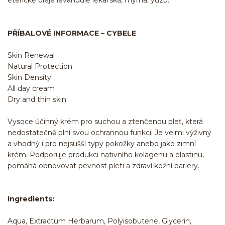
éterické oleje levandule lékařská, myrha, yuzu.
PŘÍBALOVÉ INFORMACE – CYBELE
Skin Renewal
Natural Protection
Skin Density
All day cream
Dry and thin skin
Vysoce účinný krém pro suchou a ztenčenou pleť, která
nedostatečně plní svou ochrannou funkci. Je velmi výživný
a vhodný i pro nejsušší typy pokožky anebo jako zimní
krém. Podporuje produkci nativního kolagenu a elastinu,
pomáhá obnovovat pevnost pleti a zdraví kožní bariéry.
Ingredients:
Aqua, Extractum Herbarum, Polyisobutene, Glycerin,