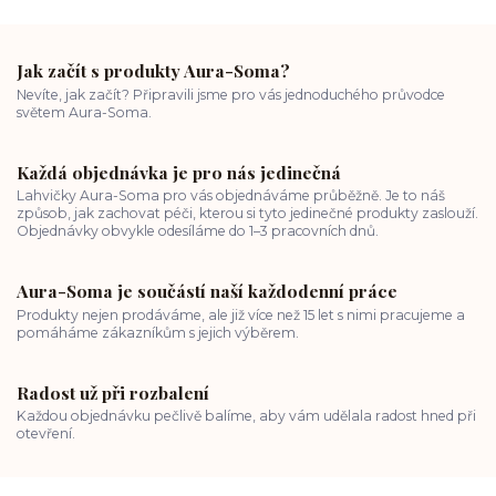
Jak začít s produkty Aura-Soma?
Nevíte, jak začít? Připravili jsme pro vás jednoduchého průvodce
světem Aura-Soma.
Každá objednávka je pro nás jedinečná
Lahvičky Aura-Soma pro vás objednáváme průběžně. Je to náš
způsob, jak zachovat péči, kterou si tyto jedinečné produkty zaslouží.
Objednávky obvykle odesíláme do 1–3 pracovních dnů.
Aura-Soma je součástí naší každodenní práce
Produkty nejen prodáváme, ale již více než 15 let s nimi pracujeme a
pomáháme zákazníkům s jejich výběrem.
Radost už při rozbalení
Každou objednávku pečlivě balíme, aby vám udělala radost hned při
otevření.