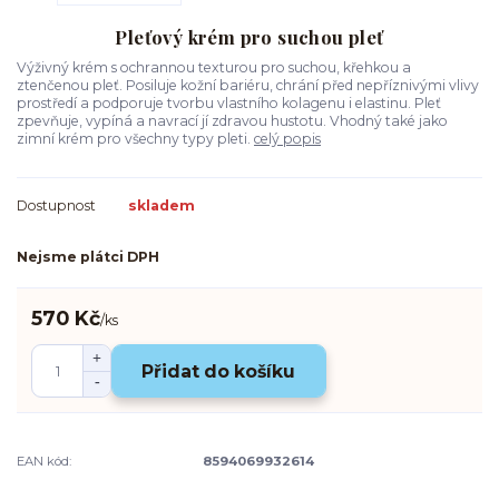
Pleťový krém pro suchou pleť
Výživný krém s ochrannou texturou pro suchou, křehkou a
ztenčenou pleť. Posiluje kožní bariéru, chrání před nepříznivými vlivy
prostředí a podporuje tvorbu vlastního kolagenu i elastinu. Pleť
zpevňuje, vypíná a navrací jí zdravou hustotu. Vhodný také jako
zimní krém pro všechny typy pleti.
celý popis
Dostupnost
skladem
Nejsme plátci DPH
570 Kč
/
ks
Přidat do košíku
EAN kód:
8594069932614