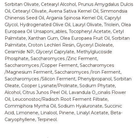
Sorbitan Olivate, Cetearyl Alcohol, Prunus Amygdalus Dulcis
Oil, Cetearyl Olivate, Avena Sativa Kernel Oil, Simmondsia
Chinensis Seed Oil, Argania Spinosa Kernel Oil, Caprylyl
Glycol, Hydrogenated Olive Oil, Lauryl Olivate, Triolein, Olea
Europaea Oil Unsaponi_ables, Tocopheryl Acetate, Cetyl
Palmitate, Xanthan Gum, Olea Europaea Fruit Oil, Sorbitan
Palmitate, Croton Lechleri Resin, Glyceryl Dioleate,
Ceramide NP, Glyceryl Caprylate, Methylglucoside
Phosphate, Saccharomyces /Zinc Ferment,
Saccharomyces /Copper Ferment, Saccharomyces
/Magnesium Ferment, Saccharomyces /Iron Ferment,
Saccharomyces /Silicon Ferment, Phenylpropanol, Sorbitan
Oleate, Cooper Lysinate/Prolinate, Sodium Phytate,
Alcohol, Citrus Junos Peel Oil, Lavandula O_cinalis Flower
Oil, Leuconostoc/Radisch Root Ferment Filtrate,
Commiphora Myrrha Oil, Sodium Hyaluronate, Succinic
Acid, Limonene, Linalool, Pinene, Linalyl Acetate, Beta-
Caryophyllene, Terpineol.