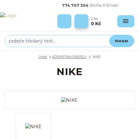
774 707 304
(Po-Pá, 9-15 hod.)
0
ks
0 Kč
Hledat
Úvod
KOSMETIKA ENERGY
NIKE
NIKE