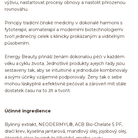
výživu, nastartovat procesy obnovy a nastolit přirozenou
rovnováhu.
Principy tradiční čínské medicíny v dokonalé harmonii s
fytoterapií, aromaterapií a moderními biotechnologiemi
tvoří jedinečný celek s klinicky prokázaným a viditelným
působením.
Energy Beauty přináší ženám dokonalou péči v každém
věku a cyklu života. Jednotlivé produkty a jejich řady jsou
sestaveny tak, aby se intuitivně a jednoduše kombinovaly
a svými účinky vzájemně podporovaly. Ženy tak o sebe
mohou láskyplně a efektivně pečovat a zároveň mít stále
dostatek času na to žít a tvořit.
Účinné ingredience
Bylinný extrakt, NEODERMYL®, ACB Bio-Chelate 5 PF,
dračí krev, kyselina jantarová, mandlový olej, jojobový olej,