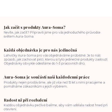
Jak začít s produkty Aura-Soma?
Nevíte, jak začít? Připravili jsme pro vás jednoduchého průvodce
světem Aura-Soma.
Každá objednávka je pro nás jedinečná
Lahvičky Aura-Soma pro vás objednáváme průběžně. Je to náš
způsob, jak zachovat péči, kterou si tyto jedinečné produkty zaslouží.
Objednávky obvykle odesíláme do 1–3 pracovních dnů.
Aura-Soma je součástí naší každodenní práce
Produkty nejen prodáváme, ale již více než 15 let s nimi pracujeme a
pomáháme zákazníkům s jejich výběrem.
Radost už při rozbalení
Každou objednávku pečlivě balíme, aby vám udělala radost hned při
otevření.