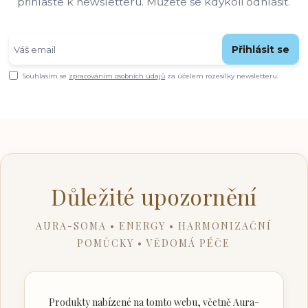
přihlašte k newsletteru. Můžete se kdykoli odhlásit.
Přihlásit se
Souhlasím se
zpracováním osobních údajů
za účelem rozesílky newsletteru.
Důležité upozornění
AURA-SOMA • ENERGY • HARMONIZAČNÍ
POMŮCKY • VĚDOMÁ PÉČE
Produkty nabízené na tomto webu, včetně Aura-