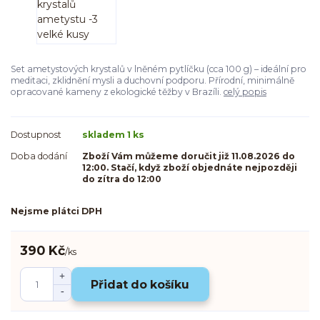
Set ametystových krystalů v lněném pytlíčku (cca 100 g) – ideální pro
meditaci, zklidnění mysli a duchovní podporu. Přírodní, minimálně
opracované kameny z ekologické těžby v Brazíli.
celý popis
Dostupnost
skladem 1 ks
Doba dodání
Zboží Vám můžeme doručit již 11.08.2026 do
12:00. Stačí, když zboží objednáte nejpozději
do zítra do 12:00
Nejsme plátci DPH
390 Kč
/
ks
Přidat do košíku