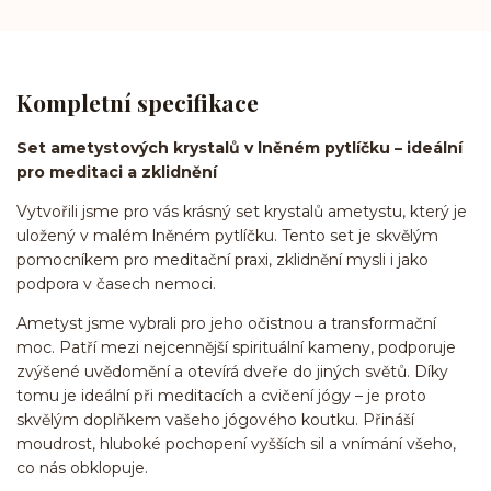
Kompletní specifikace
Set ametystových krystalů v lněném pytlíčku – ideální
pro meditaci a zklidnění
Vytvořili jsme pro vás krásný set krystalů ametystu, který je
uložený v malém lněném pytlíčku. Tento set je skvělým
pomocníkem pro meditační praxi, zklidnění mysli i jako
podpora v časech nemoci.
Ametyst jsme vybrali pro jeho očistnou a transformační
moc. Patří mezi nejcennější spirituální kameny, podporuje
zvýšené uvědomění a otevírá dveře do jiných světů. Díky
tomu je ideální při meditacích a cvičení jógy – je proto
skvělým doplňkem vašeho jógového koutku. Přináší
moudrost, hluboké pochopení vyšších sil a vnímání všeho,
co nás obklopuje.