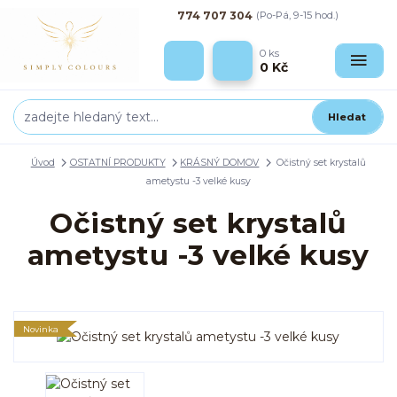
774 707 304
(Po-Pá, 9-15 hod.)
0
ks
0 Kč
Hledat
Úvod
OSTATNÍ PRODUKTY
KRÁSNÝ DOMOV
Očistný set krystalů
ametystu -3 velké kusy
Očistný set krystalů
ametystu -3 velké kusy
Novinka