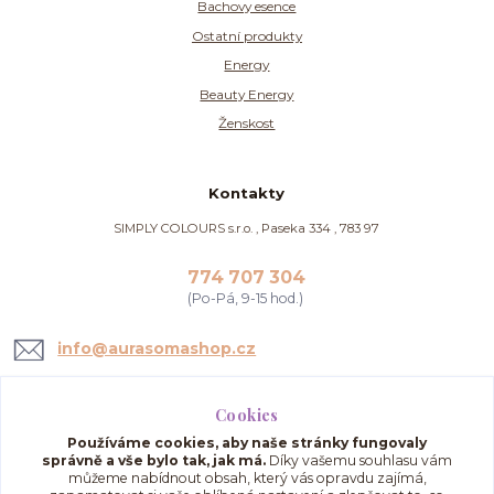
Bachovy esence
Ostatní produkty
Energy
Beauty Energy
Ženskost
Kontakty
SIMPLY COLOURS s.r.o. , Paseka 334 , 783 97
774 707 304
(Po-Pá, 9-15 hod.)
info@aurasomashop.cz
Cookies
Používáme cookies, aby naše stránky fungovaly
správně a vše bylo tak, jak má.
Díky vašemu souhlasu vám
můžeme nabídnout obsah, který vás opravdu zajímá,