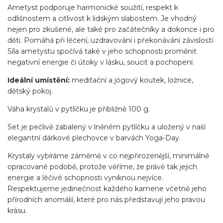
Ametyst podporuje harmonické soužití, respekt k
odlišnostem a citlivost k lidským slabostem. Je vhodný
nejen pro zkušené, ale také pro začátečníky a dokonce i pro
děti. Pomáhá při léčení, uzdravování i překonávání závislostí.
Síla ametystu spočívá také v jeho schopnosti proměnit
negativní energie či útoky v lásku, soucit a pochopení.
Ideální umístění:
meditační a jógový koutek, ložnice,
dětský pokoj.
Váha krystalů v pytlíčku je přibližně 100 g.
Set je pečlivě zabalený v lněném pytlíčku a uložený v naší
elegantní dárkové plechovce v barvách Yoga-Day.
Krystaly vybíráme záměrně v co nejpřirozenější, minimálně
opracované podobě, protože věříme, že právě tak jejich
energie a léčivé schopnosti vyniknou nejvíce.
Respektujeme jedinečnost každého kamene včetně jeho
přírodních anomálií, které pro nás představují jeho pravou
krásu.