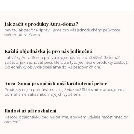
Jak začít s produkty Aura-Soma?
Nevíte, jak začít? Připravili jsme pro vás jednoduchého průvodce
světem Aura-Soma.
Každá objednávka je pro nás jedinečná
Lahvičky Aura-Soma pro vás objednáváme průběžně. Je to náš
způsob, jak zachovat péči, kterou si tyto jedinečné produkty zaslouží.
Objednávky obvykle odesíláme do 1–3 pracovních dnů.
Aura-Soma je součástí naší každodenní práce
Produkty nejen prodáváme, ale již více než 15 let s nimi pracujeme a
pomáháme zákazníkům s jejich výběrem.
Radost už při rozbalení
Každou objednávku pečlivě balíme, aby vám udělala radost hned při
otevření.