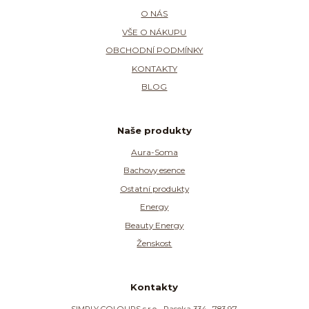
O NÁS
VŠE O NÁKUPU
OBCHODNÍ PODMÍNKY
KONTAKTY
BLOG
Naše produkty
Aura-Soma
Bachovy esence
Ostatní produkty
Energy
Beauty Energy
Ženskost
Kontakty
SIMPLY COLOURS s.r.o. , Paseka 334 , 783 97