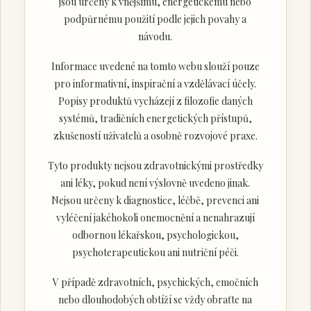
jsou určeny k vnějšímu, energetickému nebo
podpůrnému použití podle jejich povahy a
návodu.
Informace uvedené na tomto webu slouží pouze
pro informativní, inspirační a vzdělávací účely.
Popisy produktů vycházejí z filozofie daných
systémů, tradičních energetických přístupů,
zkušeností uživatelů a osobně rozvojové praxe.
Tyto produkty nejsou zdravotnickými prostředky
ani léky, pokud není výslovně uvedeno jinak.
Nejsou určeny k diagnostice, léčbě, prevenci ani
vyléčení jakéhokoli onemocnění a nenahrazují
odbornou lékařskou, psychologickou,
psychoterapeutickou ani nutriční péči.
V případě zdravotních, psychických, emočních
nebo dlouhodobých obtíží se vždy obraťte na