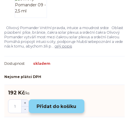
Olivový Pomander Vnitřní pravda, intuice a moudrost srdce Oblast
působení: plíce, bránice, čakra solar plexus a srdeční čakra Olivový
Pomander vytváří most mezi čakrou solar plexus a srdeční čakrou.
Pomáhá propojit intuici s city, podporuje hlubší sebepoznání a vede
nás k tomu, abychom žili p...
celý popis
Dostupnost
skladem
Nejsme plátci DPH
192 Kč
/
ks
Přidat do košíku