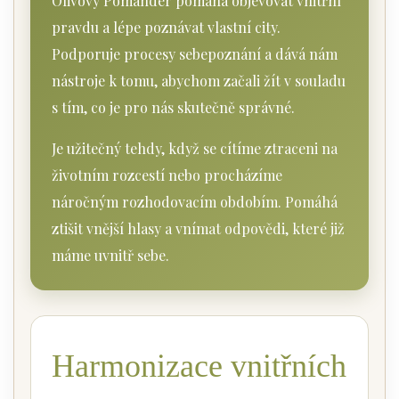
Olivový Pomander pomáhá objevovat vnitřní
pravdu a lépe poznávat vlastní city.
Podporuje procesy sebepoznání a dává nám
nástroje k tomu, abychom začali žít v souladu
s tím, co je pro nás skutečně správné.
Je užitečný tehdy, když se cítíme ztraceni na
životním rozcestí nebo procházíme
náročným rozhodovacím obdobím. Pomáhá
ztišit vnější hlasy a vnímat odpovědi, které již
máme uvnitř sebe.
Harmonizace vnitřních