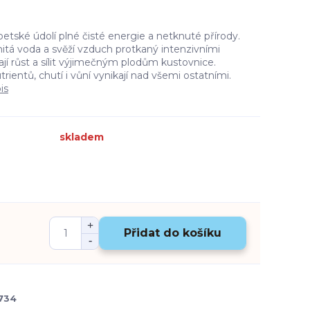
betské údolí plné čisté energie a netknuté přírody.
nitá voda a svěží vzduch protkaný intenzivními
jí růst a sílit výjimečným plodům kustovnice.
ientů, chutí i vůní vynikají nad všemi ostatními.
is
skladem
Přidat do košíku
734