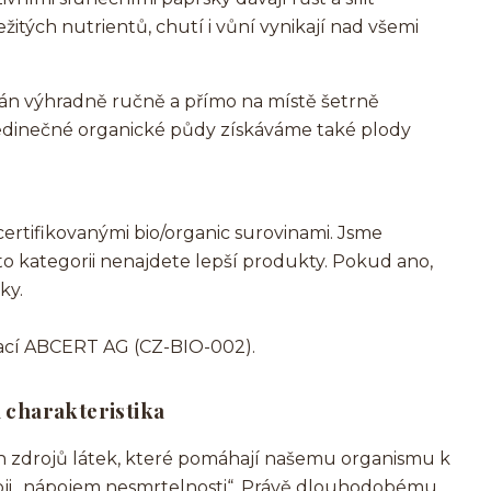
ých nutrientů, chutí i vůní vynikají nad všemi
írán výhradně ručně a přímo na místě šetrně
jedinečné organické půdy získáváme také plody
ertifikovanými bio/organic surovinami. Jsme
éto kategorii nenajdete lepší produkty. Pokud ano,
ky.
zací ABCERT AG (CZ-BIO-002).
 charakteristika
ch zdrojů látek, které pomáhají našemu organismu k
z goji „nápojem nesmrtelnosti“. Právě dlouhodobému