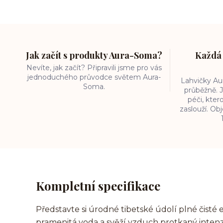
Jak začít s produkty Aura-Soma?
Každá 
Nevíte, jak začít? Připravili jsme pro vás
jednoduchého průvodce světem Aura-
Lahvičky A
Soma.
průběžně. J
péči, kter
zaslouží. O
Kompletní specifikace
Představte si úrodné tibetské údolí plné čisté e
pramenitá voda a svěží vzduch protkaný intenziv