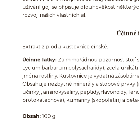
užívání goji se připisuje dlouhověkost některý
rozvoji našich vlastních sil.
Účinné 
Extrakt z plodu kustovnice čínské.
Účinné látky:
Za mimořádnou pozornost stojí s
Lycium barbarum polysacharidy), zcela unikátní
jména rostliny. Kustovnice je vydatná zásobárna v
Obsahuje nezbytné minerály a stopové prvky 
účinky), aminokyseliny, peptidy, flavonoidy, fen
protokatechová), kumariny (skopoletin) a beta
Obsah:
100 g