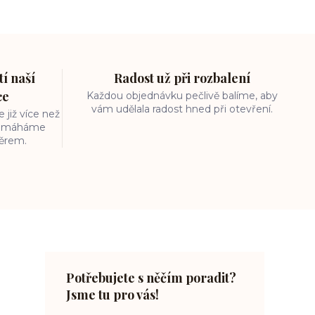
í naší
Radost už při rozbalení
ce
Každou objednávku pečlivě balíme, aby
vám udělala radost hned při otevření.
 již více než
 pomáháme
běrem.
Potřebujete s něčím poradit?
Jsme tu pro vás!