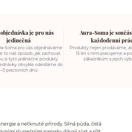
objednávka je pro nás
Aura-Soma je součást
jedinečná
každodenní prá
ura-Soma pro vás objednáváme
Produkty nejen prodáváme, ale
e to náš způsob, jak zachovat
15 let s nimi pracujeme a
ou si tyto jedinečné produkty
zákazníkům s jejich vý
bjednávky obvykle odesíláme do
1–3 pracovních dnů.
nergie a netknuté přírody. Silná půda, čistá
ními slunečními paprsky dávají růst a sílit