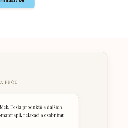
řihlásit se
Á PÉČE
ček, Tesla produktů a dalších
materapii, relaxaci a osobnímu