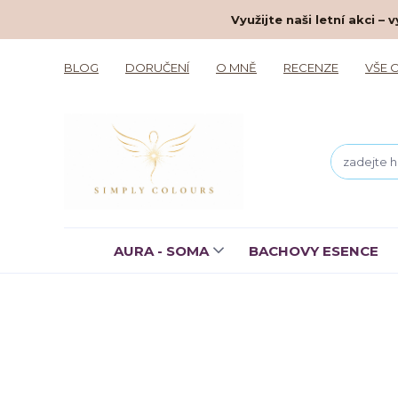
Využijte naši letní akci 
BLOG
DORUČENÍ
O MNĚ
RECENZE
VŠE 
AURA - SOMA
BACHOVY ESENCE