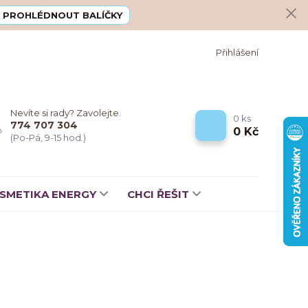
PROHLÉDNOUT BALÍČKY
Přihlášení
Nevíte si rady? Zavolejte.
0
ks
774 707 304
0 Kč
(Po-Pá, 9-15 hod.)
SMETIKA ENERGY
CHCI ŘEŠIT