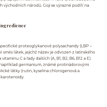
ch východních národů. Goji se výrazně podílí na
ingredience
pecifické proteoglykanové polysacharidy (LBP –
 směs látek, jejichž název je odvozen z latinského
itaminu C a řady dalších (A, B1, B2, B6, B12 a E).
(například germanium, známé protinádorovými
olické látky (rutin, kyselina chlorogenová a
-karotenoidy.