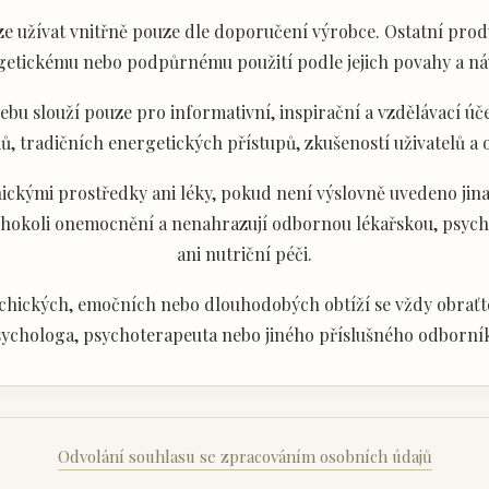
e užívat vnitřně pouze dle doporučení výrobce. Ostatní produ
getickému nebo podpůrnému použití podle jejich povahy a ná
u slouží pouze pro informativní, inspirační a vzdělávací úče
ů, tradičních energetických přístupů, zkušeností uživatelů a
ckými prostředky ani léky, pokud není výslovně uvedeno jina
akéhokoli onemocnění a nenahrazují odbornou lékařskou, psyc
ani nutriční péči.
chických, emočních nebo dlouhodobých obtíží se vždy obraťte
ychologa, psychoterapeuta nebo jiného příslušného odborní
Odvolání souhlasu se zpracováním osobních údajů