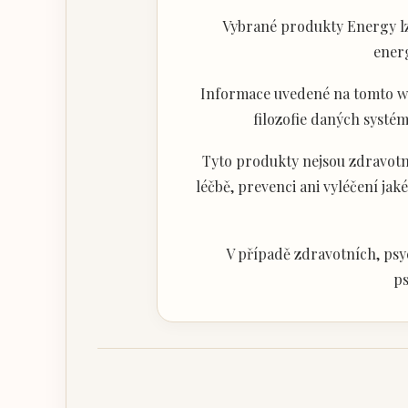
Vybrané produkty Energy lz
ener
Informace uvedené na tomto web
filozofie daných systém
Tyto produkty nejsou zdravotni
léčbě, prevenci ani vyléčení j
V případě zdravotních, psy
ps