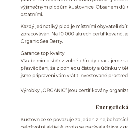
výjimečným plodům kustovnice. Obsahem důležit
ostatními.
Každý jednotlivý plod je místními obyvateli sb
zpracováván. Na 10 000 akrech certifikované, 
Organic Sea Berry.
Garance top kvality:
Všude mimo sběr z volné přírody pracujeme s c
přesvědčeni, že z pohledu čistoty a účinku v t
jsme připraveni vám vrátit investované prostřed
Výrobky „ORGANIC“ jsou certifikovány organi
Energetická
Kustovnice se považuje za jeden z nejbohatší
celoživotní aktivitě, proto se nazývala šťáva 