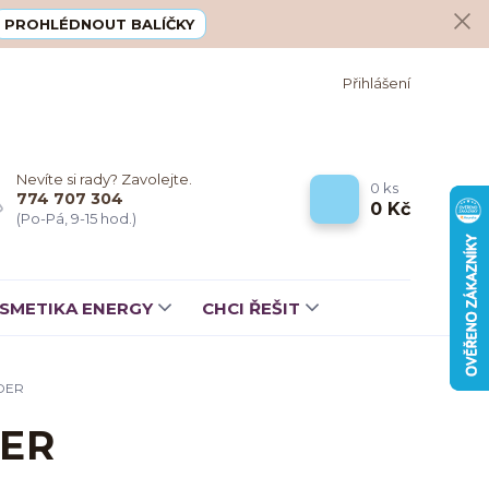
PROHLÉDNOUT BALÍČKY
Přihlášení
Nevíte si rady? Zavolejte.
0
ks
774 707 304
0 Kč
(Po-Pá, 9-15 hod.)
SMETIKA ENERGY
CHCI ŘEŠIT
DER
ER