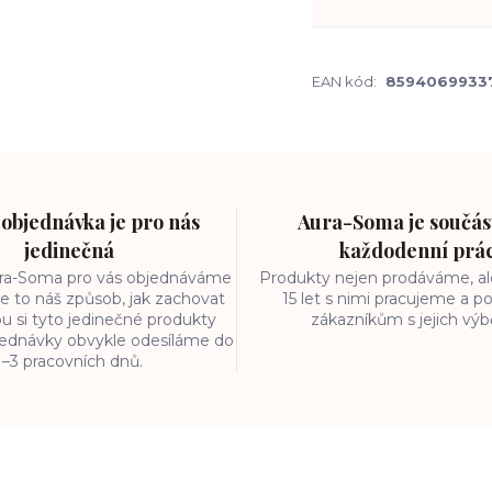
EAN kód:
8594069933
objednávka je pro nás
Aura-Soma je součást
jedinečná
každodenní prá
ura-Soma pro vás objednáváme
Produkty nejen prodáváme, ale
e to náš způsob, jak zachovat
15 let s nimi pracujeme a
ou si tyto jedinečné produkty
zákazníkům s jejich vý
bjednávky obvykle odesíláme do
1–3 pracovních dnů.