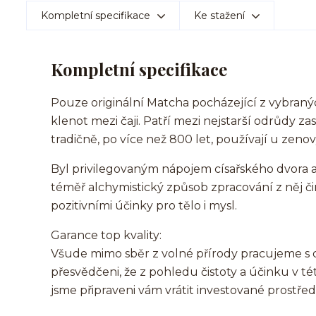
Kompletní specifikace
Ke stažení
Kompletní specifikace
Pouze originální Matcha pocházející z vybran
klenot mezi čaji. Patří mezi nejstarší odrůdy z
tradičně, po více než 800 let, používají u zeno
Byl privilegovaným nápojem císařského dvora a
téměř alchymistický způsob zpracování z něj či
pozitivními účinky pro tělo i mysl.
Garance top kvality:
Všude mimo sběr z volné přírody pracujeme s c
přesvědčeni, že z pohledu čistoty a účinku v t
jsme připraveni vám vrátit investované prostřed