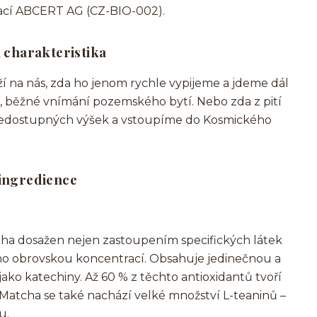
zací ABCERT AG (CZ-BIO-002).
 charakteristika
 na nás, zda ho jenom rychle vypijeme a jdeme dál
 běžné vnímání pozemského bytí. Nebo zda z pití
 nedostupných výšek a vstoupíme do Kosmického
ingredience
ha dosažen nejen zastoupením specifických látek
eho obrovskou koncentrací. Obsahuje jedinečnou a
ako katechiny. Až 60 % z těchto antioxidantů tvoří
 Matcha se také nachází velké množství L-teaninů –
u.