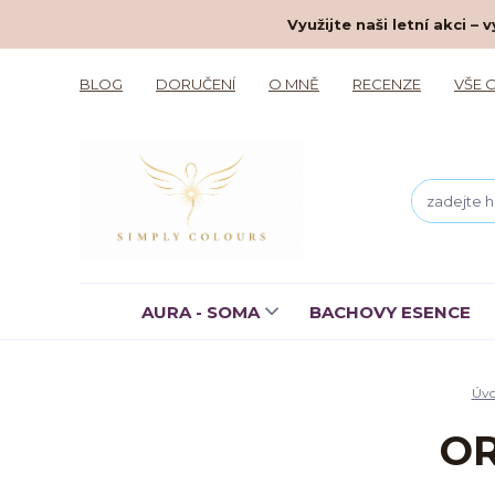
Využijte naši letní akci 
BLOG
DORUČENÍ
O MNĚ
RECENZE
VŠE 
AURA - SOMA
BACHOVY ESENCE
Úv
O