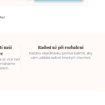
741
í naší
Radost už při rozbalení
ce
Každou objednávku pečlivě balíme, aby
vám udělala radost hned při otevření.
 již více než
 pomáháme
běrem.