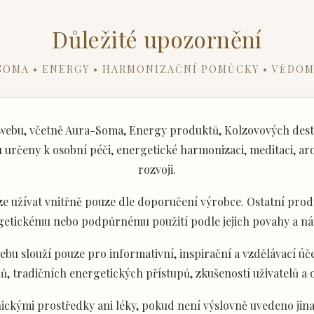
Důležité upozornění
SOMA • ENERGY • HARMONIZAČNÍ POMŮCKY • VĚDOM
ebu, včetně Aura-Soma, Energy produktů, Kolzovových desti
určeny k osobní péči, energetické harmonizaci, meditaci, aro
rozvoji.
e užívat vnitřně pouze dle doporučení výrobce. Ostatní produ
getickému nebo podpůrnému použití podle jejich povahy a ná
u slouží pouze pro informativní, inspirační a vzdělávací úče
ů, tradičních energetických přístupů, zkušeností uživatelů a
ckými prostředky ani léky, pokud není výslovně uvedeno jina