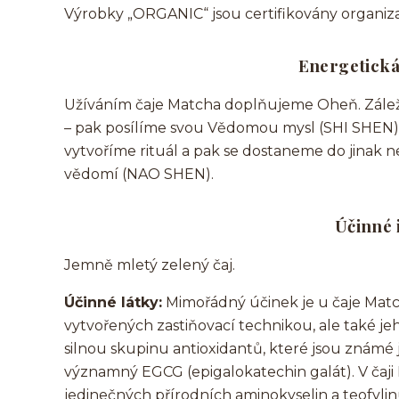
Výrobky „ORGANIC“ jsou certifikovány organi
Energetická
Užíváním čaje Matcha doplňujeme Oheň. Záleží
– pak posílíme svou Vědomou mysl (SHI SHEN),
vytvoříme rituál a pak se dostaneme do jinak
vědomí (NAO SHEN).
Účinné 
Jemně mletý zelený čaj.
Účinné látky:
Mimořádný účinek je u čaje Matc
vytvořených zastiňovací technikou, ale také j
silnou skupinu antioxidantů, které jsou známé j
významný EGCG (epigalokatechin galát). V čaji
jedinečných přírodních aminokyselin a teofylin