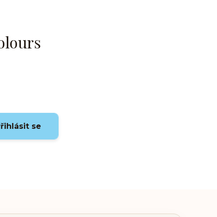
olours
řihlásit se