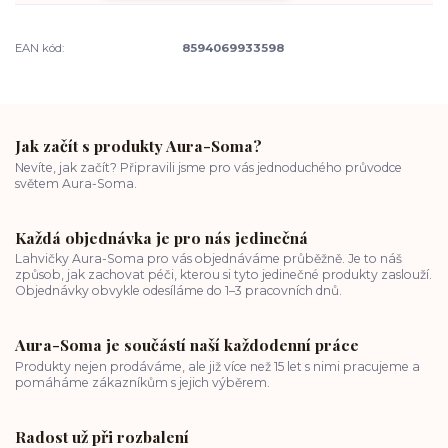
EAN kód:
8594069933598
Jak začít s produkty Aura-Soma?
Nevíte, jak začít? Připravili jsme pro vás jednoduchého průvodce
světem Aura-Soma.
Každá objednávka je pro nás jedinečná
Lahvičky Aura-Soma pro vás objednáváme průběžně. Je to náš
způsob, jak zachovat péči, kterou si tyto jedinečné produkty zaslouží.
Objednávky obvykle odesíláme do 1–3 pracovních dnů.
Aura-Soma je součástí naší každodenní práce
Produkty nejen prodáváme, ale již více než 15 let s nimi pracujeme a
pomáháme zákazníkům s jejich výběrem.
Radost už při rozbalení