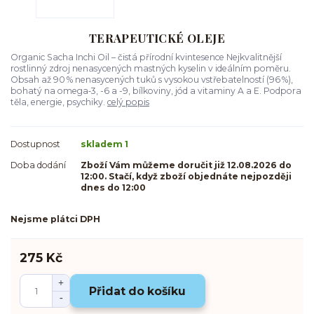
TERAPEUTICKÉ OLEJE
Organic Sacha Inchi Oil – čistá přírodní kvintesence Nejkvalitnější
rostlinný zdroj nenasycených mastných kyselin v ideálním poměru.
Obsah až 90 % nenasycených tuků s vysokou vstřebatelností (96 %),
bohatý na omega‑3, -6 a -9, bílkoviny, jód a vitaminy A a E. Podpora
těla, energie, psychiky.
celý popis
Dostupnost
skladem 1
Doba dodání
Zboží Vám můžeme doručit již 12.08.2026 do
12:00. Stačí, když zboží objednáte nejpozději
dnes do 12:00
Nejsme plátci DPH
275 Kč
Přidat do košíku