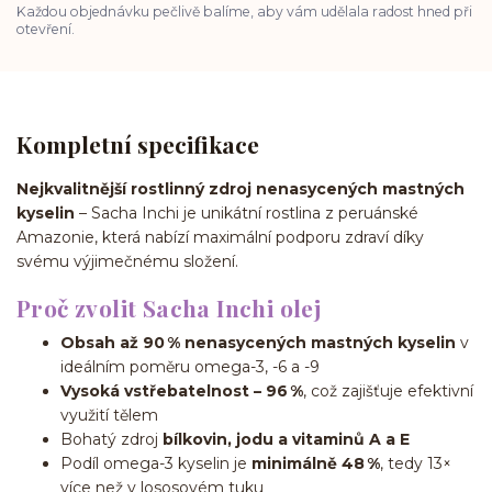
Každou objednávku pečlivě balíme, aby vám udělala radost hned při
otevření.
Kompletní specifikace
Nejkvalitnější rostlinný zdroj nenasycených mastných
kyselin
– Sacha Inchi je unikátní rostlina z peruánské
Amazonie, která nabízí maximální podporu zdraví díky
svému výjimečnému složení.
Proč zvolit Sacha Inchi olej
Obsah až 90 % nenasycených mastných kyselin
v
ideálním poměru omega-3, -6 a -9
Vysoká vstřebatelnost – 96 %
, což zajišťuje efektivní
využití tělem
Bohatý zdroj
bílkovin, jodu a vitaminů A a E
Podíl omega-3 kyselin je
minimálně 48 %
, tedy 13×
více než v lososovém tuku