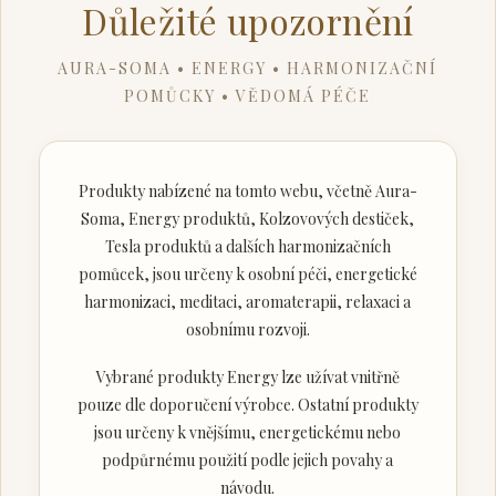
Důležité upozornění
AURA-SOMA • ENERGY • HARMONIZAČNÍ
POMŮCKY • VĚDOMÁ PÉČE
Produkty nabízené na tomto webu, včetně Aura-
Soma, Energy produktů, Kolzovových destiček,
Tesla produktů a dalších harmonizačních
pomůcek, jsou určeny k osobní péči, energetické
harmonizaci, meditaci, aromaterapii, relaxaci a
osobnímu rozvoji.
Vybrané produkty Energy lze užívat vnitřně
pouze dle doporučení výrobce. Ostatní produkty
jsou určeny k vnějšímu, energetickému nebo
podpůrnému použití podle jejich povahy a
návodu.