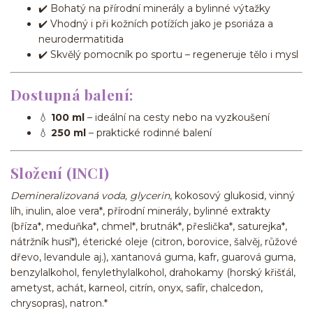
✔️ Bohatý na přírodní minerály a bylinné výtažky
✔️ Vhodný i při kožních potížích jako je psoriáza a
neurodermatitida
✔️ Skvělý pomocník po sportu – regeneruje tělo i mysl
Dostupná balení:
💧
100 ml
– ideální na cesty nebo na vyzkoušení
💧
250 ml
– praktické rodinné balení
Složení (INCI)
Demineralizovaná voda, glycerin
, kokosový glukosid, vinný
líh, inulin, aloe vera*, přírodní minerály, bylinné extrakty
(bříza*, meduňka*, chmel*, brutnák*, přeslička*, saturejka*,
nátržník husí*), éterické oleje (citron, borovice, šalvěj, růžové
dřevo, levandule aj.), xantanová guma, kafr, guarová guma,
benzylalkohol, fenylethylalkohol, drahokamy (horský křišťál,
ametyst, achát, karneol, citrín, onyx, safír, chalcedon,
chrysopras), natron.*