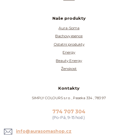
Naše produkty
Aura-Soma
Bachovy esence
Ostatní produkty
Energy
Beauty Energy
Ženskost
Kontakty
SIMPLY COLOURS s.r.o. , Paseka 334 , 783 97
774 707 304
(Po-Pá, 9-15 hod.)
info@aurasomashop.cz