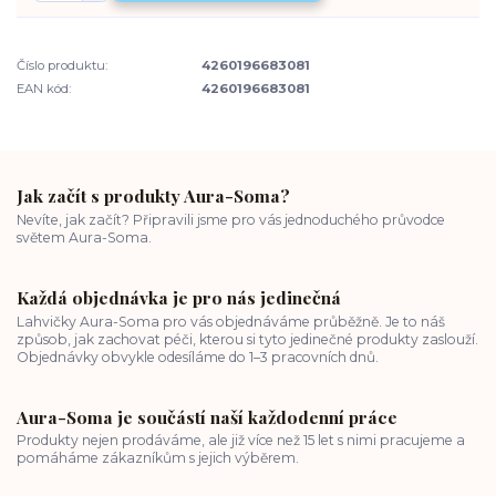
Číslo produktu:
4260196683081
EAN kód:
4260196683081
Jak začít s produkty Aura-Soma?
Nevíte, jak začít? Připravili jsme pro vás jednoduchého průvodce
světem Aura-Soma.
Každá objednávka je pro nás jedinečná
Lahvičky Aura-Soma pro vás objednáváme průběžně. Je to náš
způsob, jak zachovat péči, kterou si tyto jedinečné produkty zaslouží.
Objednávky obvykle odesíláme do 1–3 pracovních dnů.
Aura-Soma je součástí naší každodenní práce
Produkty nejen prodáváme, ale již více než 15 let s nimi pracujeme a
pomáháme zákazníkům s jejich výběrem.