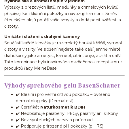
Bylinná síla a aromaterapie v jednom
Výtažky z březových listů, meduňky a chmelových květů
přispívají ke zklidnění pokožky a navozují harmonii. Směs
éterických olejů potěší vaše smysly a dodá pocit svěžesti a
čistoty.
Unikátní složení s drahými kameny
Součástí každé lahvičky je rozemletý horský křišťál, symbol
čistoty a vitality. Ve složení najdete také další jemně mleté
drahokamy jako ametyst, karneol, citrín, onyx, achát a další.
Tato kombinace byla inspirována osvědčenou recepturou z
produktů řady MeineBase.
Výhody sprchového gelu BasenSchauer
✔️ Ideální i pro velmi citlivou pokožku – ověřeno
dermatologicky (Dermatest)
✔️ Certifikát
Naturkosmetik BDIH
✔️ Neobsahuje parabeny, PEGy, parafíny ani silikony
✔️ Bez syntetických barviv a parfemací
✔️ Podporuje přirozené pH pokožky (pH 7,5)