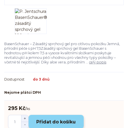
BasenSchauer – Zásaditý sprchový gel pro citlivou pokožku Jemná,
přírodní péče s pH 7,5Zásaditý sprchový gel BasenSchauer s
hodnotou pH kolem 7,5 a vysoce kvalitními složkami poskytuje
revitalizující a jemnou péči vhodnou pro všechny typy pokožky –
včetně té nejcitlivější. Díky aloe vera, přírodním ...
celý popis
Dostupnost
do 3 dnů
Nejsme plátci DPH
295 Kč
/
ks
Přidat do košíku