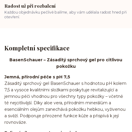
Radost už při rozbalení
Každou objednávku pečlivě balíme, aby vám udělala radost hned při
otevření.
Kompletní specifikace
BasenSchauer – Zásaditý sprchový gel pro citlivou
pokožku
Jemná, přírodní péče s pH 7,5
Zásaditý sprchový gel BasenSchauer s hodnotou pH kolem
7,5 a vysoce kvalitními složkami poskytuje revitalizující a
jemnou péči vhodnou pro všechny typy pokožky – včetně
té nejcitlivější. Díky aloe vera, přírodním minerálům a
esenciálním olejům zanechává pokožku hebkou, vyživenou
a svěží. Podporuje přirozené funkce kůže a přispívá k její
rovnováze.