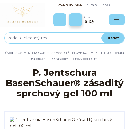
774 707 304
(Po-Pá, 9-15 hod.)
0
ks
0 Kč
Hledat
Úvod
OSTATNÍ PRODUKTY
ZÁSADITÉ TĚLOVÉ KOUPELE
P. Jentschura
BasenSchauer® zásaditý sprchový gel 100 ml
P. Jentschura
BasenSchauer® zásaditý
sprchový gel 100 ml