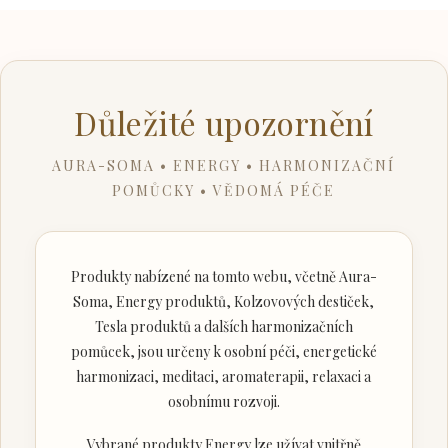
Důležité upozornění
AURA-SOMA • ENERGY • HARMONIZAČNÍ
POMŮCKY • VĚDOMÁ PÉČE
Produkty nabízené na tomto webu, včetně Aura-
Soma, Energy produktů, Kolzovových destiček,
Tesla produktů a dalších harmonizačních
pomůcek, jsou určeny k osobní péči, energetické
harmonizaci, meditaci, aromaterapii, relaxaci a
osobnímu rozvoji.
Vybrané produkty Energy lze užívat vnitřně