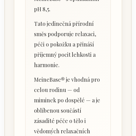
pH 8,5.
Tato jedinečná přírodní
směs podporuje relaxaci,
péči o pokožku a přináší
příjemný pocit lehkosti a
harmonie.
MeineBase® je vhodná pro
celou rodinu — od
miminek po dospělé — a je
oblíbenou součástí
zásadité péče o tělo i
vědomých relaxačních