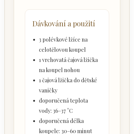
Dávkování a použití
3 polévkové lžíce na
celotělovou koupel
1 vrchovatá čajová lžička
na koupel nohou
1 čajová lžička do dětské
vaničky
doporučená teplota
vody: 36–37 °C
doporučená délka
koupele: 30–60 minut