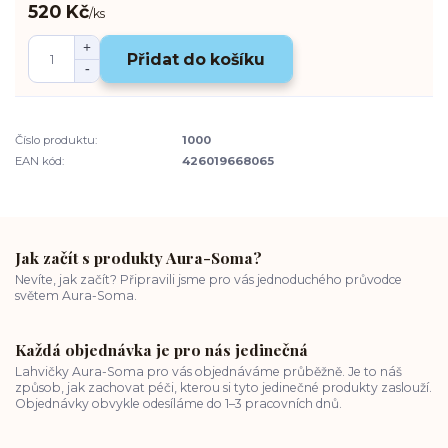
520 Kč
/
ks
Přidat do košíku
Číslo produktu:
1000
EAN kód:
426019668065
Jak začít s produkty Aura-Soma?
Nevíte, jak začít? Připravili jsme pro vás jednoduchého průvodce
světem Aura-Soma.
Každá objednávka je pro nás jedinečná
Lahvičky Aura-Soma pro vás objednáváme průběžně. Je to náš
způsob, jak zachovat péči, kterou si tyto jedinečné produkty zaslouží.
Objednávky obvykle odesíláme do 1–3 pracovních dnů.