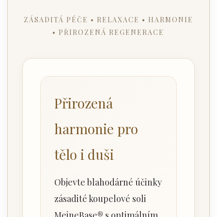
ZÁSADITÁ PÉČE • RELAXACE • HARMONIE
• PŘIROZENÁ REGENERACE
Přirozená
harmonie pro
tělo i duši
Objevte blahodárné účinky
zásadité koupelové soli
MeineBase® s optimálním