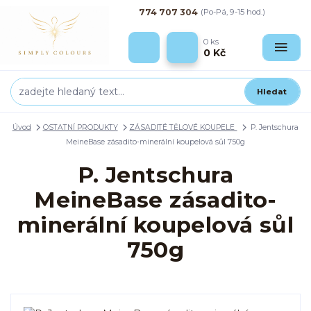
774 707 304
(Po-Pá, 9-15 hod.)
0
ks
0 Kč
Hledat
Úvod
OSTATNÍ PRODUKTY
ZÁSADITÉ TĚLOVÉ KOUPELE
P. Jentschura
MeineBase zásadito-minerální koupelová sůl 750g
P. Jentschura
MeineBase zásadito-
minerální koupelová sůl
750g