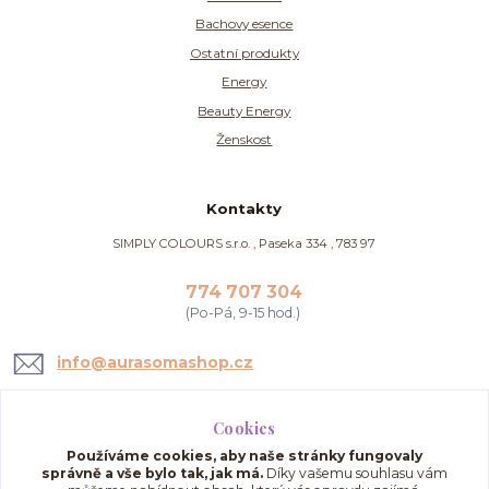
Bachovy esence
Ostatní produkty
Energy
Beauty Energy
Ženskost
Kontakty
SIMPLY COLOURS s.r.o. , Paseka 334 , 783 97
774 707 304
(Po-Pá, 9-15 hod.)
info@aurasomashop.cz
Cookies
Používáme cookies, aby naše stránky fungovaly
správně a vše bylo tak, jak má.
Díky vašemu souhlasu vám