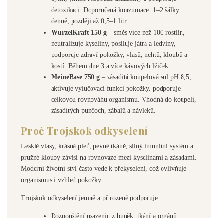
detoxikaci. Doporučená konzumace: 1–2 šálky
denně, později až 0,5–1 litr.
WurzelKraft 150 g
– směs více než 100 rostlin,
neutralizuje kyseliny, posiluje játra a ledviny,
podporuje zdraví pokožky, vlasů, nehtů, kloubů a
kostí. Během dne 3 a více kávových lžiček.
MeineBase 750 g
– zásaditá koupelová sůl pH 8,5,
aktivuje vylučovací funkci pokožky, podporuje
celkovou rovnováhu organismu. Vhodná do koupelí,
zásaditých punčoch, zábalů a návleků.
Proč Trojskok odkyselení
Lesklé vlasy, krásná pleť, pevné tkáně, silný imunitní systém a
pružné klouby závisí na rovnováze mezi kyselinami a zásadami.
Moderní životní styl často vede k překyselení, což ovlivňuje
organismus i vzhled pokožky.
Trojskok odkyselení jemně a přirozeně podporuje:
Rozpouštění usazenin z buněk, tkání a orgánů