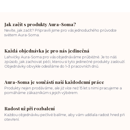
Jak začít s produkty Aura-Soma?
Nevíte, jak začít? Připravili jsme pro vás jednoduchého průvodce
světem Aura-Soma.
Každá objednávka je pro nás jedinečná
Lahvičky Aura-Soma pro vás objednáváme průběžně. Je to náš
způsob, jak zachovat péči, kterou si tyto jedinečné produkty zaslouží.
Objednávky obvykle odesíláme do 1–3 pracovních dnů.
Aura-Soma je součástí naší každodenní práce
Produkty nejen prodáváme, ale již více než 15 let s nimi pracujeme a
pomáháme zákazníkům s jejich výběrem.
Radost už při rozbalení
Každou objednávku pečlivě balíme, aby vám udělala radost hned při
otevření.