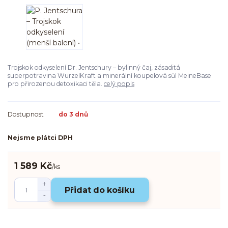
Trojskok odkyselení Dr. Jentschury – bylinný čaj, zásaditá
superpotravina WurzelKraft a minerální koupelová sůl MeineBase
pro přirozenou detoxikaci těla.
celý popis
Dostupnost
do 3 dnů
Nejsme plátci DPH
1 589 Kč
/
ks
Přidat do košíku