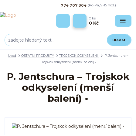
774 707 304
(Po-Pá, 9-15 hod.)
0
ks
0 Kč
Hledat
Úvod
OSTATNÍ PRODUKTY
TROJSKOK ODKYSELENÍ
P. Jentschura –
Trojskok odkyselení (menší balení) •
P. Jentschura – Trojskok
odkyselení (menší
balení) •