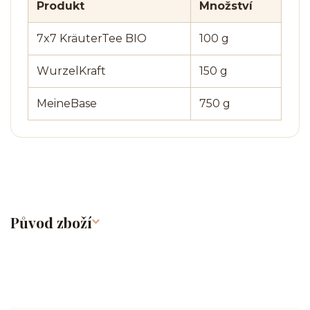
Produkt
Množství
7x7 KräuterTee BIO
100 g
WurzelKraft
150 g
MeineBase
750 g
Původ zboží