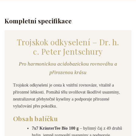
Kompletní specifikace
Trojskok odkyselení – Dr. h.
c. Peter Jentschury
Pro harmonickou acidobazickou rovnováhu a
přirozenou krásu
Trojskok odkyselení je cesta k vnitřní rovnováze, vitalitě a
přirozené lehkosti. Pomáhá tělu uvolňovat škodlivé usazeniny,
neutralizovat přebytečné kyseliny a podporuje přirozené
vylučování přes pokožku.
Obsah balíčku
7x7 KräuterTee Bio 100 g
– bylinný čaj z 49 druhů
bylin, jemně rozpouští usazeniny a podporuje