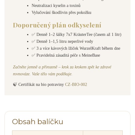
Neutralizaci kyselin a toxinů
Vylučování škodlivin přes pokožku
Doporučený plán odkyselení
✅ Denně 1–2 šálky 7x7 KräuterTee (časem až 1 litr)
✅ Denně 1–1,5 litru neperlivé vody
✅ 3 a více kávových lžiček WurzelKraft během dne
✅ Pravidelná zásaditá péče s MeineBase
Začněte jemně a přirozeně – krok za krokem zpět ke zdravé
rovnováze. Vaše tělo vám poděkuje.
🍃 Certifikát na bio potraviny
CZ-BIO-002
Obsah balíčku