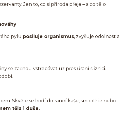
rvanty. Jen to, co si příroda přeje – a co tělo
vnováhy
ového pylu
posiluje organismus
, zvyšuje odolnost a
viny se začnou vstřebávat už přes ústní sliznici.
bdobí.
em. Skvěle se hodí do ranní kaše, smoothie nebo
mem těla i duše.