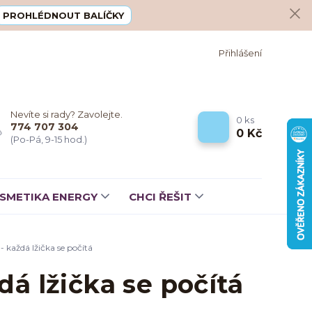
PROHLÉDNOUT BALÍČKY
Přihlášení
Nevíte si rady? Zavolejte.
0
ks
774 707 304
0 Kč
(Po-Pá, 9-15 hod.)
SMETIKA ENERGY
CHCI ŘEŠIT
 každá lžička se počítá
dá lžička se počítá