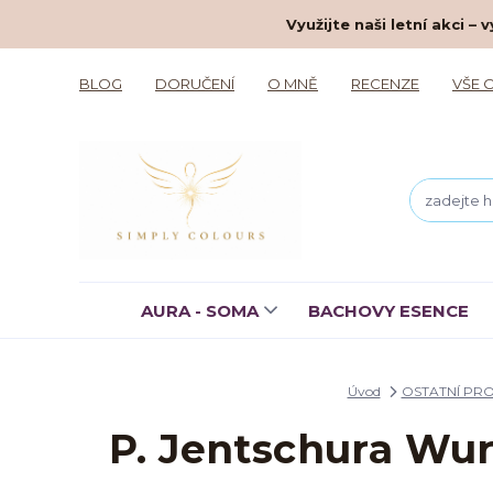
Využijte naši letní akci 
BLOG
DORUČENÍ
O MNĚ
RECENZE
VŠE 
AURA - SOMA
BACHOVY ESENCE
Úvod
OSTATNÍ PR
P. Jentschura Wurz