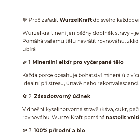
💚 Proč zařadit
WurzelKraft
do svého každoden
WurzelKraft není jen běžný doplněk stravy – 
Pomáhá vašemu tělu navrátit rovnováhu, zklidni
ubírá.
🌿 1.
Minerální elixír pro vyčerpané tělo
Každá porce obsahuje bohatství minerálů z více
Ideální při stresu, únavě nebo rekonvalescenci.
🔄 2.
Zásadotvorný účinek
V dnešní kyselinotvorné stravě (káva, cukr, peč
rovnováhu. WurzelKraft pomáhá
nastolit vni
🌱 3.
100% přírodní a bio