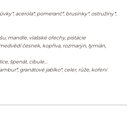
vky*, acerola*, pomeranč*, brusinky*, ostružiny*,
u, mandle, vlašské ořechy, pistácie
 medvědí česnek, kopřiva, rozmarýn, tymián,
ice, špenát, cibule…
ambur*, granátové jablko*, celer, růže, koření