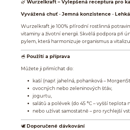
🌿
Wurzelkraft – Vylepšená receptura pro ka
Vyvážená chuť · Jemná konzistence · Lehká 
Wurzelkraft je 100% přírodní rostlinná potravin
vitaminy a životní energii. Skvělá podpora při
pylem, která harmonizuje organismus a vitaliz
🥣
Použití a příprava
Můžete ji přimíchat do:
kaší (např. jahelná, pohanková – MorgenS
ovocných nebo zeleninových šťáv,
jogurtu,
salátů a polévek (do 45 °C – vyšší teplota ni
nebo užívat samostatně – pro rychlejší vstř
🕊️
Doporučené dávkování