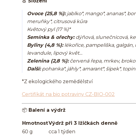
🍏
Složení
Ovoce (25,8 %):
jablko*, mango*, ananas*, borů
meruňky*, citrusová kůra
Květový pyl (17 %)
*
Semínka & ořechy:
dýňová, slunečnicová, keš
Byliny (4,8 %):
lékořice, pampeliška, galgán,
levandule, lipový květ…
Zelenina (2,8 %):
červená řepa, mrkev, brokol
Další:
pohanka*, jáhly*, amarant*, šípek*, topin
*Z ekologického zemědělství
Certifikát na bio potraviny CZ-BIO-002
📦
Balení a výdrž
Hmotnost
Výdrž při 3 lžičkách denně
60 g
cca 1 týden