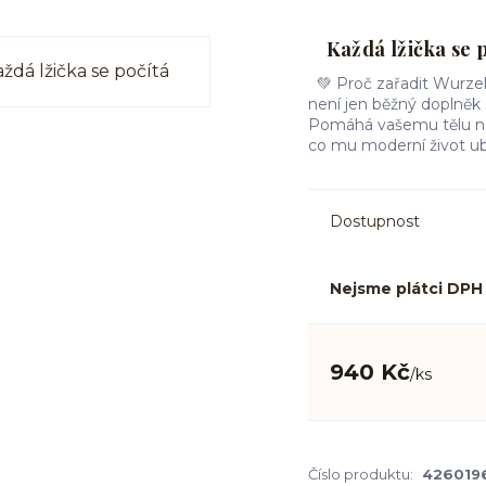
Každá lžička se p
💚 Proč zařadit Wurzel
není jen běžný doplněk s
Pomáhá vašemu tělu navr
co mu moderní život ubírá
Dostupnost
Nejsme plátci DPH
940 Kč
/
ks
Číslo produktu:
426019