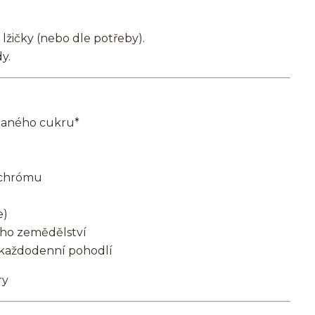
lžičky (nebo dle potřeby).
y.
idaného cukru*
a chrómu
e)
ého zemědělství
 každodenní pohodlí
ry