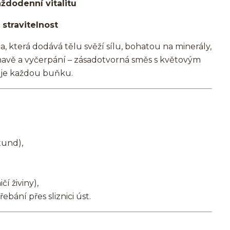
ždodenní vitalitu
stravitelnost
a, která dodává tělu svěží sílu, bohatou na minerály,
 únavě a vyčerpání – zásadotvorná směs s květovým
uje každou buňku.
tund),
čí živiny),
ebání přes sliznici úst.