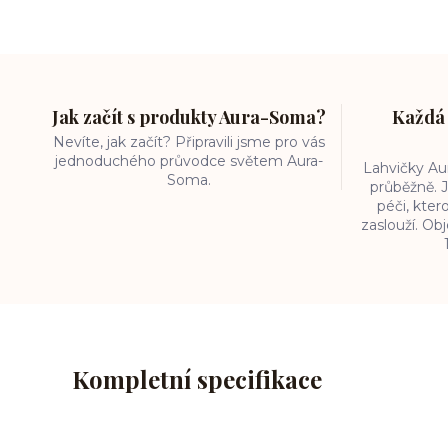
Jak začít s produkty Aura-Soma?
Každá 
Nevíte, jak začít? Připravili jsme pro vás
jednoduchého průvodce světem Aura-
Lahvičky A
Soma.
průběžně. J
péči, kter
zaslouží. O
Kompletní specifikace