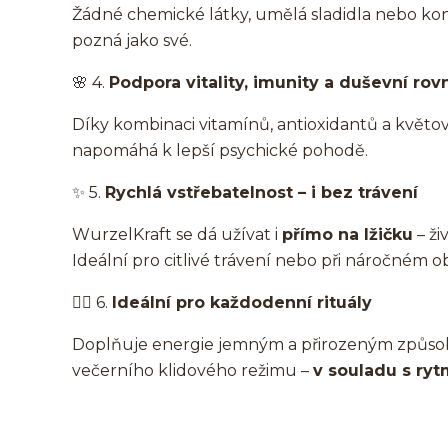
Žádné chemické látky, umělá sladidla nebo konze
pozná jako své.
🌸 4.
Podpora vitality, imunity a duševní ro
Díky kombinaci vitamínů, antioxidantů a květ
napomáhá k lepší psychické pohodě.
✨ 5.
Rychlá vstřebatelnost – i bez trávení
WurzelKraft se dá užívat i
přímo na lžičku
– ži
Ideální pro citlivé trávení nebo při náročném o
🧘‍♀️ 6.
Ideální pro každodenní rituály
Doplňuje energie jemným a přirozeným způsob
večerního klidového režimu –
v souladu s ryt