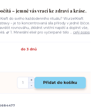
očítá – jemně vás vrací ke zdraví a kráse.
Kraft do svého každodenního rituálu? WurzelKraft
travy – je to koncentrovaná síla přírody v jedné lžičce.
átit rovnováhu, zklidnit vnitřní napětí a doplnit vše,
. 🌿 1. Minerální elixír pro vyčerpané tělo ...
celý popis
do 3 dnů
Přidat do košíku
6684477