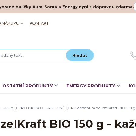
– vybrané balíčky Aura-Soma a Energy nyní s dopravou zdarma.
O NÁKUPU
KONTAKT
Hledat
OSTATNÍ PRODUKTY
ENERGY PRODUKTY
KO
ODUKTY
TROJSKOK ODKYSELENÍ
P. Jentschura WurzelKraft BIO 150 g -
elKraft BIO 150 g - kaž