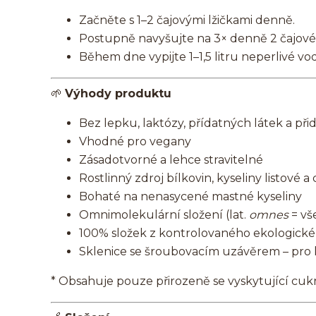
Začněte s 1–2 čajovými lžičkami denně.
Postupně navyšujte na 3× denně 2 čajové 
Během dne vypijte 1–1,5 litru neperlivé vod
🌱
Výhody produktu
Bez lepku, laktózy, přídatných látek a př
Vhodné pro vegany
Zásadotvorné a lehce stravitelné
Rostlinný zdroj bílkovin, kyseliny listové 
Bohaté na nenasycené mastné kyseliny
Omnimolekulární složení (lat.
omnes
= vš
100% složek z kontrolovaného ekologick
Sklenice se šroubovacím uzávěrem – pro
* Obsahuje pouze přirozeně se vyskytující cuk