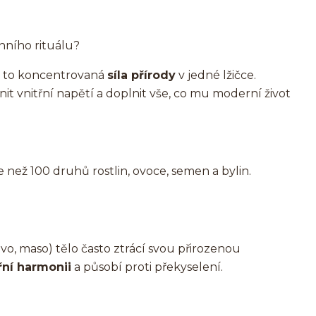
ního rituálu?
je to koncentrovaná
síla přírody
v jedné lžičce.
t vnitřní napětí a doplnit vše, co mu moderní život
 než 100 druhů rostlin, ovoce, semen a bylin.
ivo, maso) tělo často ztrácí svou přirozenou
třní harmonii
a působí proti překyselení.