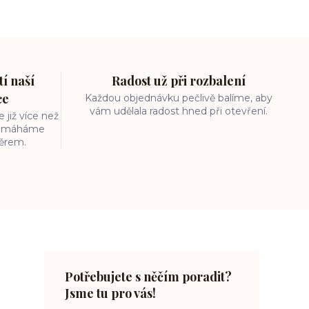
í naší
Radost už při rozbalení
ce
Každou objednávku pečlivě balíme, aby
vám udělala radost hned při otevření.
 již více než
 pomáháme
běrem.
Potřebujete s něčím poradit?
Jsme tu pro vás!