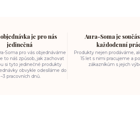
objednávka je pro nás
Aura-Soma je součást
jedinečná
každodenní prá
ura-Soma pro vás objednáváme
Produkty nejen prodáváme, ale
e to náš způsob, jak zachovat
15 let s nimi pracujeme a
ou si tyto jedinečné produkty
zákazníkům s jejich vý
bjednávky obvykle odesíláme do
1–3 pracovních dnů.