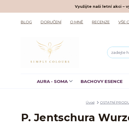
Využijte naši letní akci 
BLOG
DORUČENÍ
O MNĚ
RECENZE
VŠE 
AURA - SOMA
BACHOVY ESENCE
Úvod
OSTATNÍ PROD
P. Jentschura Wurz