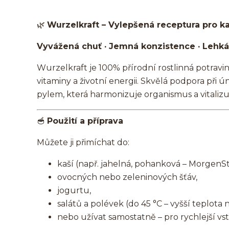
🌿
Wurzelkraft – Vylepšená receptura pro ka
Vyvážená chuť · Jemná konzistence · Lehká 
Wurzelkraft je 100% přírodní rostlinná potravin
vitaminy a životní energii. Skvělá podpora při
pylem, která harmonizuje organismus a vitaliz
🥣
Použití a příprava
Můžete ji přimíchat do:
kaší (např. jahelná, pohanková – MorgenS
ovocných nebo zeleninových šťáv,
jogurtu,
salátů a polévek (do 45 °C – vyšší teplota ni
nebo užívat samostatně – pro rychlejší vstř