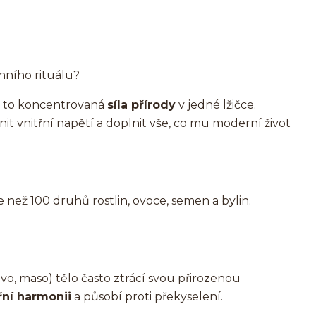
ního rituálu?
je to koncentrovaná
síla přírody
v jedné lžičce.
t vnitřní napětí a doplnit vše, co mu moderní život
 než 100 druhů rostlin, ovoce, semen a bylin.
ivo, maso) tělo často ztrácí svou přirozenou
třní harmonii
a působí proti překyselení.