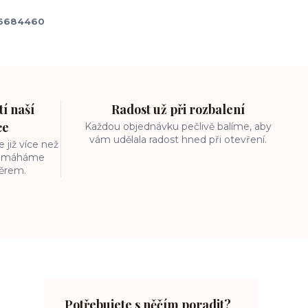
6684460
í naší
Radost už při rozbalení
ce
Každou objednávku pečlivě balíme, aby
vám udělala radost hned při otevření.
 již více než
 pomáháme
běrem.
Potřebujete s něčím poradit?