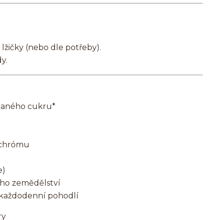
lžičky (nebo dle potřeby).
y.
idaného cukru*
a chrómu
e)
ého zemědělství
 každodenní pohodlí
ry