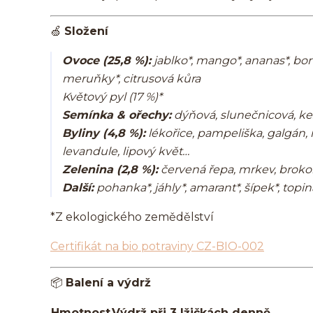
🍏
Složení
Ovoce (25,8 %):
jablko*, mango*, ananas*, borů
meruňky*, citrusová kůra
Květový pyl (17 %)
*
Semínka & ořechy:
dýňová, slunečnicová, keš
Byliny (4,8 %):
lékořice, pampeliška, galgán,
levandule, lipový květ…
Zelenina (2,8 %):
červená řepa, mrkev, brokol
Další:
pohanka*, jáhly*, amarant*, šípek*, topin
*Z ekologického zemědělství
Certifikát na bio potraviny CZ-BIO-002
📦
Balení a výdrž
Hmotnost
Výdrž při 3 lžičkách denně