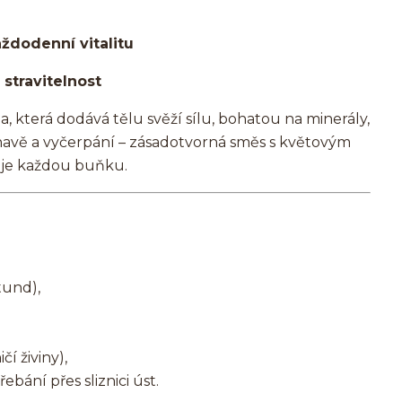
ždodenní vitalitu
stravitelnost
a, která dodává tělu svěží sílu, bohatou na minerály,
 únavě a vyčerpání – zásadotvorná směs s květovým
uje každou buňku.
tund),
čí živiny),
ebání přes sliznici úst.