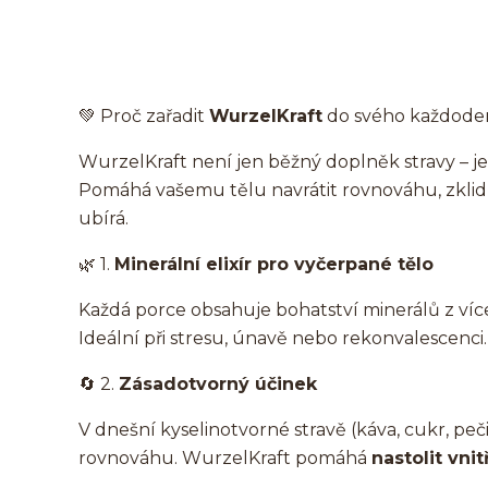
💚 Proč zařadit
WurzelKraft
do svého každoden
WurzelKraft není jen běžný doplněk stravy – 
Pomáhá vašemu tělu navrátit rovnováhu, zklidni
ubírá.
🌿 1.
Minerální elixír pro vyčerpané tělo
Každá porce obsahuje bohatství minerálů z více
Ideální při stresu, únavě nebo rekonvalescenci.
🔄 2.
Zásadotvorný účinek
V dnešní kyselinotvorné stravě (káva, cukr, peč
rovnováhu. WurzelKraft pomáhá
nastolit vni