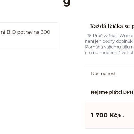
g
Každá lžička se p
💚 Proč zařadit Wurzel
není jen běžný doplněk s
Pomáhá vašemu tělu navr
co mu moderní život ubírá
Dostupnost
Nejsme plátci DPH
1 700 Kč
/
ks