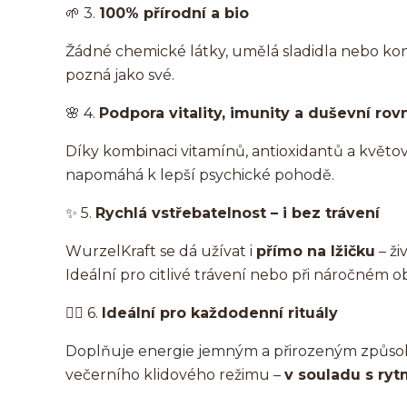
🌱 3.
100% přírodní a bio
Žádné chemické látky, umělá sladidla nebo konze
pozná jako své.
🌸 4.
Podpora vitality, imunity a duševní ro
Díky kombinaci vitamínů, antioxidantů a květ
napomáhá k lepší psychické pohodě.
✨ 5.
Rychlá vstřebatelnost – i bez trávení
WurzelKraft se dá užívat i
přímo na lžičku
– ži
Ideální pro citlivé trávení nebo při náročném o
🧘‍♀️ 6.
Ideální pro každodenní rituály
Doplňuje energie jemným a přirozeným způsob
večerního klidového režimu –
v souladu s ryt