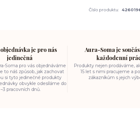
Číslo produktu:
426019
objednávka je pro nás
Aura-Soma je součást
jedinečná
každodenní prá
ura-Soma pro vás objednáváme
Produkty nejen prodáváme, ale
e to náš způsob, jak zachovat
15 let s nimi pracujeme a
ou si tyto jedinečné produkty
zákazníkům s jejich vý
bjednávky obvykle odesíláme do
1–3 pracovních dnů.