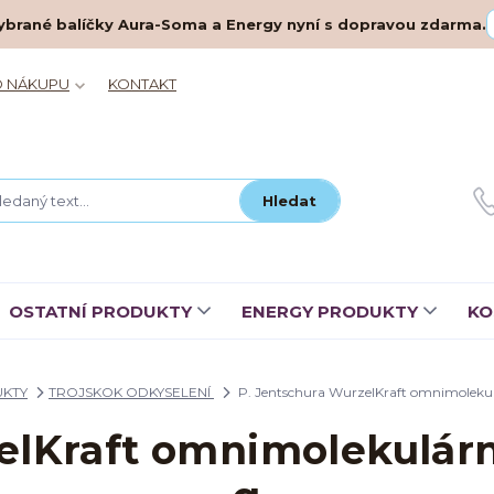
– vybrané balíčky Aura-Soma a Energy nyní s dopravou zdarma.
O NÁKUPU
KONTAKT
Hledat
OSTATNÍ PRODUKTY
ENERGY PRODUKTY
KO
UKTY
TROJSKOK ODKYSELENÍ
P. Jentschura WurzelKraft omnimolekul
elKraft omnimolekulárn