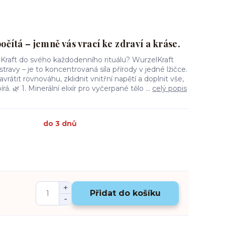
očítá – jemně vás vrací ke zdraví a kráse.
Kraft do svého každodenního rituálu? WurzelKraft
travy – je to koncentrovaná síla přírody v jedné lžičce.
átit rovnováhu, zklidnit vnitřní napětí a doplnit vše,
. 🌿 1. Minerální elixír pro vyčerpané tělo ...
celý popis
do 3 dnů
Přidat do košíku