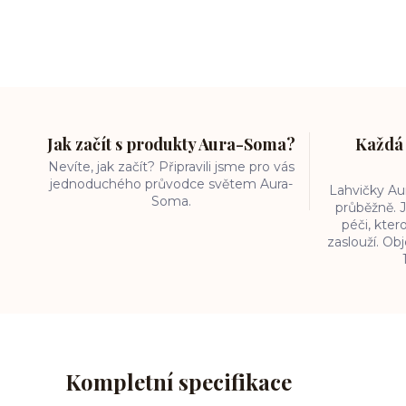
Jak začít s produkty Aura-Soma?
Každá 
Nevíte, jak začít? Připravili jsme pro vás
jednoduchého průvodce světem Aura-
Lahvičky A
Soma.
průběžně. J
péči, kter
zaslouží. O
Kompletní specifikace