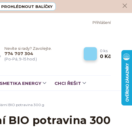
PROHLÉDNOUT BALÍČKY
Přihlášení
Nevíte si rady? Zavolejte.
0
ks
774 707 304
0 Kč
(Po-Pá, 9-15 hod.)
SMETIKA ENERGY
CHCI ŘEŠIT
ární BIO potravina 300 g
í BIO potravina 300