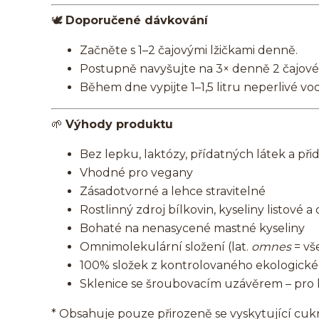
🕊️
Doporučené dávkování
Začněte s 1–2 čajovými lžičkami denně.
Postupně navyšujte na 3× denně 2 čajové 
Během dne vypijte 1–1,5 litru neperlivé vod
🌱
Výhody produktu
Bez lepku, laktózy, přídatných látek a př
Vhodné pro vegany
Zásadotvorné a lehce stravitelné
Rostlinný zdroj bílkovin, kyseliny listové 
Bohaté na nenasycené mastné kyseliny
Omnimolekulární složení (lat.
omnes
= vš
100% složek z kontrolovaného ekologick
Sklenice se šroubovacím uzávěrem – pro
* Obsahuje pouze přirozeně se vyskytující cuk