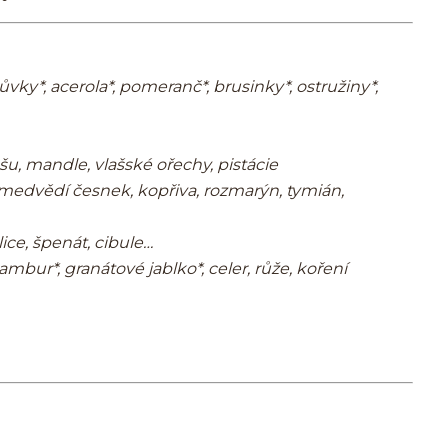
vky*, acerola*, pomeranč*, brusinky*, ostružiny*,
u, mandle, vlašské ořechy, pistácie
 medvědí česnek, kopřiva, rozmarýn, tymián,
ice, špenát, cibule…
ambur*, granátové jablko*, celer, růže, koření