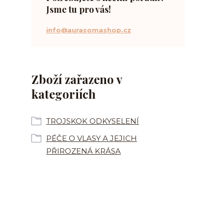
Jsme tu pro vás!
info@aurasomashop.cz
Zboží zařazeno v
kategoriích
TROJSKOK ODKYSELENÍ
PÉČE O VLASY A JEJICH
PŘIROZENÁ KRÁSA