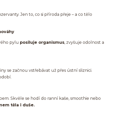
rvanty. Jen to, co si příroda přeje – a co tělo
vnováhy
ového pylu
posiluje organismus
, zvyšuje odolnost a
viny se začnou vstřebávat už přes ústní sliznici.
bdobí.
em. Skvěle se hodí do ranní kaše, smoothie nebo
mem těla i duše.