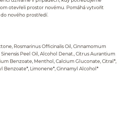
senci užíváme v případech, kdy potřebujeme
chom otevřeli prostor novému. Pomáhá vytvořit
p do nového prostředí.
ctone, Rosmarinus Officinalis Oil, Cinnamomum
us Sinensis Peel Oil, Alcohol Denat., Citrus Aurantium
ium Benzoate, Menthol, Calcium Gluconate, Citral*,
zyl Benzoate*, Limonene*, Cinnamyl Alcohol*