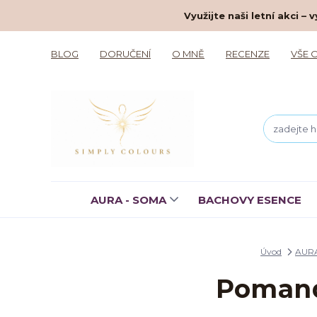
Využijte naši letní akci 
BLOG
DORUČENÍ
O MNĚ
RECENZE
VŠE 
AURA - SOMA
BACHOVY ESENCE
Úvod
AUR
Pomand