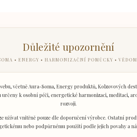
Důležité upozornění
SOMA • ENERGY • HARMONIZAČNÍ POMŮCKY • VĚDOM
ebu, včetně Aura-Soma, Energy produktů, Kolzovových desti
určeny k osobní péči, energetické harmonizaci, meditaci, aro
rozvoji.
e užívat vnitřně pouze dle doporučení výrobce. Ostatní produ
getickému nebo podpůrnému použití podle jejich povahy a ná