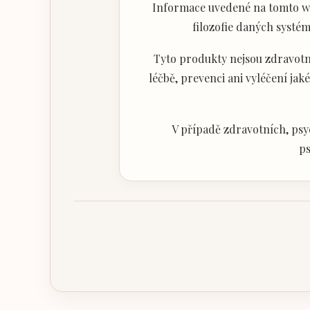
Informace uvedené na tomto web
filozofie daných systém
Tyto produkty nejsou zdravotni
léčbě, prevenci ani vyléčení j
V případě zdravotních, psy
ps