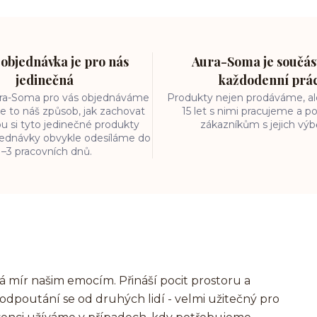
objednávka je pro nás
Aura-Soma je součást
jedinečná
každodenní prá
ura-Soma pro vás objednáváme
Produkty nejen prodáváme, ale
e to náš způsob, jak zachovat
15 let s nimi pracujeme a
ou si tyto jedinečné produkty
zákazníkům s jejich vý
bjednávky obvykle odesíláme do
1–3 pracovních dnů.
vá mír našim emocím. Přináší pocit prostoru a
dpoutání se od druhých lidí - velmi užitečný pro