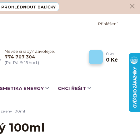
PROHLÉDNOUT BALÍČKY
Přihlášení
Nevíte si rady? Zavolejte.
0
ks
774 707 304
0 Kč
(Po-Pá, 9-15 hod.)
SMETIKA ENERGY
CHCI ŘEŠIT
zelený 100ml
ý 100ml