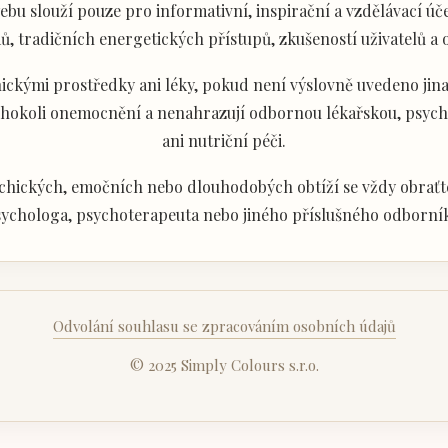
u slouží pouze pro informativní, inspirační a vzdělávací úče
ů, tradičních energetických přístupů, zkušeností uživatelů a
ckými prostředky ani léky, pokud není výslovně uvedeno jina
akéhokoli onemocnění a nenahrazují odbornou lékařskou, psyc
ani nutriční péči.
chických, emočních nebo dlouhodobých obtíží se vždy obraťte
ychologa, psychoterapeuta nebo jiného příslušného odborní
Odvolání souhlasu se zpracováním osobních údajů
© 2025 Simply Colours s.r.o.