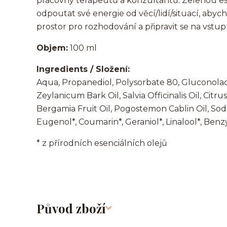
pracovny terapeutů a konzultantů. Zelenou e
odpoutat své energie od věcí/lidí/situací, aby
prostor pro rozhodování a připravit se na vstu
Objem:
100 ml
Ingredients / Složení:
Aqua, Propanediol, Polysorbate 80, Gluconola
Zeylanicum Bark Oil, Salvia Officinalis Oil, Citr
Bergamia Fruit Oil, Pogostemon Cablin Oil, Sod
Eugenol*, Coumarin*, Geraniol*, Linalool*, Ben
* z přírodních esenciálních olejů
Původ zboží