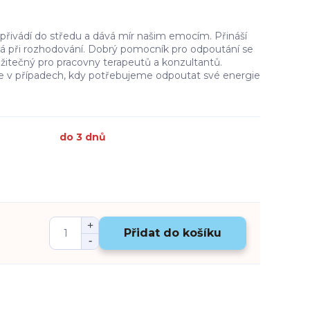
 přivádí do středu a dává mír našim emocím. Přináší
á při rozhodování. Dobrý pomocník pro odpoutání se
 užitečný pro pracovny terapeutů a konzultantů.
e v případech, kdy potřebujeme odpoutat své energie
do 3 dnů
Přidat do košíku