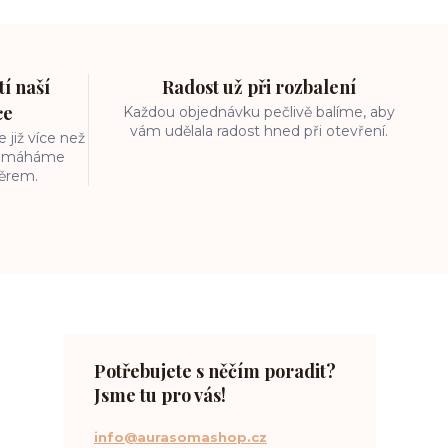
í naší
Radost už při rozbalení
ce
Každou objednávku pečlivě balíme, aby
vám udělala radost hned při otevření.
 již více než
 pomáháme
běrem.
Potřebujete s něčím poradit?
Jsme tu pro vás!
info@aurasomashop.cz