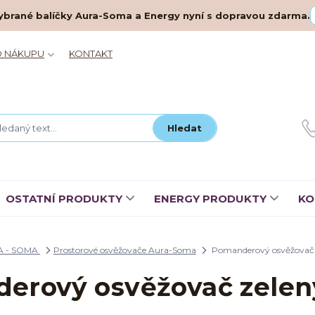
– vybrané balíčky Aura-Soma a Energy nyní s dopravou zdarma.
O NÁKUPU
KONTAKT
Hledat
OSTATNÍ PRODUKTY
ENERGY PRODUKTY
KO
A - SOMA
Prostorové osvěžovače Aura-Soma
Pomanderový osvěžovač 
erový osvěžovač zelen