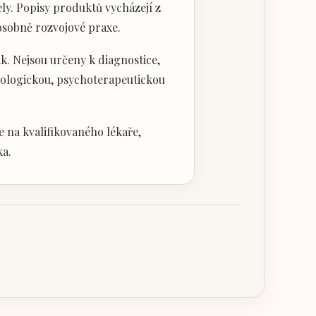
ly. Popisy produktů vycházejí z
 osobně rozvojové praxe.
k. Nejsou určeny k diagnostice,
hologickou, psychoterapeutickou
 na kvalifikovaného lékaře,
ka.