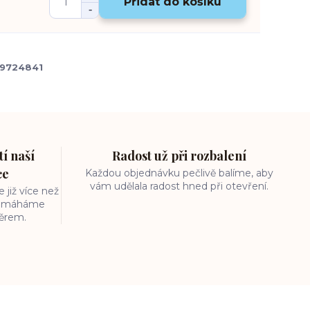
Přidat do košíku
9724841
í naší
Radost už při rozbalení
ce
Každou objednávku pečlivě balíme, aby
vám udělala radost hned při otevření.
 již více než
 pomáháme
běrem.