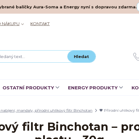
– vybrané balíčky Aura-Soma a Energy nyní s dopravou zdarma.
O NÁKUPU
KONTAKT
Hledat
OSTATNÍ PRODUKTY
ENERGY PRODUKTY
KO
 nabíjení, mandaly, přírodní uhlíkový filtr Binchotan
🖤 Přírodní uhlíkový f
kový filtr Binchotan – pr