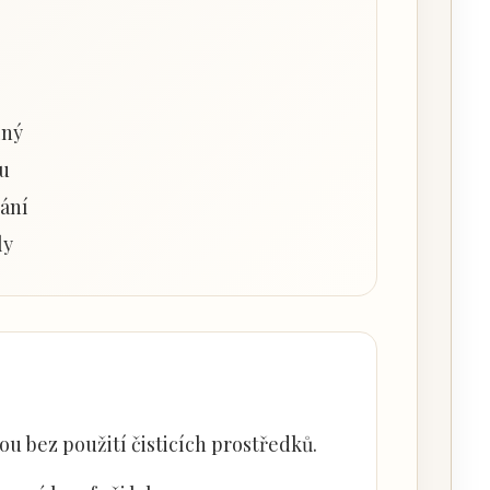
lný
du
ání
ly
u bez použití čisticích prostředků.