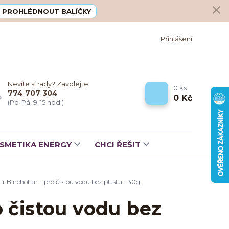
PROHLÉDNOUT BALÍČKY
Přihlášení
Nevíte si rady? Zavolejte.
0
ks
774 707 304
0 Kč
(Po-Pá, 9-15 hod.)
SMETIKA ENERGY
CHCI ŘEŠIT
iltr Binchotan – pro čistou vodu bez plastu - 30g
o čistou vodu bez