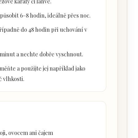
zové karafy či lahve.
působit 6–8 hodin, ideálně přes noc.
řípadně do 48 hodin při uchování v
 minut a nechte dobře vyschnout.
měňte a použijte jej například jako
 vlhkosti.
ji, ovocem ani čajem