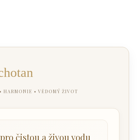
chotan
 • HARMONIE • VĚDOMÝ ŽIVOT
 pro čistou a živou vodu