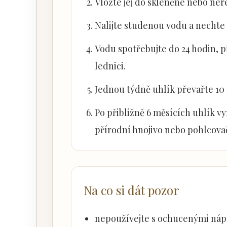
Vložte jej do skleněné nebo nere
Nalijte studenou vodu a nechte 
Vodu spotřebujte do 24 hodin, p
lednici.
Jednou týdně uhlík převařte 10
Po přibližně 6 měsících uhlík vy
přírodní hnojivo nebo pohlcovač
Na co si dát pozor
nepoužívejte s ochucenými nápo