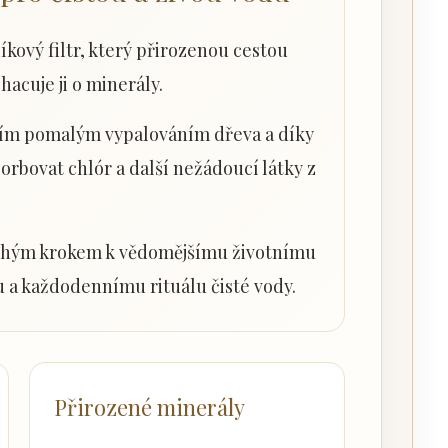
íkový filtr, který přirozenou cestou
ohacuje ji o minerály.
lním pomalým vypalováním dřeva a díky
rbovat chlór a další nežádoucí látky z
uchým krokem k vědomějšímu životnímu
 a každodennímu rituálu čisté vody.
Přirozené minerály