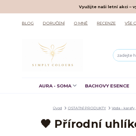
Využijte naši letní akci 
BLOG
DORUČENÍ
O MNĚ
RECENZE
VŠE 
AURA - SOMA
BACHOVY ESENCE
Úvod
OSTATNÍ PRODUKTY
Voda - karafy,
🖤 Přírodní uhlí