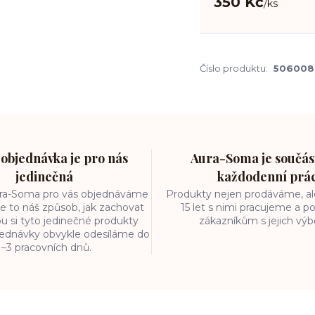
350 Kč
/
ks
Číslo produktu:
506008
objednávka je pro nás
Aura-Soma je součást
jedinečná
každodenní prá
ura-Soma pro vás objednáváme
Produkty nejen prodáváme, ale
e to náš způsob, jak zachovat
15 let s nimi pracujeme a
ou si tyto jedinečné produkty
zákazníkům s jejich vý
bjednávky obvykle odesíláme do
1–3 pracovních dnů.