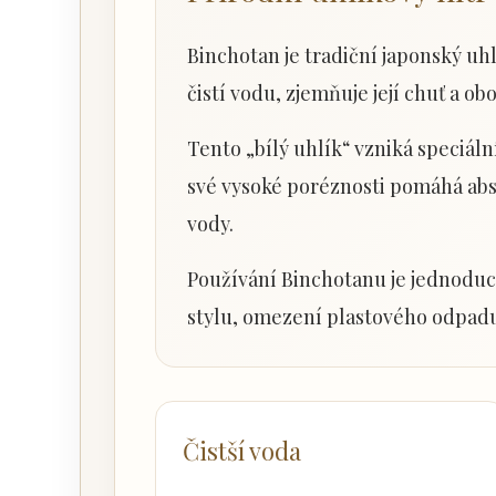
Binchotan je tradiční japonský uhl
čistí vodu, zjemňuje její chuť a ob
Tento „bílý uhlík“ vzniká speciá
své vysoké poréznosti pomáhá abso
vody.
Používání Binchotanu je jednod
stylu, omezení plastového odpadu
Čistší voda