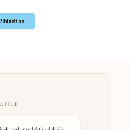
řihlásit se
Á PÉČE
ček, Tesla produktů a dalších