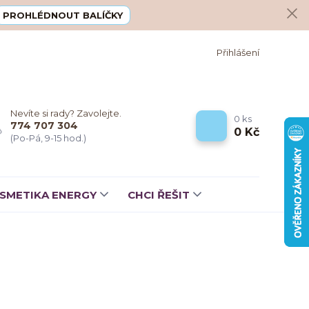
PROHLÉDNOUT BALÍČKY
Přihlášení
Nevíte si rady? Zavolejte.
0
ks
774 707 304
0 Kč
(Po-Pá, 9-15 hod.)
SMETIKA ENERGY
CHCI ŘEŠIT