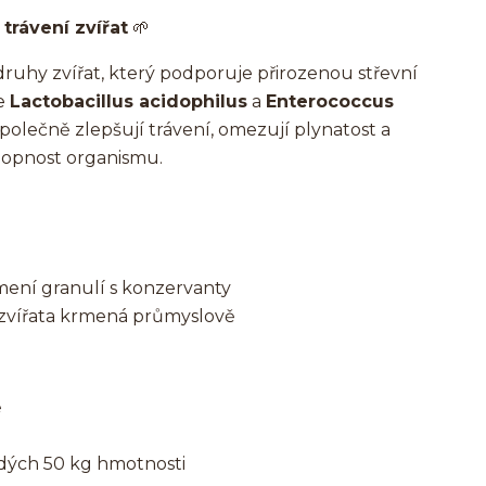
trávení zvířat
🌱
druhy zvířat, který podporuje přirozenou střevní
je
Lactobacillus acidophilus
a
Enterococcus
 společně zlepšují trávení, omezují plynatost a
hopnost organismu.
rmení granulí s konzervanty
i zvířata krmená průmyslově
ě
ždých 50 kg hmotnosti