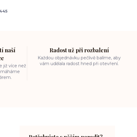
445
í naší
Radost už při rozbalení
ce
Každou objednávku pečlivě balíme, aby
vám udělala radost hned při otevření.
 již více než
 pomáháme
běrem.
Potřebujete s něčím poradit?