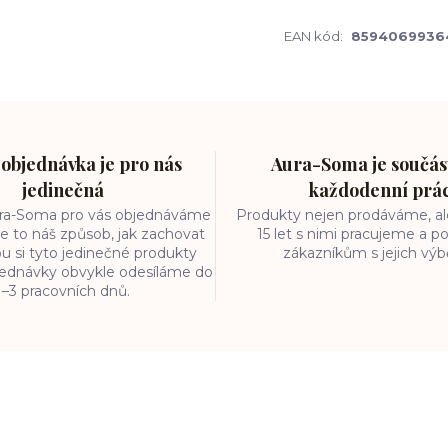
EAN kód:
8594069936
objednávka je pro nás
Aura-Soma je součást
jedinečná
každodenní prá
ura-Soma pro vás objednáváme
Produkty nejen prodáváme, ale
e to náš způsob, jak zachovat
15 let s nimi pracujeme a
ou si tyto jedinečné produkty
zákazníkům s jejich vý
bjednávky obvykle odesíláme do
1–3 pracovních dnů.