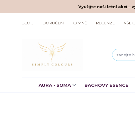
Využijte naši letní akci 
BLOG
DORUČENÍ
O MNĚ
RECENZE
VŠE 
AURA - SOMA
BACHOVY ESENCE