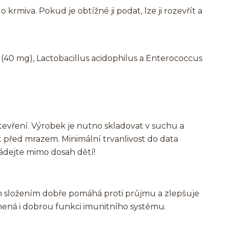
rmiva. Pokud je obtížné ji podat, lze ji rozevřít a
 (40 mg), Lactobacillus acidophilus a Enterococcus
evření. Výrobek je nutno skladovat v suchu a
t před mrazem. Minimální trvanlivost do data
ádejte mimo dosah dětí!
m složením dobře pomáhá proti průjmu a zlepšuje
amená i dobrou funkci imunitního systému.