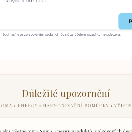
kdykoli odhlásit.
P
Souhlasím se
zpracováním osobních údajů
za účelem rozesílky newsletteru.
Důležité upozornění
SOMA • ENERGY • HARMONIZAČNÍ POMŮCKY • VĚDOM
ebu, včetně Aura-Soma, Energy produktů, Kolzovových desti