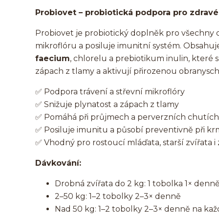
Probiovet – probiotická podpora pro zdravé 
Probiovet je probiotický doplněk pro všechny 
mikroflóru a posiluje imunitní systém. Obsahu
faecium
, chlorelu a prebiotikum inulin, které
zápach z tlamy a aktivují přirozenou obranysc
✅ Podpora trávení a střevní mikroflóry
✅ Snižuje plynatost a zápach z tlamy
✅ Pomáhá při průjmech a perverzních chutích
✅ Posiluje imunitu a působí preventivně při k
✅ Vhodný pro rostoucí mláďata, starší zvířata 
Dávkování:
Drobná zvířata do 2 kg: 1 tobolka 1× denn
2–50 kg: 1–2 tobolky 2–3× denně
Nad 50 kg: 1–2 tobolky 2–3× denně na ka