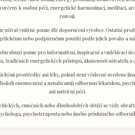
určeny k osobní péči, energetické harmonizaci, meditaci, aro
rozvoji.
e užívat vnitřně pouze dle doporučení výrobce. Ostatní produ
getickému nebo podpůrnému použití podle jejich povahy a ná
u slouží pouze pro informativní, inspirační a vzdělávací úče
ů, tradičních energetických přístupů, zkušeností uživatelů a
ckými prostředky ani léky, pokud není výslovně uvedeno jina
akéhokoli onemocnění a nenahrazují odbornou lékařskou, psyc
ani nutriční péči.
chických, emočních nebo dlouhodobých obtíží se vždy obraťte
ychologa, psychoterapeuta nebo jiného příslušného odborní