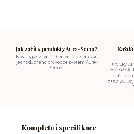
Jak začít s produkty Aura-Soma?
Každá 
Nevíte, jak začít? Připravili jsme pro vás
jednoduchého průvodce světem Aura-
Lahvičky A
Soma.
průběžně. J
péči, kter
zaslouží. O
Kompletní specifikace