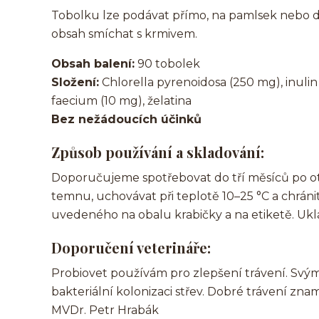
Tobolku lze podávat přímo, na pamlsek nebo do k
obsah smíchat s krmivem.
Obsah balení:
90 tobolek
Složení:
Chlorella pyrenoidosa (250 mg), inulin
faecium (10 mg), želatina
Bez nežádoucích účinků
Způsob používání a skladování:
Doporučujeme spotřebovat do tří měsíců po ot
temnu, uchovávat při teplotě 10–25 °C a chráni
uvedeného na obalu krabičky a na etiketě. Ukl
Doporučení veterináře:
Probiovet používám pro zlepšení trávení. Svý
bakteriální kolonizaci střev. Dobré trávení zn
MVDr. Petr Hrabák